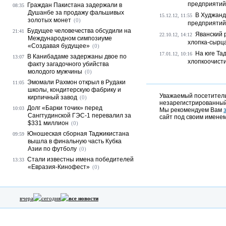
предприятий 
Граждан Пакистана задержали в
08:35
Душанбе за продажу фальшивых
В Худжанд
15.12.12, 11:55
золотых монет
(0)
предприятий
Будущее человечества обсудили на
21:41
Яванский 
22.10.12, 14:12
Международном симпозиуме
хлопка-сырц
«Создавая будущее»
(0)
На юге Та
17.01.12, 10:16
В Канибадаме задержаны двое по
13:07
хлопкоочист
факту загадочного убийства
молодого мужчины
(0)
Эмомали Рахмон открыл в Рудаки
11:05
школы, кондитерскую фабрику и
Уважаемый посетитель,
кирпичный завод
(0)
незарегистрированный
Долг «Барки точик» перед
10:03
Мы рекомендуем Вам
Сангтудинской ГЭС-1 перевалил за
сайт под своим именем
$331 миллион
(0)
Юношеская сборная Таджикистана
09:59
вышла в финальную часть Кубка
Азии по футболу
(0)
Стали известны имена победителей
13:33
«Евразия-Кинофест»
(0)
вчера
сегодня
все новости