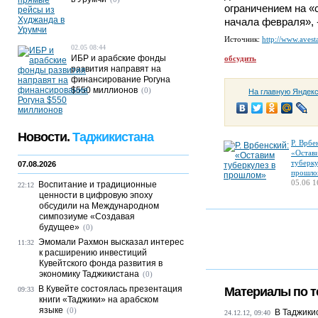
ограничением на «с
начала февраля», 
Источник:
http://www.avesta
02.05 08:44
ИБР и арабские фонды
обсудить
развития направят на
финансирование Рогуна
$550 миллионов
(0)
На главную Яндек
Новости.
Таджикистана
Р. Врбе
«Остав
туберку
07.08.2026
прошло
05.06 1
Воспитание и традиционные
22:12
ценности в цифровую эпоху
обсудили на Международном
симпозиуме «Создавая
будущее»
(0)
Эмомали Рахмон высказал интерес
11:32
к расширению инвестиций
Кувейтского фонда развития в
экономику Таджикистана
(0)
В Кувейте состоялась презентация
Материалы по т
09:33
книги «Таджики» на арабском
языке
(0)
В Таджики
24.12.12, 09:40