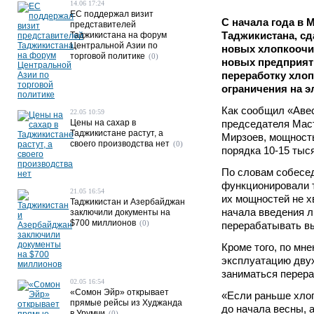
14.06 17:24
ЕС поддержал визит
С начала года в 
представителей
Таджикистана, сд
Таджикистана на форум
Центральной Азии по
новых хлопкоочи
торговой политике
(0)
новых предприят
переработку хло
ограничения на э
Как сообщил «Аве
22.05 10:59
Цены на сахар в
председателя Маст
Таджикистане растут, а
Мирзоев, мощность
своего производства нет
(0)
порядка 10-15 тыся
По словам собесед
функционировали 
21.05 16:54
их мощностей не х
Таджикистан и Азербайджан
начала введения л
заключили документы на
$700 миллионов
(0)
перерабатывать в
Кроме того, по мне
эксплуатацию дву
заниматься перера
02.05 16:54
«Сомон Эйр» открывает
«Если раньше хло
прямые рейсы из Худжанда
до начала весны, 
в Урумчи
(0)