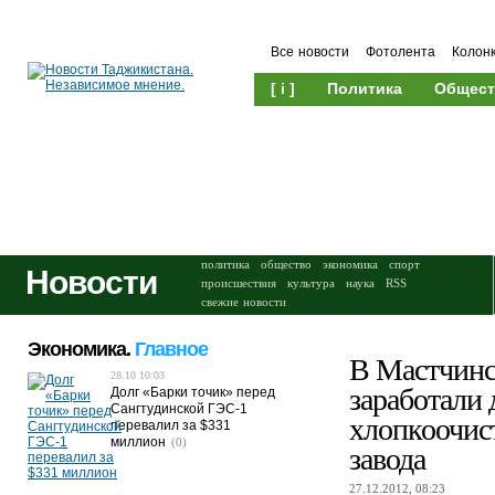
Все новости
Фотолента
Колон
[ i ]
Политика
Общест
Происшествия
Культура
политика
общество
экономика
спорт
Новости
происшествия
культура
наука
RSS
свежие новости
Экономика.
Главное
В Мастчинс
28.10 10:03
заработали 
Долг «Барки точик» перед
Сангтудинской ГЭС-1
хлопкоочис
перевалил за $331
миллион
(0)
завода
27.12.2012, 08:23