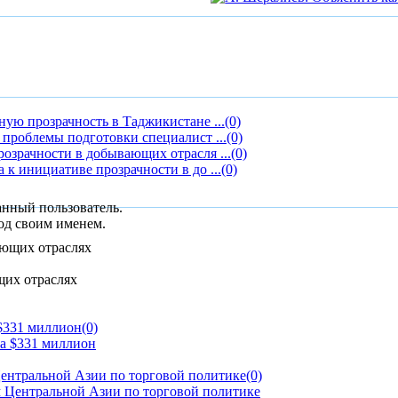
ую прозрачность в Таджикистане ...
(0)
проблемы подготовки специалист ...
(0)
озрачности в добывающих отрасля ...
(0)
к инициативе прозрачности в до ...
(0)
анный пользователь.
од своим именем.
щих отраслях
 $331 миллион
(0)
ентральной Азии по торговой политике
(0)