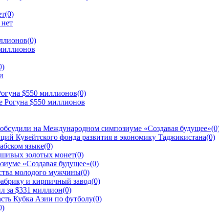
ет
(0)
иллионов
(0)
0)
Рогуна $550 миллионов
(0)
 обсудили на Международном симпозиуме «Создавая будущее»
(0
ций Кувейтского фонда развития в экономику Таджикистана
(0)
рабском языке
(0)
ьшивых золотых монет
(0)
зиуме «Создавая будущее»
(0)
йства молодого мужчины
(0)
фабрику и кирпичный завод
(0)
л за $331 миллион
(0)
сть Кубка Азии по футболу
(0)
0)