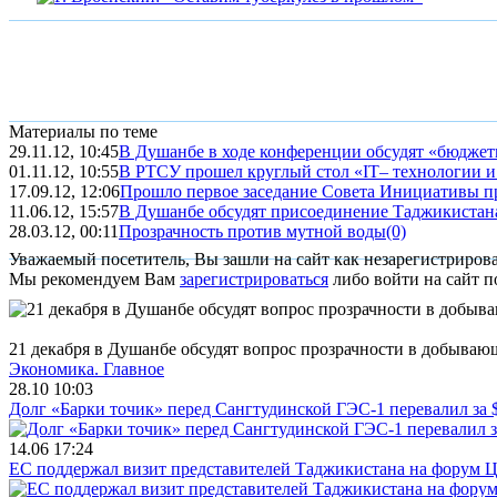
Материалы по теме
29.11.12, 10:45
В Душанбе в ходе конференции обсудят «бюджетн
01.11.12, 10:55
В РТСУ прошел круглый стол «IT– технологии и 
17.09.12, 12:06
Прошло первое заседание Совета Инициативы пр
11.06.12, 15:57
В Душанбе обсудят присоединение Таджикистана 
28.03.12, 00:11
Прозрачность против мутной воды
(0)
Уважаемый посетитель, Вы зашли на сайт как незарегистриров
Мы рекомендуем Вам
зарегистрироваться
либо войти на сайт п
21 декабря в Душанбе обсудят вопрос прозрачности в добываю
Экономика.
Главное
28.10 10:03
Долг «Барки точик» перед Сангтудинской ГЭС-1 перевалил за
14.06 17:24
ЕС поддержал визит представителей Таджикистана на форум Ц