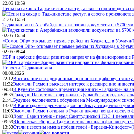
22.05 10:59
Цены на сахар в Таджикистане растут, а своего производства н
21.05 16:54
Таджикистан и Азербайджан заключили документы на $700 м
02.05 16:54
«Сомон Эйр» открывает прямые рейсы из Худжанда в Урумчи
(
02.05 08:44
ИБР и арабские фонды развития направят на финансирование 
Новости.
Таджикистана
08.08.2026
22:12
Воспитание и традиционные ценности в цифровую эпоху
11:32
Эмомали Рахмон высказал интерес к расширению инвести
09:33
В Кувейте состоялась презентация книги «Таджики» на а
08:35
Граждан Пакистана задержали в Душанбе за продажу фал
21:41
Будущее человечества обсудили на Международном симпо
13:07
В Канибадаме задержаны двое по факту загадочного уби
11:05
Эмомали Рахмон открыл в Рудаки школы, кондитерскую 
10:03
Долг «Барки точик» перед Сангтудинской ГЭС-1 перевали
09:59
Юношеская сборная Таджикистана вышла в финальную ча
13:33
Стали известны имена победителей «Евразия-Кинофест»
(
вчера
сегодня
все новости