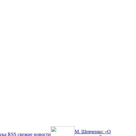
М. Шевченко: «О
ука
RSS
свежие новости