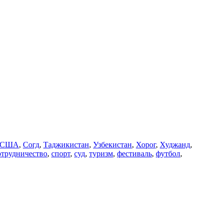
США
,
Согд
,
Таджикистан
,
Узбекистан
,
Хорог
,
Худжанд
,
отрудничество
,
спорт
,
суд
,
туризм
,
фестиваль
,
футбол
,