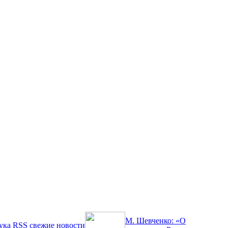
М. Шевченко: «О
ука
RSS
свежие новости