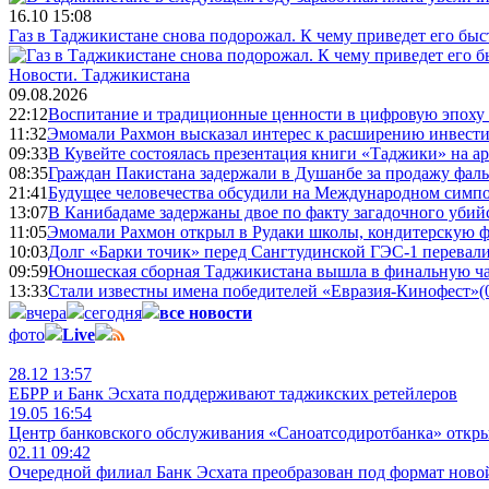
16.10 15:08
Газ в Таджикистане снова подорожал. К чему приведет его быс
Новости.
Таджикистана
09.08.2026
22:12
Воспитание и традиционные ценности в цифровую эпоху
11:32
Эмомали Рахмон высказал интерес к расширению инвести
09:33
В Кувейте состоялась презентация книги «Таджики» на а
08:35
Граждан Пакистана задержали в Душанбе за продажу фал
21:41
Будущее человечества обсудили на Международном симпо
13:07
В Канибадаме задержаны двое по факту загадочного уби
11:05
Эмомали Рахмон открыл в Рудаки школы, кондитерскую 
10:03
Долг «Барки точик» перед Сангтудинской ГЭС-1 перевали
09:59
Юношеская сборная Таджикистана вышла в финальную ча
13:33
Стали известны имена победителей «Евразия-Кинофест»
(
вчера
сегодня
все новости
фото
Live
28.12 13:57
ЕБРР и Банк Эсхата поддерживают таджикских ретейлеров
19.05 16:54
Центр банковского обслуживания «Саноатсодиротбанка» откр
02.11 09:42
Очередной филиал Банк Эсхата преобразован под формат ново