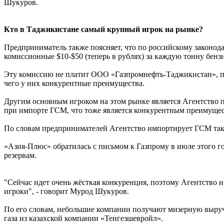
Шукуров.
Кто в Таджикистане самый крупный игрок на рынке?
Предприниматель также поясняет, что по российскому законода
комиссионные $10-$50 (теперь в рублях) за каждую тонну бензи
Эту комиссию не платит ООО «Газпромнефть-Таджикистан», по
чего у них конкурентные преимущества.
Другим основным игроком на этом рынке является Агентство 
при импорте ГСМ, что тоже является конкурентным преимущест
По словам предпринимателей Агентство импортирует ГСМ так
«Азия-Плюс» обратилась с письмом к Газпрому в июле этого го
резервам.
"Сейчас идет очень жёсткая конкуренция, поэтому Агентство и
игроки", - говорит Мурод Шукуров.
По его словам, небольшие компании получают мизерную выручк
газа из казахской компании «Тенгезшевройл».