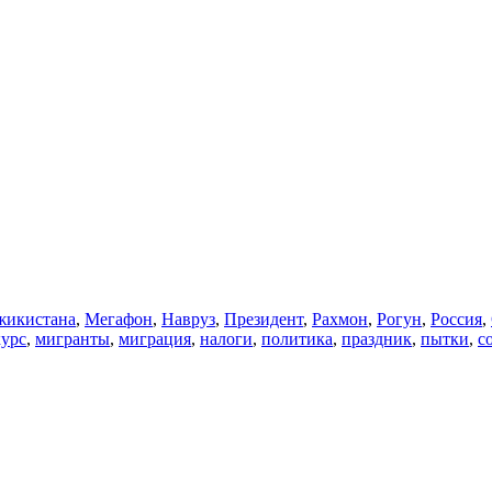
икистана
,
Мегафон
,
Навруз
,
Президент
,
Рахмон
,
Рогун
,
Россия
,
курс
,
мигранты
,
миграция
,
налоги
,
политика
,
праздник
,
пытки
,
с