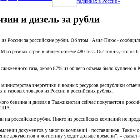
таджиках в России»
зин и дизель за рубли
из России за российские рубли. Об этом «Азия-Плюс» сообщили
М из разных стран в общем объёме 480 тыс. 162 тонны, что на 6
н сжиженного газа, около 87% из общего объема было куплено в
а министерства энергетики и водных ресурсов республики отмеч
и газовых товаров из России в российских рублях.
го бензина и дизеля в Таджикистан сейчас покупается в россий
 США.
 на российские рубли. Никто из российских компаний не прода
рмлении документов у многих компаний - поставщиков. Таким об
рмление документов и логистику уходит дольше времени", – ска