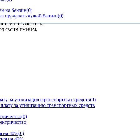
н на бензин
(0)
а продавать чужой бензин
(0)
анный пользователь.
од своим именем.
лату за утилизацию транспортных средств
(0)
ктричество
(0)
я на 40%
(0)