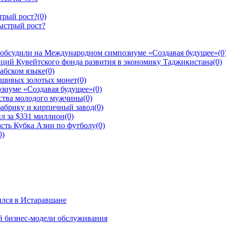
трый рост?
(0)
 обсудили на Международном симпозиуме «Создавая будущее»
(0
ций Кувейтского фонда развития в экономику Таджикистана
(0)
рабском языке
(0)
ьшивых золотых монет
(0)
зиуме «Создавая будущее»
(0)
йства молодого мужчины
(0)
фабрику и кирпичный завод
(0)
л за $331 миллион
(0)
сть Кубка Азии по футболу
(0)
0)
ылся в Истаравшане
й бизнес-модели обслуживания