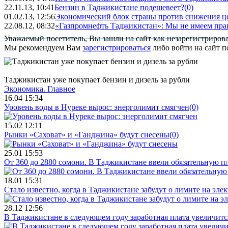
22.11.13, 10:41
Бензин в Таджикистане подешевеет?
(0)
01.02.13, 12:56
Экономический блок страны против снижения це
22.08.12, 08:32
«Газпромнефть Таджикистан»: Мы не имеем прав
Уважаемый посетитель, Вы зашли на сайт как незарегистриров
Мы рекомендуем Вам
зарегистрироваться
либо войти на сайт п
Таджикистан уже покупает бензин и дизель за рубли
Экономика.
Главное
16.04 15:34
Уровень воды в Нуреке вырос: энерголимит смягчен
(0)
15.02 12:11
Рынки «Саховат» и «Ганджина» будут снесены
(0)
25.01 15:53
От 360 до 2880 сомони. В Таджикистане ввели обязательную п
18.01 15:31
Стало известно, когда в Таджикистане забудут о лимите на эле
28.12 12:56
В Таджикистане в следующем году заработная плата увеличитс