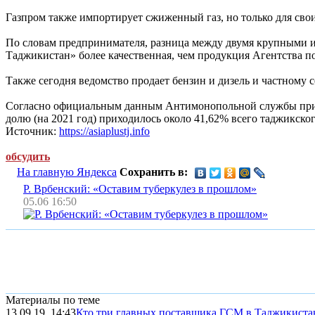
Газпром также импортирует сжиженный газ, но только для сво
По словам предпринимателя, разница между двумя крупными и
Таджикистан» более качественная, чем продукция Агентства п
Также сегодня ведомство продает бензин и дизель и частному 
Согласно официальным данным Антимонопольной службы при п
долю (на 2021 год) приходилось около 41,62% всего таджикско
Источник:
https://asiaplustj.info
обсудить
На главную Яндекса
Сохранить в:
Р. Врбенский: «Оставим туберкулез в прошлом»
05.06 16:50
Материалы по теме
13.09.19, 14:43
Кто три главных поставщика ГСМ в Таджикиста