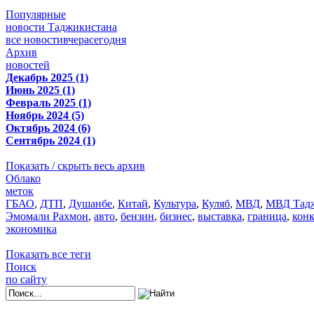
Популярные
новости Таджикистана
все новости
вчера
сегодня
Архив
новостей
Декабрь 2025 (1)
Июнь 2025 (1)
Февраль 2025 (1)
Ноябрь 2024 (5)
Октябрь 2024 (6)
Сентябрь 2024 (1)
Показать / скрыть весь архив
Облако
меток
ГБАО
,
ДТП
,
Душанбе
,
Китай
,
Культура
,
Куляб
,
МВД
,
МВД Тадж
Эмомали Рахмон
,
авто
,
бензин
,
бизнес
,
выставка
,
граница
,
кон
экономика
Показать все теги
Поиск
по сайту