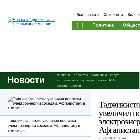
Все новости
Фотолента
Колон
[ i ]
Политика
Общест
Происшествия
Культура
политика
общество
экономика
спорт
Новости
происшествия
культура
наука
RSS
свежие новости
Таджикиста
увеличил п
электроэнер
Таджикистан резко увеличил поставки
электроэнергии соседям. Афганистану в
Афганистану
том числе
25.08.2021, 08:44