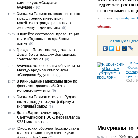
симпозиуме «Создавая
гидроэлектростанц
будущее»
(0)
солнечными станц
Эмомали Рахмон высказал интерес
11:32
к расширению инвестиций
Источник:
https://asiaplustj.
Кувейтского фонда развития в
обсудить
экономику Таджикистана
(0)
В Кувейте состоялась презентация
09:33
книги «Таджики» на арабском
На главную Яндек
языке
(0)
Граждан Пакистана задержали в
08:35
Душанбе за продажу фальшивых
золотых монет
(0)
Р. Врбе
Будущее человечества обсудили на
21:41
«Остав
Международном симпозиуме
туберку
«Создавая будущее»
(0)
прошло
05.06 1
В Канибадаме задержаны двое по
13:07
факту загадочного убийства
молодого мужчины
(0)
Эмомали Рахмон открыл в Рудаки
11:05
школы, кондитерскую фабрику и
кирпичный завод
(0)
Долг «Барки точик» перед
10:03
Сангтудинской ГЭС-1 перевалил за
$331 миллион
(0)
Материалы по т
Юношеская сборная Таджикистана
09:59
вышла в финальную часть Кубка
Узбекиста
07.07.11, 19:26
Азии по футболу
(0)