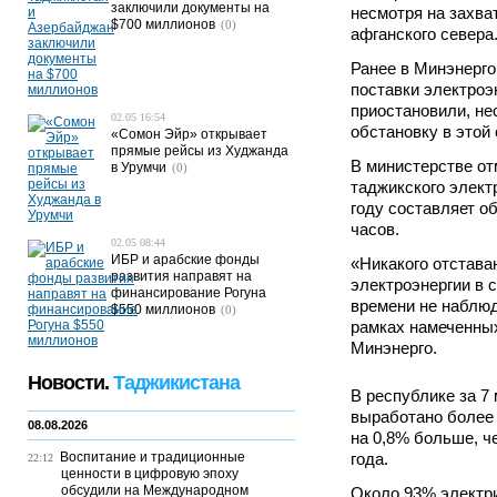
заключили документы на
несмотря на захва
$700 миллионов
(0)
афганского севера
Ранее в Минэнерго
поставки электроэ
приостановили, не
02.05 16:54
обстановку в этой 
«Сомон Эйр» открывает
прямые рейсы из Худжанда
В министерстве отм
в Урумчи
(0)
таджикского элект
году составляет о
часов.
02.05 08:44
ИБР и арабские фонды
«Никакого отстава
развития направят на
электроэнергии в 
финансирование Рогуна
времени не наблюд
$550 миллионов
(0)
рамках намеченных
Минэнерго.
Новости.
Таджикистана
В республике за 7
выработано более 
08.08.2026
на 0,8% больше, ч
Воспитание и традиционные
года.
22:12
ценности в цифровую эпоху
обсудили на Международном
Около 93% электри