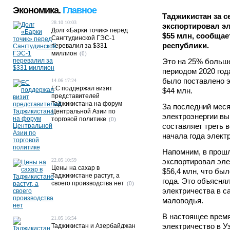
Экономика.
Главное
Таджикистан за с
28.10 10:03
экспортировал эл
Долг «Барки точик» перед
$55 млн, сообщае
Сангтудинской ГЭС-1
республики.
перевалил за $331
миллион
(0)
Это на 25% больше
периодом 2020 год
было поставлено э
14.06 17:24
ЕС поддержал визит
$44 млн.
представителей
Таджикистана на форум
За последний мес
Центральной Азии по
электроэнергии вы
торговой политике
(0)
составляет треть в
начала года элект
Напомним, в прош
22.05 10:59
экспортировал эле
Цены на сахар в
$56,4 млн, что бы
Таджикистане растут, а
года. Это объясня
своего производства нет
(0)
электричества в с
маловодья.
В настоящее время
21.05 16:54
электричество в У
Таджикистан и Азербайджан