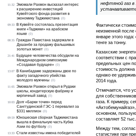
нефтяной газ в
Эмомали Рахмон высказал интерес
11:32
устанавливаетс
к расширению инвестиций
Кувейтского фонда развития в
экономику Таджикистана
(0)
В Кувейте состоялась презентация
Фактически стоимо
09:33
книги «Таджики» на арабском
неизменной после 
языке
(0)
январе этого года: 
Граждан Пакистана задержали в
08:35
тенге за тонну.
Душанбе за продажу фальшивых
золотых монет
(0)
Казахские энергети
Будущее человечества обсудили на
21:41
соответствии с пр
Международном симпозиуме
предельных цен по
«Создавая будущее»
(0)
стоимость должна 
В Канибадаме задержаны двое по
13:07
однако ее удержив
факту загадочного убийства
молодого мужчины
2014 года.
(0)
Эмомали Рахмон открыл в Рудаки
11:05
Отмечается, что 
школы, кондитерскую фабрику и
для собственников
кирпичный завод
(0)
газа. К примеру, с
Долг «Барки точик» перед
10:03
Сангтудинской ГЭС-1 перевалил за
«Актобемунайгаз»,
$331 миллион
(0)
основном, пользую
Юношеская сборная Таджикистана
09:59
составляет 52 тыс. 
вышла в финальную часть Кубка
Азии по футболу
(0)
Между тем, соглас
Стали известны имена победителей
13:33
статистике при пр