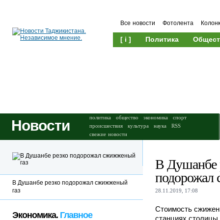
Все новости
Фотолента
Колон
[ i ]
Политика
Общест
Происшествия
Культура
политика
общество
экономика
спорт
Новости
происшествия
культура
наука
RSS
свежие новости
В Душанбе 
подорожал 
В Душанбе резко подорожал сжижженый
газ
28.11.2019, 17:08
Стоимость сжиженн
Экономика.
Главное
станциях столицы 