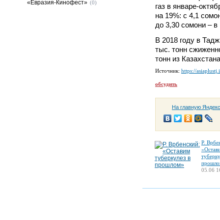
«Евразия-Кинофест»
(0)
газ в январе-октяб
на 19%: с 4,1 сомо
до 3,30 сомони – в
В 2018 году в Тад
тыс. тонн сжиженно
тонн из Казахстана
Источник:
https://asiaplustj.
обсудить
На главную Яндек
Р. Врбе
«Остав
туберку
прошло
05.06 1