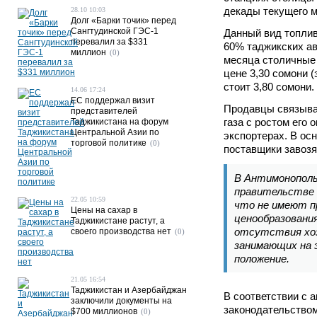
декады текущего м
28.10 10:03
Долг «Барки точик» перед
Сангтудинской ГЭС-1
Данный вид топлив
перевалил за $331
60% таджикских ав
миллион
(0)
месяца столичные
цене 3,30 сомони (
стоит 3,80 сомони.
14.06 17:24
ЕС поддержал визит
Продавцы связыва
представителей
газа с ростом его 
Таджикистана на форум
Центральной Азии по
экспортерах. В ос
торговой политике
(0)
поставщики завозя
В Антимонополь
правительстве
22.05 10:59
что не имеют п
Цены на сахар в
ценообразования
Таджикистане растут, а
отсутствия хо
своего производства нет
(0)
занимающих на 
положение.
21.05 16:54
Таджикистан и Азербайджан
В соответствии с
заключили документы на
законодательство
$700 миллионов
(0)