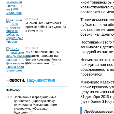
ином товарном рын
хозяйствующего су
составляет не мен
Также доминантами
02.05 16:54
«Сомон Эйр» открывает
субъекта, если об
прямые рейсы из Худжанда
составляет не мен
в Урумчи
(0)
совокупная доля с
Поставками этого 
занимаются десятк
02.05 08:44
ни одной из них н
ИБР и арабские фонды
развития направят на
Несмотря на это, 
финансирование Рогуна
$550 миллионов
(0)
находится под пос
обоснованность п
проверяется.
Новости.
Таджикистана
Минэнерго Казахст
своим приказом у
09.08.2026
цену на сжиженный 
31 декабря 2019 го
Воспитание и традиционные
22:12
ценности в цифровую эпоху
(чуть более $100) 
обсудили на Международном
симпозиуме «Создавая
Предельная опт
будущее»
(0)