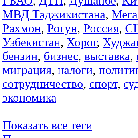
ГБАО
,
ДТП
,
Душанбе
,
Ки
МВД Таджикистана
,
Мега
Рахмон
,
Рогун
,
Россия
,
С
Узбекистан
,
Хорог
,
Худжа
бензин
,
бизнес
,
выставка
,
миграция
,
налоги
,
полити
сотрудничество
,
спорт
,
су
экономика
Показать все теги