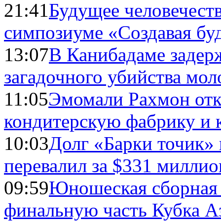
21:41
Будущее человечест
симпозиуме «Создавая бу
13:07
В Канибадаме задер
загадочного убийства мо
11:05
Эмомали Рахмон отк
кондитерскую фабрику и 
10:03
Долг «Барки точик»
перевалил за $331 миллио
09:59
Юношеская сборная
финальную часть Кубка А