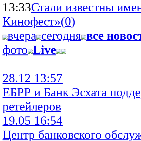
13:33
Стали известны имен
Кинофест»
(0)
вчера
сегодня
все новос
фото
Live
28.12 13:57
ЕБРР и Банк Эсхата подд
ретейлеров
19.05 16:54
Центр банковского обслу