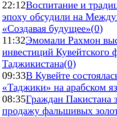
22:12
Воспитание и тради
эпоху обсудили на Межд
«Создавая будущее»
(0)
11:32
Эмомали Рахмон выс
инвестиций Кувейтского ф
Таджикистана
(0)
09:33
В Кувейте состоялас
«Таджики» на арабском я
08:35
Граждан Пакистана 
продажу фальшивых золо