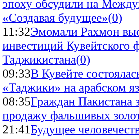
эпоху обсудили на Межд
«Создавая будущее»
(0)
11:32
Эмомали Рахмон выс
инвестиций Кувейтского ф
Таджикистана
(0)
09:33
В Кувейте состоялас
«Таджики» на арабском я
08:35
Граждан Пакистана 
продажу фальшивых золо
21:41
Будущее человечест