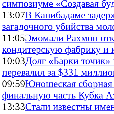
симпозиуме «Создавая бу
13:07
В Канибадаме задер
загадочного убийства мо
11:05
Эмомали Рахмон отк
кондитерскую фабрику и 
10:03
Долг «Барки точик»
перевалил за $331 миллио
09:59
Юношеская сборная
финальную часть Кубка А
13:33
Стали известны имен