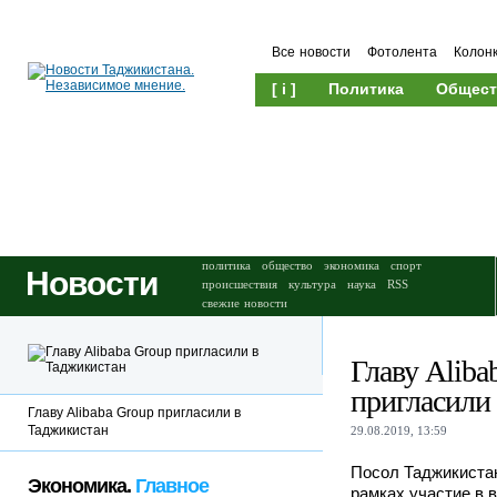
Все новости
Фотолента
Колон
[ i ]
Политика
Общест
Происшествия
Культура
политика
общество
экономика
спорт
Новости
происшествия
культура
наука
RSS
свежие новости
Главу Aliba
пригласили
Главу Alibaba Group пригласили в
Таджикистан
29.08.2019, 13:59
Посол Таджикистан
Экономика.
Главное
рамках участие в 