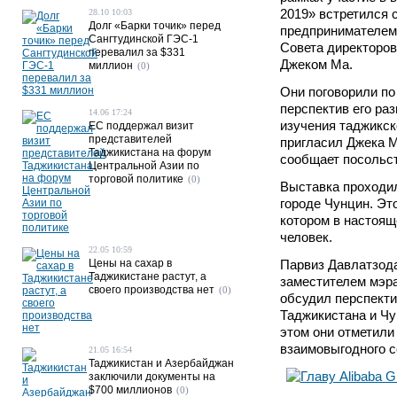
2019» встретился 
28.10 10:03
Долг «Барки точик» перед
предпринимателем
Сангтудинской ГЭС-1
Совета директоров
перевалил за $331
Джеком Ма.
миллион
(0)
Они поговорили по
перспектив его ра
14.06 17:24
изучения таджикск
ЕС поддержал визит
представителей
пригласил Джека М
Таджикистана на форум
сообщает посольст
Центральной Азии по
торговой политике
(0)
Выставка проходил
городе Чунцин. Эт
котором в настоящ
человек.
22.05 10:59
Цены на сахар в
Парвиз Давлатзода
Таджикистане растут, а
заместителем мэра
своего производства нет
(0)
обсудил перспект
Таджикистана и Чу
этом они отметили
взаимовыгодного с
21.05 16:54
Таджикистан и Азербайджан
заключили документы на
$700 миллионов
(0)