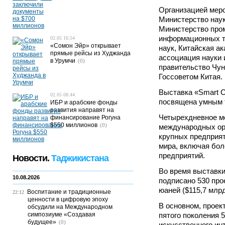
Организацией мер
Министерство наук
Министерство про
информационных т
02.05 16:54
«Сомон Эйр» открывает
наук, Китайская а
прямые рейсы из Худжанда
ассоциация науки и
в Урумчи
(0)
правительство Чун
Госсоветом Китая.
Выставка «Smart C
02.05 08:44
посвящена умным 
ИБР и арабские фонды
развития направят на
Четырехдневное м
финансирование Рогуна
$550 миллионов
(0)
международных ор
крупных предприяти
мира, включая бол
предприятий.
Новости.
Таджикистана
Во время выставки
10.08.2026
подписано 530 про
юаней ($115,7 млрд
Воспитание и традиционные
22:12
ценности в цифровую эпоху
В основном, проек
обсудили на Международном
симпозиуме «Создавая
пятого поколения 
будущее»
(0)
искусственного ин