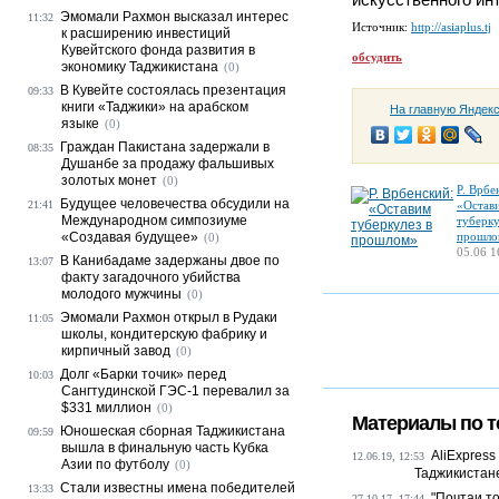
Эмомали Рахмон высказал интерес
11:32
Источник:
http://asiaplus.tj
к расширению инвестиций
Кувейтского фонда развития в
обсудить
экономику Таджикистана
(0)
В Кувейте состоялась презентация
09:33
книги «Таджики» на арабском
На главную Яндек
языке
(0)
Граждан Пакистана задержали в
08:35
Душанбе за продажу фальшивых
золотых монет
(0)
Р. Врбе
Будущее человечества обсудили на
21:41
«Остав
Международном симпозиуме
туберку
«Создавая будущее»
прошло
(0)
05.06 1
В Канибадаме задержаны двое по
13:07
факту загадочного убийства
молодого мужчины
(0)
Эмомали Рахмон открыл в Рудаки
11:05
школы, кондитерскую фабрику и
кирпичный завод
(0)
Долг «Барки точик» перед
10:03
Сангтудинской ГЭС-1 перевалил за
$331 миллион
(0)
Материалы по т
Юношеская сборная Таджикистана
09:59
вышла в финальную часть Кубка
AliExpress
12.06.19, 12:53
Азии по футболу
(0)
Таджикистан
Стали известны имена победителей
13:33
"Почтаи т
27.10.17, 17:44