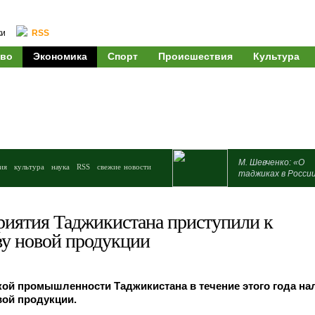
ки
RSS
во
Экономика
Спорт
Происшествия
Культура
М. Шевченко: «О
ия
культура
наука
RSS
свежие новости
таджиках в Росси
иятия Таджикистана приступили к
ву новой продукции
кой промышленности Таджикистана в течение этого года н
вой продукции.