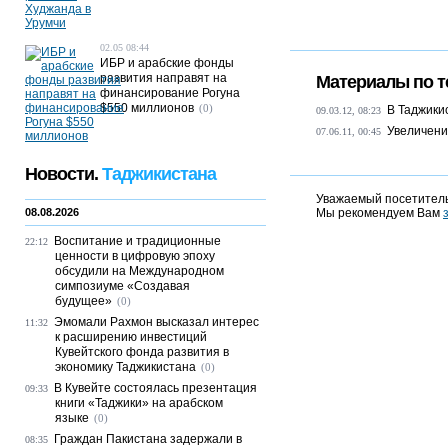
02.05 08:44
ИБР и арабские фонды
развития направят на
Материалы по т
финансирование Рогуна
$550 миллионов
(0)
В Таджики
09.03.12, 08:23
Увеличени
07.06.11, 00:45
Новости.
Таджикистана
Уважаемый посетитель
08.08.2026
Мы рекомендуем Вам
Воспитание и традиционные
22:12
ценности в цифровую эпоху
обсудили на Международном
симпозиуме «Создавая
будущее»
(0)
Эмомали Рахмон высказал интерес
11:32
к расширению инвестиций
Кувейтского фонда развития в
экономику Таджикистана
(0)
В Кувейте состоялась презентация
09:33
книги «Таджики» на арабском
языке
(0)
Граждан Пакистана задержали в
08:35