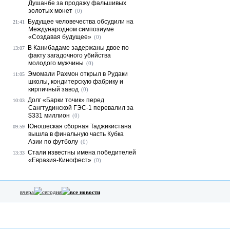
Душанбе за продажу фальшивых
золотых монет
(0)
Будущее человечества обсудили на
21:41
Международном симпозиуме
«Создавая будущее»
(0)
В Канибадаме задержаны двое по
13:07
факту загадочного убийства
молодого мужчины
(0)
Эмомали Рахмон открыл в Рудаки
11:05
школы, кондитерскую фабрику и
кирпичный завод
(0)
Долг «Барки точик» перед
10:03
Сангтудинской ГЭС-1 перевалил за
$331 миллион
(0)
Юношеская сборная Таджикистана
09:59
вышла в финальную часть Кубка
Азии по футболу
(0)
Стали известны имена победителей
13:33
«Евразия-Кинофест»
(0)
вчера
сегодня
все новости