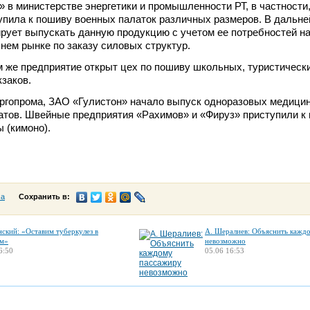
 в министерстве энергетики и промышленности РТ, в частност
упила к пошиву военных палаток различных размеров. В дальн
рует выпускать данную продукцию с учетом ее потребностей н
нем рынке по заказу силовых структур.
ом же предприятие открыт цех по пошиву школьных, туристическ
заков.
ргопрома, ЗАО «Гулистон» начало выпуск одноразовых медици
атов. Швейные предприятия «Рахимов» и «Фируз» приступили к
 (кимоно).
са
Сохранить в:
нский: «Оставим туберкулез в
А. Шералиев: Объяснить кажд
м»
невозможно
6:50
05.06 16:53