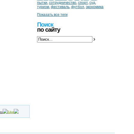
пытки
,
сотрудничество
,
спорт
,
суд
,
туризм
,
фестиваль
,
футбол
,
экономика
Показать все теги
Поиск
по сайту
то
Live