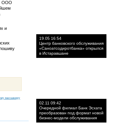
и, ООО
ейшем
а
их и
19.05 16:54
нских
Центр банковского обслуживания
 пошиву
«Саноатсодиротбанка» открылся
в Истаравшане
ому пассажиру
02.11 09:42
Очередной филиал Банк Эсхата
преобразован под формат новой
бизнес-модели обслуживания