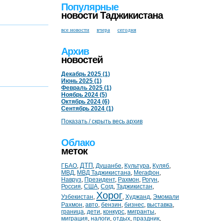
Популярные
новости Таджикистана
все новости
вчера
сегодня
Архив
новостей
Декабрь 2025 (1)
Июнь 2025 (1)
Февраль 2025 (1)
Ноябрь 2024 (5)
Октябрь 2024 (6)
Сентябрь 2024 (1)
Показать / скрыть весь архив
Облако
меток
ДТП
ГБАО
,
,
Душанбе
,
Культура
,
Куляб
,
МВД
,
МВД Таджикистана
,
Мегафон
,
Навруз
,
Президент
,
Рахмон
,
Рогун
,
Россия
,
США
,
Согд
,
Таджикистан
,
Хорог
Узбекистан
,
,
Худжанд
,
Эмомали
Рахмон
,
авто
,
бензин
,
бизнес
,
выставка
,
граница
,
дети
,
конкурс
,
мигранты
,
миграция
,
налоги
,
отдых
,
праздник
,