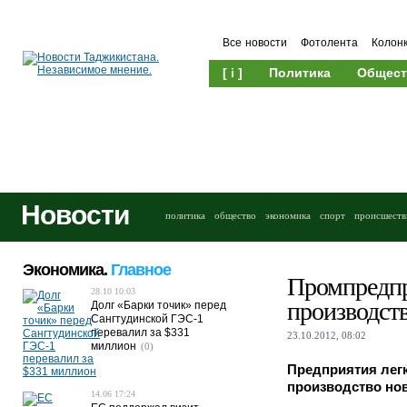
Все новости
Фотолента
Колон
[ i ]
Политика
Общест
Новости
политика
общество
экономика
спорт
происшеств
Экономика.
Главное
Промпредпр
28.10 10:03
производст
Долг «Барки точик» перед
Сангтудинской ГЭС-1
перевалил за $331
23.10.2012, 08:02
миллион
(0)
Предприятия лег
производство но
14.06 17:24