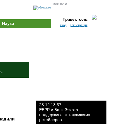
08.08 07:38
Привет, гость
Наука
вход
регистрация
и»
28.12 13:57
ЕБРР и Банк Эсхата
поддерживают таджикских
аладили
ретейлеров