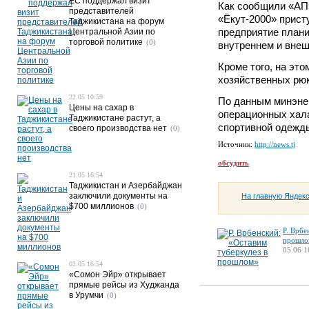
ЕС поддержал визит
Как сообщили «АП»
представителей
«Ёкут-2000» прист
Таджикистана на форум
предприятие плани
Центральной Азии по
торговой политике
(0)
внутреннем и внеш
Кроме того, на эт
хозяйственных рюк
22.05 10:59
По данным минэне
Цены на сахар в
операционных хал
Таджикистане растут, а
спортивной одежды
своего производства нет
(0)
Источник:
http://news.tj
обсудить
21.05 16:54
Таджикистан и Азербайджан
заключили документы на
На главную Яндек
$700 миллионов
(0)
Р. Врбе
прошло
05.06 1
02.05 16:54
«Сомон Эйр» открывает
прямые рейсы из Худжанда
в Урумчи
(0)