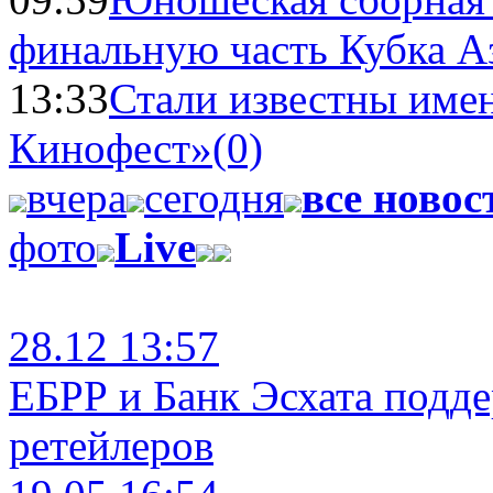
финальную часть Кубка А
13:33
Стали известны имен
Кинофест»
(0)
вчера
сегодня
все новос
фото
Live
28.12 13:57
ЕБРР и Банк Эсхата подд
ретейлеров