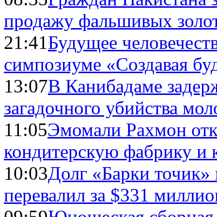
продажу фальшивых золо
21:41
Будущее человечест
симпозиуме «Создавая бу
13:07
В Канибадаме задер
загадочного убийства мо
11:05
Эмомали Рахмон отк
кондитерскую фабрику и 
10:03
Долг «Барки точик»
перевалил за $331 миллио
09:59
Юношеская сборная