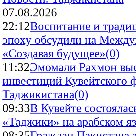
07.08.2026
22:12
Воспитание и тради
эпоху обсудили на Межд
«Создавая будущее»
(0)
11:32
Эмомали Рахмон выс
инвестиций Кувейтского ф
Таджикистана
(0)
09:33
В Кувейте состоялас
«Таджики» на арабском я
08:35
Граждан Пакистана 