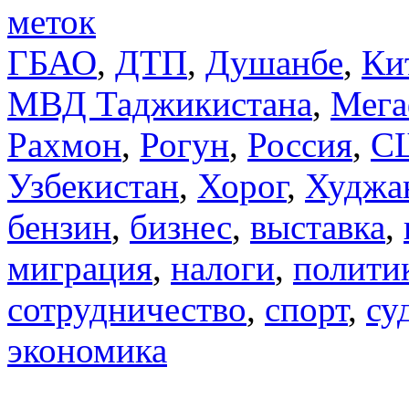
меток
ГБАО
,
ДТП
,
Душанбе
,
Ки
МВД Таджикистана
,
Мега
Рахмон
,
Рогун
,
Россия
,
С
Узбекистан
,
Хорог
,
Худжа
бензин
,
бизнес
,
выставка
,
миграция
,
налоги
,
полити
сотрудничество
,
спорт
,
су
экономика