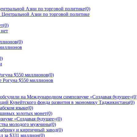
ентральной Азии по торговой политике
(0)
ет
(0)
иллионов
(0)
0)
Рогуна $550 миллионов
(0)
 обсудили на Международном симпозиуме «Создавая будущее»
(0
ций Кувейтского фонда развития в экономику Таджикистана
(0)
рабском языке
(0)
ьшивых золотых монет
(0)
зиуме «Создавая будущее»
(0)
йства молодого мужчины
(0)
фабрику и кирпичный завод
(0)
л за $331 миллион
(0)