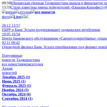
09:59
Юношеская сборная Таджикистана вышла в финальную ча
13:33
Стали известны имена победителей «Евразия-Кинофест»
(
вчера
сегодня
все новости
фото
Live
28.12 13:57
ЕБРР и Банк Эсхата поддерживают таджикских ретейлеров
19.05 16:54
Центр банковского обслуживания «Саноатсодиротбанка» откр
02.11 09:42
Очередной филиал Банк Эсхата преобразован под формат ново
Популярные
новости Таджикистана
все новости
вчера
сегодня
Архив
новостей
Декабрь 2025 (1)
Июнь 2025 (1)
Февраль 2025 (1)
Ноябрь 2024 (5)
Октябрь 2024 (6)
Сентябрь 2024 (1)