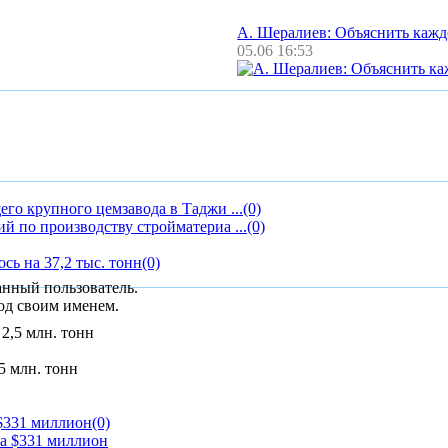
А. Шералиев: Объяснить каж
05.06 16:53
го крупного цемзавода в Таджи ...
(0)
й по производству стройматериа ...
(0)
сь на 37,2 тыс. тонн
(0)
анный пользователь.
од своим именем.
5 млн. тонн
 $331 миллион
(0)