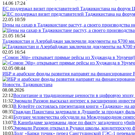
14.06 17:24
ЕС поддержал визит представителей Таджикистана на форум Ц
22.05 10:59
Цены на сахар в Таджикистане растут, а своего производства н
21.05 16:54
Таджикистан и Азербайджан заключили документы на $700 м
02.05 16:54
«Сомон Эйр» открывает прямые рейсы из Худжанда в Урумчи
(
02.05 08:44
ИБР и арабские фонды развития направят на финансирование 
Новости.
Таджикистана
08.08.2026
22:12
Воспитание и традиционные ценности в цифровую эпоху
11:32
Эмомали Рахмон высказал интерес к расширению инвести
09:33
В Кувейте состоялась презентация книги «Таджики» на а
08:35
Граждан Пакистана задержали в Душанбе за продажу фал
21:41
Будущее человечества обсудили на Международном симпо
13:07
В Канибадаме задержаны двое по факту загадочного уби
11:05
Эмомали Рахмон открыл в Рудаки школы, кондитерскую 
10:03
Долг «Барки точик» перед Сангтудинской ГЭС-1 перевали