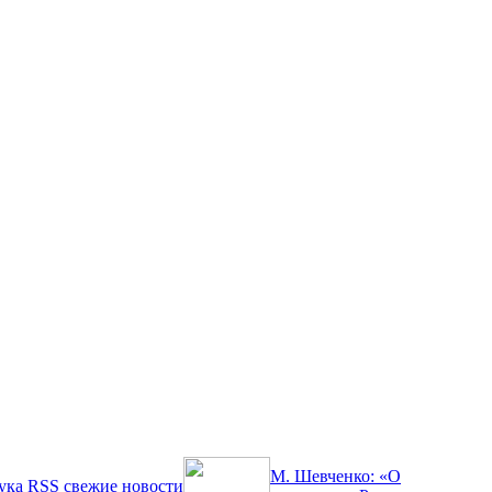
М. Шевченко: «О
ука
RSS
свежие новости