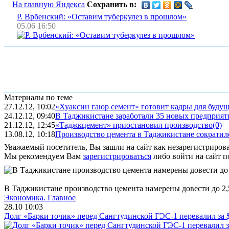
На главную Яндекса
Сохранить в:
Р. Врбенский: «Оставим туберкулез в прошлом»
05.06 16:50
Материалы по теме
27.12.12, 10:02
«Хуаксин гаюр семент» готовит кадры для будуще
24.12.12, 09:40
В Таджикистане заработали 35 новых предприяти
21.12.12, 12:45
«Таджкцемент» приостановил производство
(0)
13.08.12, 10:18
Производство цемента в Таджикистане сократило
Уважаемый посетитель, Вы зашли на сайт как незарегистриров
Мы рекомендуем Вам
зарегистрироваться
либо войти на сайт п
В Таджикистане производство цемента намерены довести до 2,
Экономика.
Главное
28.10 10:03
Долг «Барки точик» перед Сангтудинской ГЭС-1 перевалил за