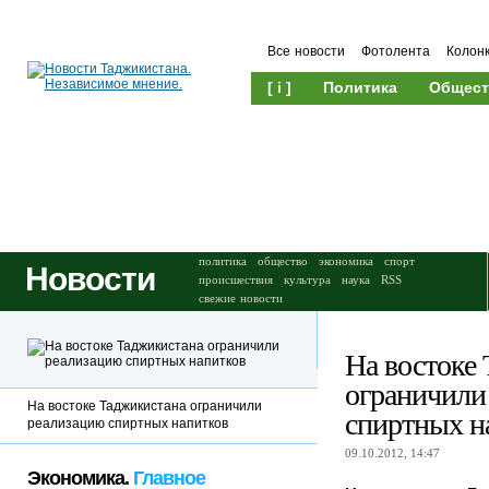
Все новости
Фотолента
Колон
[ i ]
Политика
Общест
Происшествия
Культура
политика
общество
экономика
спорт
Новости
происшествия
культура
наука
RSS
свежие новости
На востоке
ограничили
На востоке Таджикистана ограничили
спиртных н
реализацию спиртных напитков
09.10.2012, 14:47
Экономика.
Главное