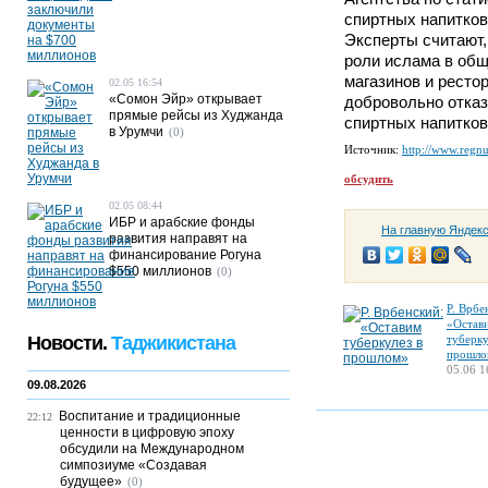
спиртных напитков
Эксперты считают,
роли ислама в об
магазинов и ресто
02.05 16:54
«Сомон Эйр» открывает
добровольно отка
прямые рейсы из Худжанда
спиртных напитков
в Урумчи
(0)
Источник:
http://www.regn
обсудить
02.05 08:44
ИБР и арабские фонды
На главную Яндек
развития направят на
финансирование Рогуна
$550 миллионов
(0)
Р. Врбе
«Остав
Новости.
Таджикистана
туберку
прошло
05.06 1
09.08.2026
Воспитание и традиционные
22:12
ценности в цифровую эпоху
обсудили на Международном
симпозиуме «Создавая
будущее»
(0)