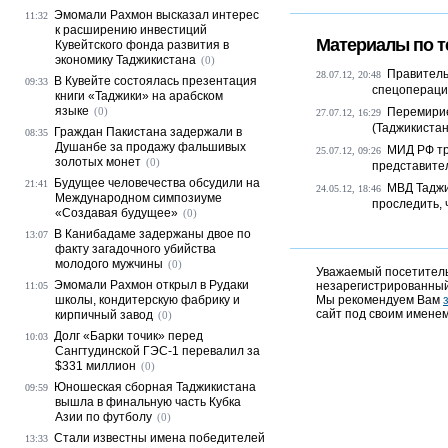
Эмомали Рахмон высказал интерес
11:32
к расширению инвестиций
Материалы по т
Кувейтского фонда развития в
экономику Таджикистана
(0)
Правитель
28.07.12, 20:48
В Кувейте состоялась презентация
09:33
спецопераци
книги «Таджики» на арабском
языке
(0)
Перемирие
27.07.12, 16:29
(Таджикистан
Граждан Пакистана задержали в
08:35
Душанбе за продажу фальшивых
МИД РФ тр
25.07.12, 09:26
золотых монет
(0)
представител
Будущее человечества обсудили на
21:41
МВД Таджи
24.05.12, 18:46
Международном симпозиуме
проследить, 
«Создавая будущее»
(0)
В Канибадаме задержаны двое по
13:07
факту загадочного убийства
молодого мужчины
(0)
Уважаемый посетитель,
Эмомали Рахмон открыл в Рудаки
незарегистрированный
11:05
школы, кондитерскую фабрику и
Мы рекомендуем Вам
сайт под своим именем
кирпичный завод
(0)
Долг «Барки точик» перед
10:03
Сангтудинской ГЭС-1 перевалил за
$331 миллион
(0)
Юношеская сборная Таджикистана
09:59
вышла в финальную часть Кубка
Азии по футболу
(0)
Стали известны имена победителей
13:33