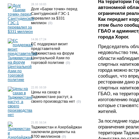
На территории Г
28.10 10:03
автономной обла
Долг «Барки точик» перед
ограничили реал
Сангтудинской ГЭС-1
перевалил за $331
Как передает ко
миллион
(0)
этом было сообще
ГБАО и администр
города Хорог.
14.06 17:24
ЕС поддержал визит
Председатель обл
представителей
недовольство тем,
Таджикистана на форум
области наблюдае
Центральной Азии по
торговой политике
(0)
спиртных напитков
города можно встр
сообщил, что впре
ресторанам дано 
спиртных напитков
22.05 10:59
Цены на сахар в
ГБАО, на территор
Таджикистане растут, а
изготовлению подд
своего производства нет
(0)
которые становятс
жителей.
За последние годы
21.05 16:54
ограничения реали
Таджикистан и Азербайджан
заключили документы на
территории Таджик
$700 миллионов
(0)
Агентства по стат