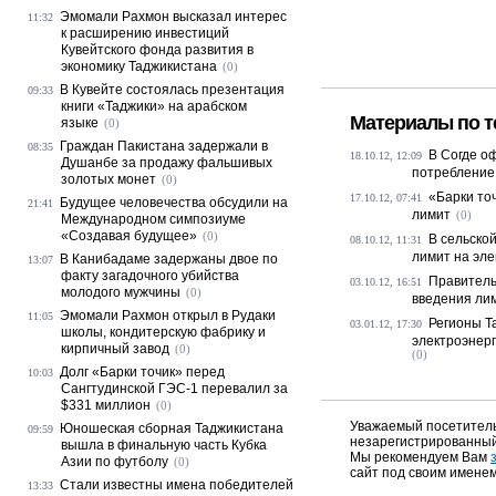
Эмомали Рахмон высказал интерес
11:32
к расширению инвестиций
Кувейтского фонда развития в
экономику Таджикистана
(0)
В Кувейте состоялась презентация
09:33
книги «Таджики» на арабском
Материалы по т
языке
(0)
Граждан Пакистана задержали в
08:35
В Согде о
18.10.12, 12:09
Душанбе за продажу фальшивых
потребление
золотых монет
(0)
«Барки то
17.10.12, 07:41
Будущее человечества обсудили на
21:41
лимит
(0)
Международном симпозиуме
«Создавая будущее»
(0)
В сельско
08.10.12, 11:31
лимит на эл
В Канибадаме задержаны двое по
13:07
факту загадочного убийства
Правитель
03.10.12, 16:51
молодого мужчины
(0)
введения лим
Эмомали Рахмон открыл в Рудаки
11:05
Регионы Т
03.01.12, 17:30
школы, кондитерскую фабрику и
электроэнерг
кирпичный завод
(0)
(0)
Долг «Барки точик» перед
10:03
Сангтудинской ГЭС-1 перевалил за
$331 миллион
(0)
Уважаемый посетитель,
Юношеская сборная Таджикистана
09:59
незарегистрированный
вышла в финальную часть Кубка
Мы рекомендуем Вам
Азии по футболу
(0)
сайт под своим именем
Стали известны имена победителей
13:33