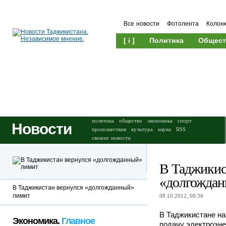
Все новости
Фотолента
Колон
[ i ]
Политика
Общест
Происшествия
Культура
политика
общество
экономика
спорт
Новости
происшествия
культура
наука
RSS
свежие новости
В Таджикис
«долгождан
В Таджикистан вернулся «долгожданный»
лимит
08.10.2012, 08:36
В Таджикистане на
Экономика.
Главное
подачу электроэне