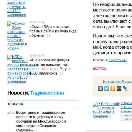
По неофициальном
местности получае
электроэнергии в с
села выключают с 9
02.05 16:54
часов до 4-5 часов
«Сомон Эйр» открывает
прямые рейсы из Худжанда
Напомним, что еже
в Урумчи
(0)
подачу электроэне
май, когда страна 
дефицитом произво
02.05 08:44
ИБР и арабские фонды
Источник:
http://avesta.tj
развития направят на
обсудить
финансирование Рогуна
$550 миллионов
(0)
На главную Яндек
Новости.
Таджикистана
Р. Врбе
11.08.2026
«Остав
туберку
Воспитание и традиционные
22:12
прошло
ценности в цифровую эпоху
05.06 1
обсудили на Международном
симпозиуме «Создавая
будущее»
(0)