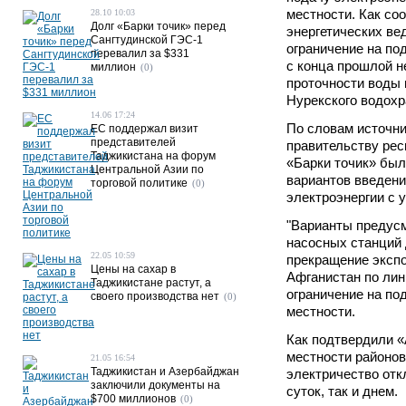
местности. Как со
28.10 10:03
Долг «Барки точик» перед
энергетических ве
Сангтудинской ГЭС-1
ограничение на по
перевалил за $331
с конца прошлой н
миллион
(0)
проточности воды 
Нурекского водох
14.06 17:24
По словам источни
ЕС поддержал визит
представителей
правительству рес
Таджикистана на форум
«Барки точик» бы
Центральной Азии по
вариантов введени
торговой политике
(0)
электроэнергии с 
"Варианты предус
насосных станций 
22.05 10:59
прекращение экспо
Цены на сахар в
Афганистан по лин
Таджикистане растут, а
ограничение на по
своего производства нет
(0)
местности.
Как подтвердили «
местности районов
21.05 16:54
Таджикистан и Азербайджан
электричество отк
заключили документы на
суток, так и днем.
$700 миллионов
(0)