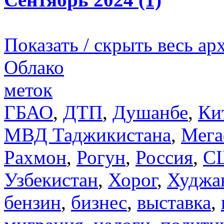
Показать / скрыть весь ар
Облако
меток
ГБАО
,
ДТП
,
Душанбе
,
Ки
МВД Таджикистана
,
Мега
Рахмон
,
Рогун
,
Россия
,
С
Узбекистан
,
Хорог
,
Худжа
бензин
,
бизнес
,
выставка
,