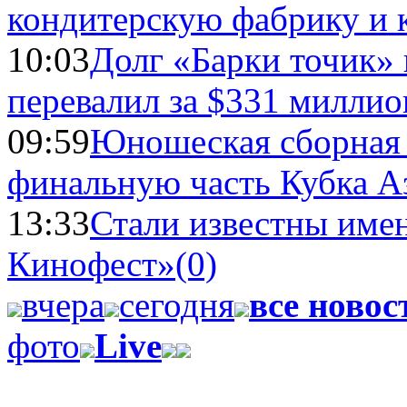
кондитерскую фабрику и 
10:03
Долг «Барки точик»
перевалил за $331 миллио
09:59
Юношеская сборная
финальную часть Кубка А
13:33
Стали известны имен
Кинофест»
(0)
вчера
сегодня
все новос
фото
Live