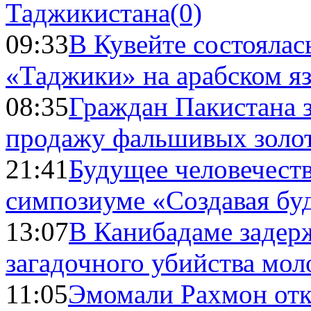
Таджикистана
(0)
09:33
В Кувейте состоялас
«Таджики» на арабском я
08:35
Граждан Пакистана 
продажу фальшивых золо
21:41
Будущее человечест
симпозиуме «Создавая бу
13:07
В Канибадаме задер
загадочного убийства мо
11:05
Эмомали Рахмон отк