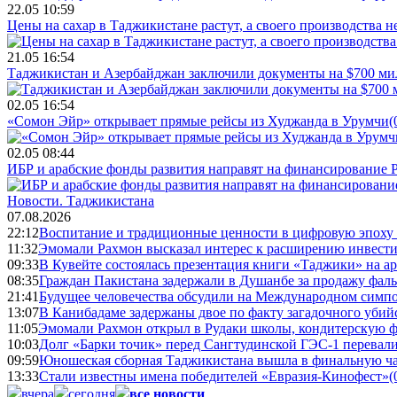
22.05 10:59
Цены на сахар в Таджикистане растут, а своего производства н
21.05 16:54
Таджикистан и Азербайджан заключили документы на $700 м
02.05 16:54
«Сомон Эйр» открывает прямые рейсы из Худжанда в Урумчи
(
02.05 08:44
ИБР и арабские фонды развития направят на финансирование 
Новости.
Таджикистана
07.08.2026
22:12
Воспитание и традиционные ценности в цифровую эпоху
11:32
Эмомали Рахмон высказал интерес к расширению инвести
09:33
В Кувейте состоялась презентация книги «Таджики» на а
08:35
Граждан Пакистана задержали в Душанбе за продажу фал
21:41
Будущее человечества обсудили на Международном симпо
13:07
В Канибадаме задержаны двое по факту загадочного уби
11:05
Эмомали Рахмон открыл в Рудаки школы, кондитерскую 
10:03
Долг «Барки точик» перед Сангтудинской ГЭС-1 перевали
09:59
Юношеская сборная Таджикистана вышла в финальную ча
13:33
Стали известны имена победителей «Евразия-Кинофест»
(
вчера
сегодня
все новости