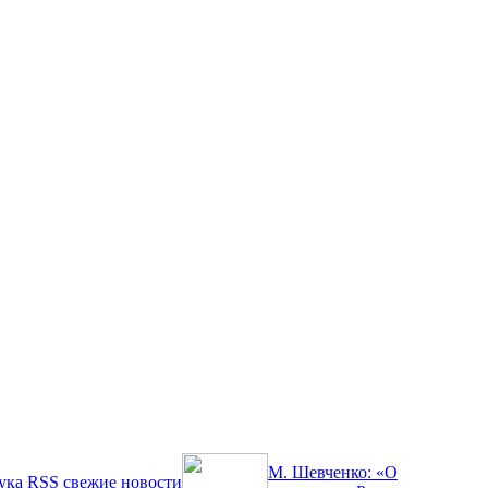
М. Шевченко: «О
ука
RSS
свежие новости