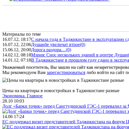
Материалы по теме
16.07.12, 18:17
С начала года в Таджикистане в эксплуатацию сда
16.07.12, 22:06
Душанбе увеличат втрое
(0)
15.06.12, 20:00
Дорога раздора…
(0)
14.02.12, 08:18
Мэрия: Снос нескольких зданий в центре Душанбе
14.01.12, 07:18
В Таджикистане в прошлом году сдано в эксплуат
Уважаемый посетитель, Вы зашли на сайт как незарегистриров
Мы рекомендуем Вам
зарегистрироваться
либо войти на сайт п
Цены на квартиры в новостройках в Таджикистане разные
Экономика.
Главное
28.10 10:03
Долг «Барки точик» перед Сангтудинской ГЭС-1 перевалил за
14.06 17:24
ЕС поддержал визит представителей Таджикистана на форум Ц