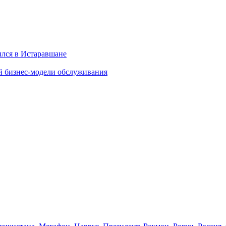
ылся в Истаравшане
й бизнес-модели обслуживания