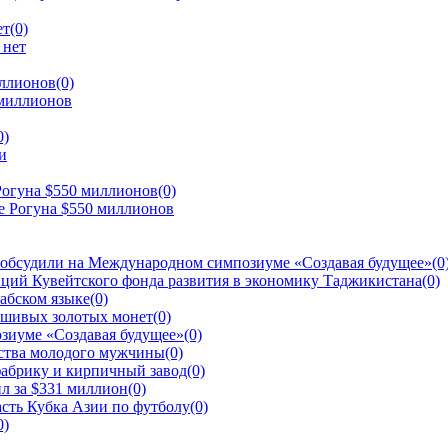
ет
(0)
иллионов
(0)
0)
Рогуна $550 миллионов
(0)
 обсудили на Международном симпозиуме «Создавая будущее»
(0
ций Кувейтского фонда развития в экономику Таджикистана
(0)
рабском языке
(0)
ьшивых золотых монет
(0)
зиуме «Создавая будущее»
(0)
йства молодого мужчины
(0)
фабрику и кирпичный завод
(0)
л за $331 миллион
(0)
сть Кубка Азии по футболу
(0)
0)