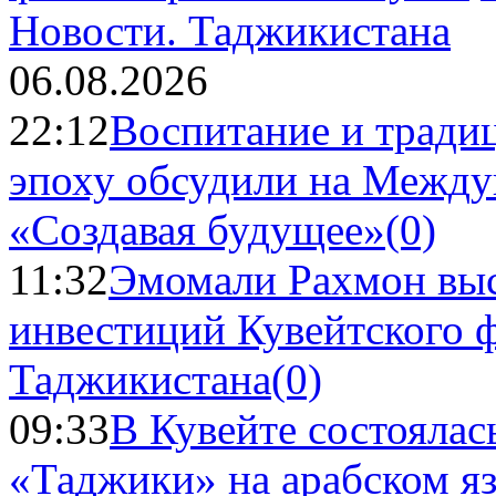
Новости.
Таджикистана
06.08.2026
22:12
Воспитание и тради
эпоху обсудили на Межд
«Создавая будущее»
(0)
11:32
Эмомали Рахмон выс
инвестиций Кувейтского ф
Таджикистана
(0)
09:33
В Кувейте состоялас
«Таджики» на арабском я