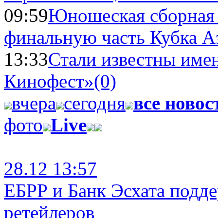
09:59
Юношеская сборная
финальную часть Кубка А
13:33
Стали известны имен
Кинофест»
(0)
вчера
сегодня
все новос
фото
Live
28.12 13:57
ЕБРР и Банк Эсхата подд
ретейлеров