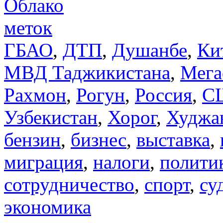
Облако
меток
ГБАО
,
ДТП
,
Душанбе
,
Ки
МВД Таджикистана
,
Мега
Рахмон
,
Рогун
,
Россия
,
С
Узбекистан
,
Хорог
,
Худжа
бензин
,
бизнес
,
выставка
,
миграция
,
налоги
,
полити
сотрудничество
,
спорт
,
су
экономика