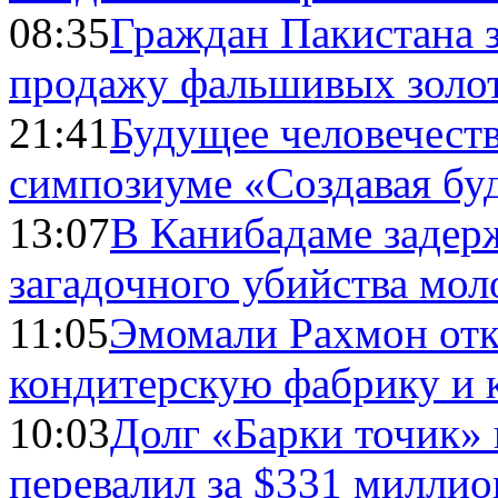
08:35
Граждан Пакистана 
продажу фальшивых золо
21:41
Будущее человечест
симпозиуме «Создавая бу
13:07
В Канибадаме задер
загадочного убийства мо
11:05
Эмомали Рахмон отк
кондитерскую фабрику и 
10:03
Долг «Барки точик»
перевалил за $331 миллио