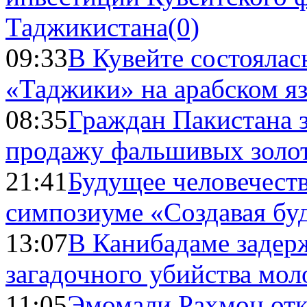
Таджикистана
(0)
09:33
В Кувейте состоялас
«Таджики» на арабском я
08:35
Граждан Пакистана 
продажу фальшивых золо
21:41
Будущее человечест
симпозиуме «Создавая бу
13:07
В Канибадаме задер
загадочного убийства мо
11:05
Эмомали Рахмон отк