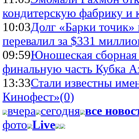
кондитерскую фабрику и 
10:03
Долг «Барки точик»
перевалил за $331 миллио
09:59
Юношеская сборная
финальную часть Кубка А
13:33
Стали известны имен
Кинофест»
(0)
вчера
сегодня
все новос
фото
Live