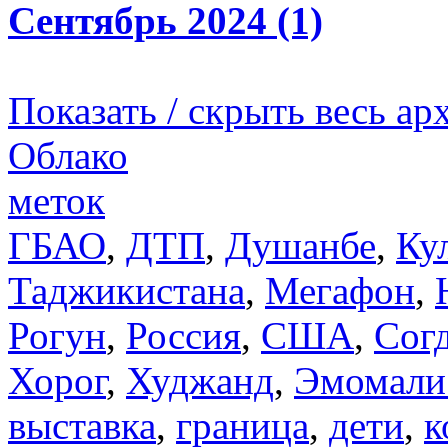
Сентябрь 2024 (1)
Показать / скрыть весь ар
Облако
меток
ГБАО
,
ДТП
,
Душанбе
,
Ку
Таджикистана
,
Мегафон
,
Рогун
,
Россия
,
США
,
Сог
Хорог
,
Худжанд
,
Эмомали
выставка
,
граница
,
дети
,
к