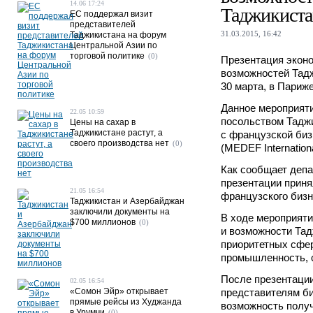
14.06 17:24
Таджикиста
ЕС поддержал визит
представителей
31.03.2015, 16:42
Таджикистана на форум
Центральной Азии по
торговой политике
(0)
Презентация экон
возможностей Тадж
30 марта, в Париже
Данное мероприят
22.05 10:59
посольством Тадж
Цены на сахар в
Таджикистане растут, а
с французской би
своего производства нет
(0)
(MEDEF Internationa
Как сообщает деп
презентации приня
21.05 16:54
французского биз
Таджикистан и Азербайджан
заключили документы на
В ходе мероприят
$700 миллионов
(0)
и возможности Тад
приоритетных сфера
промышленность, с
После презентации
02.05 16:54
«Сомон Эйр» открывает
представителям б
прямые рейсы из Худжанда
возможность получ
в Урумчи
(0)