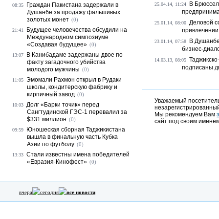
В Брюссел
Граждан Пакистана задержали в
25.04.14, 11:24
08:35
предпринимат
Душанбе за продажу фальшивых
золотых монет
(0)
Деловой с
25.01.14, 08:00
Будущее человечества обсудили на
привлечении 
21:41
Международном симпозиуме
В Душанбе
23.01.14, 07:58
«Создавая будущее»
(0)
бизнес-диал
В Канибадаме задержаны двое по
13:07
Таджикско
14.03.13, 08:05
факту загадочного убийства
подписаны дв
молодого мужчины
(0)
Эмомали Рахмон открыл в Рудаки
11:05
школы, кондитерскую фабрику и
кирпичный завод
(0)
Уважаемый посетитель,
Долг «Барки точик» перед
10:03
незарегистрированный
Сангтудинской ГЭС-1 перевалил за
Мы рекомендуем Вам
$331 миллион
(0)
сайт под своим именем
Юношеская сборная Таджикистана
09:59
вышла в финальную часть Кубка
Азии по футболу
(0)
Стали известны имена победителей
13:33
«Евразия-Кинофест»
(0)
вчера
сегодня
все новости