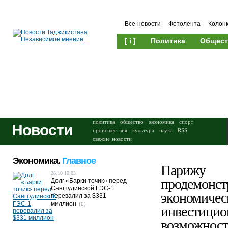
Все новости
Фотолента
Колон
[ i ]
Политика
Общест
Происшествия
Культура
политика
общество
экономика
спорт
Новости
происшествия
культура
наука
RSS
свежие новости
Экономика.
Главное
Парижу
28.10 10:03
продемонст
Долг «Барки точик» перед
Сангтудинской ГЭС-1
экономичес
перевалил за $331
миллион
(0)
инвестици
возможнос