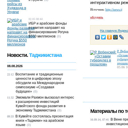
интерактивном реж
Источник:
http://news.tj
обсудить
02.05 08:44
ИБР и арабские фонды
развития направят на
На главную Яндек
финансирование Рогуна
$550 миллионов
(0)
Р. Врбе
Новости.
Таджикистана
«Остав
туберку
прошло
08.08.2026
05.06 1
Воспитание и традиционные
22:12
ценности в цифровую эпоху
обсудили на Международном
симпозиуме «Создавая
будущее»
(0)
Эмомали Рахмон высказал интерес
11:32
к расширению инвестиций
Кувейтского фонда развития в
экономику Таджикистана
Материалы по т
(0)
В Кувейте состоялась презентация
09:33
В Вене пр
16.09.14, 07:41
книги «Таджики» на арабском
инвестицион
языке
(0)