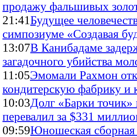
продажу фальшивых золо
21:41
Будущее человечест
симпозиуме «Создавая бу
13:07
В Канибадаме задер
загадочного убийства мо
11:05
Эмомали Рахмон отк
кондитерскую фабрику и 
10:03
Долг «Барки точик»
перевалил за $331 миллио
09:59
Юношеская сборная