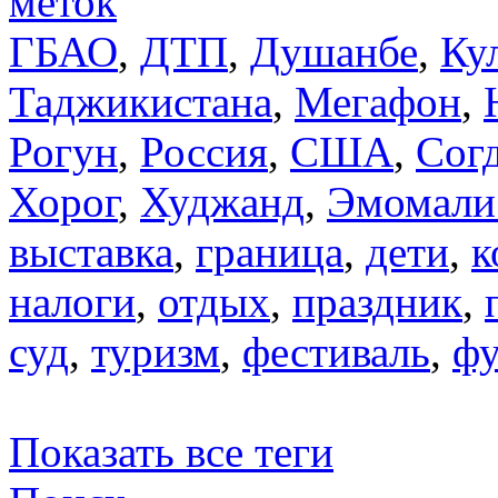
меток
ГБАО
,
ДТП
,
Душанбе
,
Ку
Таджикистана
,
Мегафон
,
Рогун
,
Россия
,
США
,
Сог
Хорог
,
Худжанд
,
Эмомали
выставка
,
граница
,
дети
,
к
налоги
,
отдых
,
праздник
,
суд
,
туризм
,
фестиваль
,
фу
Показать все теги