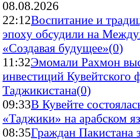
08.08.2026
22:12
Воспитание и тради
эпоху обсудили на Межд
«Создавая будущее»
(0)
11:32
Эмомали Рахмон выс
инвестиций Кувейтского ф
Таджикистана
(0)
09:33
В Кувейте состоялас
«Таджики» на арабском я
08:35
Граждан Пакистана 