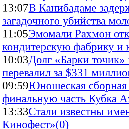
13:07
В Канибадаме задер
загадочного убийства мо
11:05
Эмомали Рахмон отк
кондитерскую фабрику и 
10:03
Долг «Барки точик»
перевалил за $331 миллио
09:59
Юношеская сборная
финальную часть Кубка А
13:33
Стали известны имен
Кинофест»
(0)