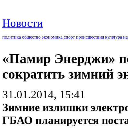
Новости
политика
общество
экономика
спорт
происшествия
культура
на
«Памир Энерджи» п
сократить зимний э
31.01.2014, 15:41
Зимние излишки электр
ГБАО планируется пост