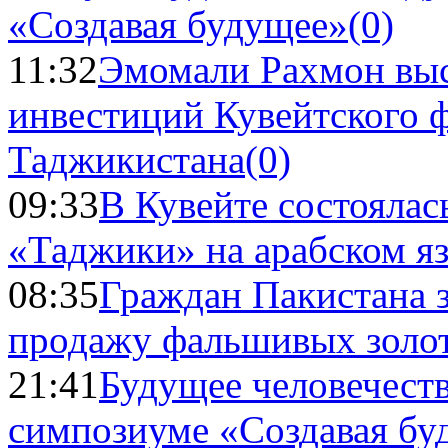
«Создавая будущее»
(0)
11:32
Эмомали Рахмон выс
инвестиций Кувейтского ф
Таджикистана
(0)
09:33
В Кувейте состоялас
«Таджики» на арабском я
08:35
Граждан Пакистана 
продажу фальшивых золо
21:41
Будущее человечест
симпозиуме «Создавая бу