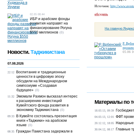
Источник:
http://www.avesta
обсудить
02.05 08:44
ИБР и арабские фонды
развития направят на
финансирование Рогуна
На главную Яндек
$550 миллионов
(0)
Р. Врбе
прошло
Новости.
Таджикистана
05.06 1
07.08.2026
Воспитание и традиционные
22:12
ценности в цифровую эпоху
обсудили на Международном
симпозиуме «Создавая
будущее»
(0)
Эмомали Рахмон высказал интерес
11:32
к расширению инвестиций
Материалы по т
Кувейтского фонда развития в
экономику Таджикистана
(0)
Госбюджет
18.03.13, 09:39
В Кувейте состоялась презентация
09:33
ФФТ прове
04.03.13, 12:01
книги «Таджики» на арабском
Народные 
20.12.12, 18:05
языке
(0)
Главные т
30.04.12, 08:17
Граждан Пакистана задержали в
08:35