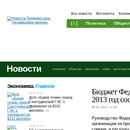
Все новости
Фотолента
Колон
[ i ]
Политика
Общест
Новости
политика
общество
экономика
спорт
происшеств
Экономика.
Главное
Бюджет Фед
28.10 10:03
2013 год со
Долг «Барки точик» перед
Сангтудинской ГЭС-1
перевалил за $331
09.01.2014, 11:44
миллион
(0)
Руководство Феде
организации за пр
14.06 17:24
сомони, а расходы 