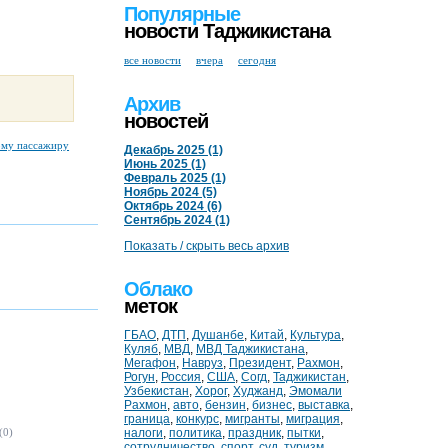
Популярные
новости Таджикистана
все новости
вчера
сегодня
Архив
новостей
ому пассажиру
Декабрь 2025 (1)
Июнь 2025 (1)
Февраль 2025 (1)
Ноябрь 2024 (5)
Октябрь 2024 (6)
Сентябрь 2024 (1)
Показать / скрыть весь архив
Облако
меток
ГБАО
,
ДТП
,
Душанбе
,
Китай
,
Культура
,
Куляб
,
МВД
,
МВД Таджикистана
,
Мегафон
,
Навруз
,
Президент
,
Рахмон
,
Рогун
,
Россия
,
США
,
Согд
,
Таджикистан
,
Узбекистан
,
Хорог
,
Худжанд
,
Эмомали
Рахмон
,
авто
,
бензин
,
бизнес
,
выставка
,
граница
,
конкурс
,
мигранты
,
миграция
,
(0)
налоги
,
политика
,
праздник
,
пытки
,
сотрудничество
,
спорт
,
суд
,
туризм
,