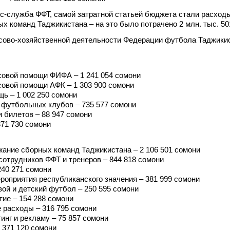
с-служба ФФТ, самой затратной статьей бюджета стали расход
х команд Таджикистана – на это было потрачено 2 млн. тыс. 50
сово-хозяйственной деятельности Федерации футбола Таджикис
овой помощи ФИФА – 1 241 054 сомони
овой помощи АФК – 1 303 900 сомони
ь – 1 002 250 сомони
 футбольных клубов – 735 577 сомони
 билетов – 88 947 сомони
71 730 сомони
ание сборных команд Таджикистана – 2 106 501 сомони
сотрудников ФФТ и тренеров – 844 818 сомони
240 271 сомони
роприятия республиканского значения – 381 999 сомони
ой и детский футбол – 250 595 сомони
тие – 154 288 сомони
 расходы – 316 795 сомони
инг и рекламу – 75 857 сомони
 371 120 сомони