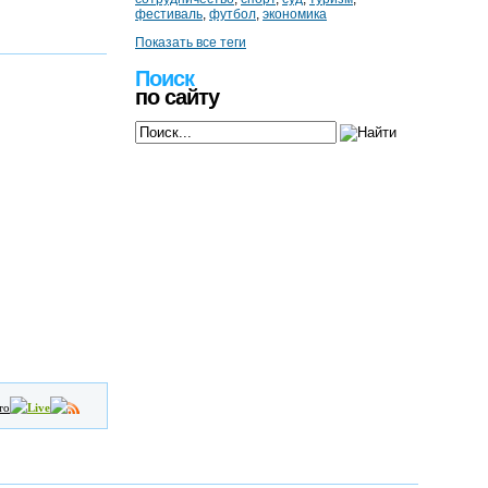
фестиваль
,
футбол
,
экономика
Показать все теги
Поиск
по сайту
то
Live