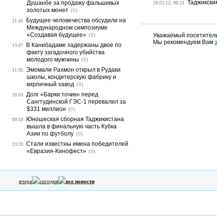
Таджикски
Душанбе за продажу фальшивых
28.03.12, 00:21
золотых монет
(0)
Будущее человечества обсудили на
21:41
Международном симпозиуме
«Создавая будущее»
(0)
Уважаемый посетитель
Мы рекомендуем Вам
В Канибадаме задержаны двое по
13:07
факту загадочного убийства
молодого мужчины
(0)
Эмомали Рахмон открыл в Рудаки
11:05
школы, кондитерскую фабрику и
кирпичный завод
(0)
Долг «Барки точик» перед
10:03
Сангтудинской ГЭС-1 перевалил за
$331 миллион
(0)
Юношеская сборная Таджикистана
09:59
вышла в финальную часть Кубка
Азии по футболу
(0)
Стали известны имена победителей
13:33
«Евразия-Кинофест»
(0)
вчера
сегодня
все новости