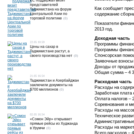
ЕС поддержал визит
представителей
Как сообщает прес
Таджикистана на форум
содержание сборны
Центральной Азии по
торговой политике
(0)
Показатели финан
2013 год.
Доходная часть
22.05 10:59
Программы финанс
Цены на сахар в
Программы финанс
Таджикистане растут, а
Спонсорская помощ
своего производства нет
(0)
Заявочные взносы
Доходы от продажи
Общая сумма – 4 3
21.05 16:54
Таджикистан и Азербайджан
Расходная часть
заключили документы на
Расходы на содерж
$700 миллионов
(0)
Заработная плата 
Оплата налогов – 
Соревнования и ме
Расходы на массов
02.05 16:54
Техническое разви
«Сомон Эйр» открывает
Административные
прямые рейсы из Худжанда
Расходы на маркет
в Урумчи
(0)
Всего расходов – 4