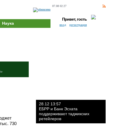
07.08 02:27
Привет, гость
Наука
вход
регистрация
и»
28.12 13:57
ЕБРР и Банк Эсхата
поддерживают таджикских
бюджет
ретейлеров
тыс. 730