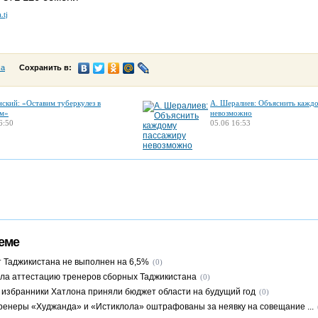
.tj
са
Сохранить в:
нский: «Оставим туберкулез в
А. Шералиев: Объяснить кажд
м»
невозможно
6:50
05.06 16:53
еме
 Таджикистана не выполнен на 6,5%
(0)
ла аттестацию тренеров сборных Таджикистана
(0)
избранники Хатлона приняли бюджет области на будущий год
(0)
ренеры «Худжанда» и «Истиклола» оштрафованы за неявку на совещание ...