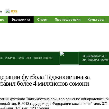
ки
RSS
во
Экономика
Спорт
Происшествия
Культура
М. Шевченко: «О
ия
культура
наука
RSS
свежие новости
таджиках в Росси
ерации футбола Таджикистана за
ставил более 4 миллионов сомони
рации футбола Таджикистана приняло решение обнародовать 
ошлый год. В 2013 году доходы Федерации составили 4 млн. 371 
– 4 млн. 371 тыс. 120 сомони.