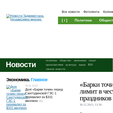
Все новости
Фотолента
Колон
[ i ]
Политика
Общест
Происшествия
Культура
политика
общество
экономика
спорт
Новости
происшествия
культура
наука
RSS
свежие новости
Экономика.
Главное
«Барки точ
28.10 10:03
лимит в чес
Долг «Барки точик» перед
Сангтудинской ГЭС-1
праздников
перевалил за $331
миллион
(0)
30.12.2013, 13:30