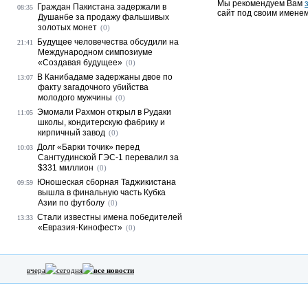
Мы рекомендуем Вам
Граждан Пакистана задержали в
08:35
сайт под своим именем
Душанбе за продажу фальшивых
золотых монет
(0)
Будущее человечества обсудили на
21:41
Международном симпозиуме
«Создавая будущее»
(0)
В Канибадаме задержаны двое по
13:07
факту загадочного убийства
молодого мужчины
(0)
Эмомали Рахмон открыл в Рудаки
11:05
школы, кондитерскую фабрику и
кирпичный завод
(0)
Долг «Барки точик» перед
10:03
Сангтудинской ГЭС-1 перевалил за
$331 миллион
(0)
Юношеская сборная Таджикистана
09:59
вышла в финальную часть Кубка
Азии по футболу
(0)
Стали известны имена победителей
13:33
«Евразия-Кинофест»
(0)
вчера
сегодня
все новости