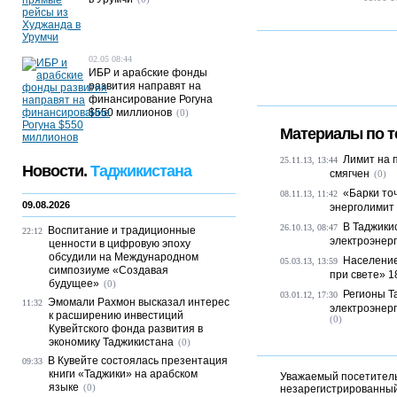
02.05 08:44
ИБР и арабские фонды
развития направят на
финансирование Рогуна
$550 миллионов
(0)
Материалы по т
Лимит на 
25.11.13, 13:44
Новости.
Таджикистана
смягчен
(0)
«Барки то
08.11.13, 11:42
09.08.2026
энерголимит
В Таджики
26.10.13, 08:47
Воспитание и традиционные
22:12
электроэнер
ценности в цифровую эпоху
обсудили на Международном
Население
05.03.13, 13:59
симпозиуме «Создавая
при свете» 18
будущее»
(0)
Регионы Т
03.01.12, 17:30
Эмомали Рахмон высказал интерес
11:32
электроэнерг
к расширению инвестиций
(0)
Кувейтского фонда развития в
экономику Таджикистана
(0)
В Кувейте состоялась презентация
09:33
книги «Таджики» на арабском
Уважаемый посетитель,
языке
(0)
незарегистрированный