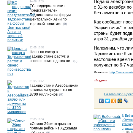
Подача электроэн
14.06 17:24
ЕС поддержал визит
с 31-го декабря по
представителей
без лимитно в свя
Таджикистана на форум
Центральной Азии по
Как сообщает прес
торговой политике
(0)
"Барки точик”, в р
страны будет подв
утра 31 декабря до
Напомним, что лим
22.05 10:59
Цены на сахар в
Таджикистане был 
Таджикистане растут, а
настоящее время н
своего производства нет
(0)
получает по 6-7 ча
Источник:
http://www.avesta
обсудить
21.05 16:54
Таджикистан и Азербайджан
заключили документы на
$700 миллионов
На главную Яндек
(0)
Р. Врбе
02.05 16:54
«Остав
«Сомон Эйр» открывает
туберку
прямые рейсы из Худжанда
прошло
05.06 1
в Урумчи
(0)