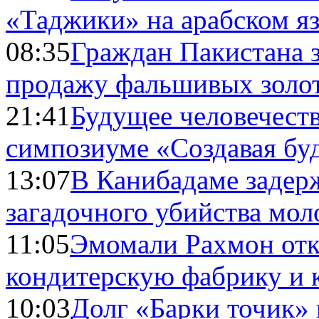
«Таджики» на арабском я
08:35
Граждан Пакистана 
продажу фальшивых золо
21:41
Будущее человечест
симпозиуме «Создавая бу
13:07
В Канибадаме задер
загадочного убийства мо
11:05
Эмомали Рахмон отк
кондитерскую фабрику и 
10:03
Долг «Барки точик»