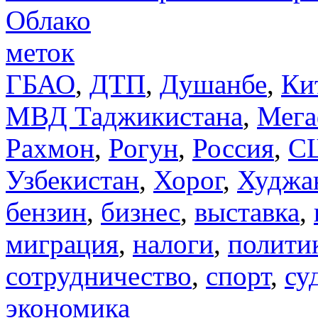
Облако
меток
ГБАО
,
ДТП
,
Душанбе
,
Ки
МВД Таджикистана
,
Мега
Рахмон
,
Рогун
,
Россия
,
С
Узбекистан
,
Хорог
,
Худжа
бензин
,
бизнес
,
выставка
,
миграция
,
налоги
,
полити
сотрудничество
,
спорт
,
су
экономика