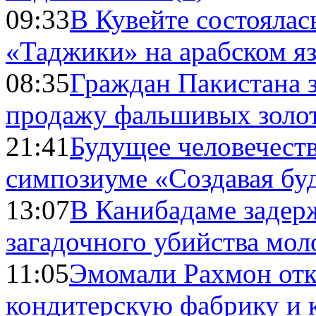
09:33
В Кувейте состоялас
«Таджики» на арабском я
08:35
Граждан Пакистана 
продажу фальшивых золо
21:41
Будущее человечест
симпозиуме «Создавая бу
13:07
В Канибадаме задер
загадочного убийства мо
11:05
Эмомали Рахмон отк
кондитерскую фабрику и 