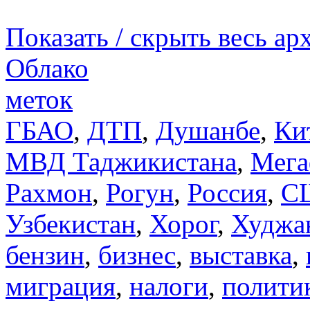
Показать / скрыть весь ар
Облако
меток
ГБАО
,
ДТП
,
Душанбе
,
Ки
МВД Таджикистана
,
Мега
Рахмон
,
Рогун
,
Россия
,
С
Узбекистан
,
Хорог
,
Худжа
бензин
,
бизнес
,
выставка
,
миграция
,
налоги
,
полити