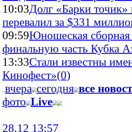
10:03
Долг «Барки точик»
перевалил за $331 миллио
09:59
Юношеская сборная
финальную часть Кубка А
13:33
Стали известны имен
Кинофест»
(0)
вчера
сегодня
все новос
фото
Live
28.12 13:57