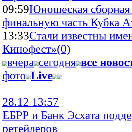
09:59
Юношеская сборная
финальную часть Кубка А
13:33
Стали известны имен
Кинофест»
(0)
вчера
сегодня
все новос
фото
Live
28.12 13:57
ЕБРР и Банк Эсхата подд
ретейлеров