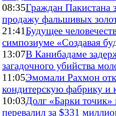
08:35
Граждан Пакистана 
продажу фальшивых золо
21:41
Будущее человечест
симпозиуме «Создавая бу
13:07
В Канибадаме задер
загадочного убийства мо
11:05
Эмомали Рахмон отк
кондитерскую фабрику и 
10:03
Долг «Барки точик»
перевалил за $331 миллио