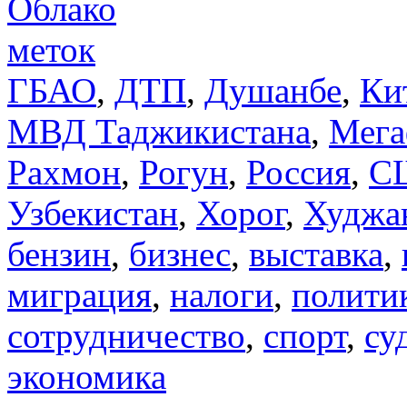
Облако
меток
ГБАО
,
ДТП
,
Душанбе
,
Ки
МВД Таджикистана
,
Мега
Рахмон
,
Рогун
,
Россия
,
С
Узбекистан
,
Хорог
,
Худжа
бензин
,
бизнес
,
выставка
,
миграция
,
налоги
,
полити
сотрудничество
,
спорт
,
су
экономика