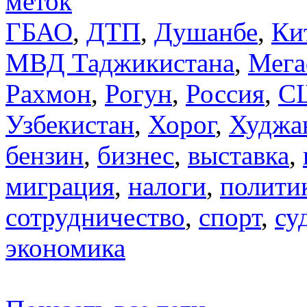
меток
ГБАО
,
ДТП
,
Душанбе
,
Ки
МВД Таджикистана
,
Мега
Рахмон
,
Рогун
,
Россия
,
С
Узбекистан
,
Хорог
,
Худжа
бензин
,
бизнес
,
выставка
,
миграция
,
налоги
,
полити
сотрудничество
,
спорт
,
су
экономика