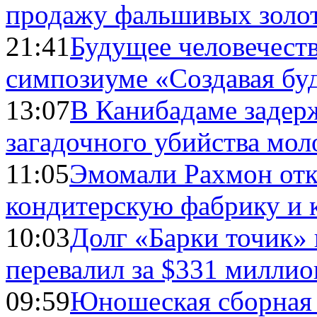
продажу фальшивых золо
21:41
Будущее человечест
симпозиуме «Создавая бу
13:07
В Канибадаме задер
загадочного убийства мо
11:05
Эмомали Рахмон отк
кондитерскую фабрику и 
10:03
Долг «Барки точик»
перевалил за $331 миллио
09:59
Юношеская сборная