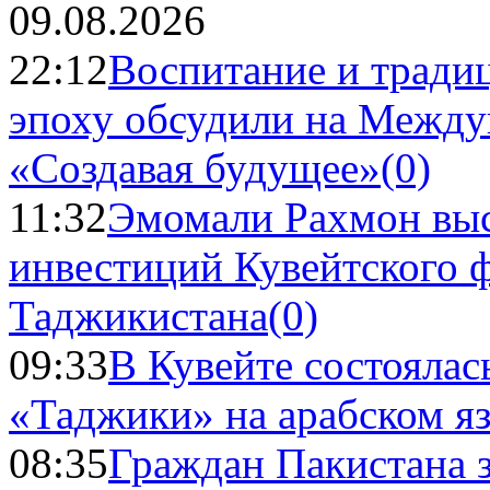
09.08.2026
22:12
Воспитание и тради
эпоху обсудили на Межд
«Создавая будущее»
(0)
11:32
Эмомали Рахмон выс
инвестиций Кувейтского ф
Таджикистана
(0)
09:33
В Кувейте состоялас
«Таджики» на арабском я
08:35
Граждан Пакистана 