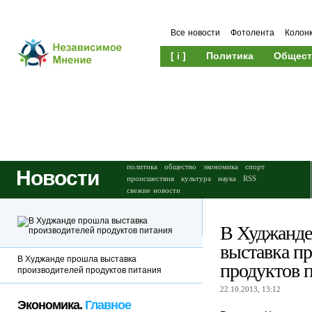
Все новости
Фотолента
Колон
[ i ]
Политика
Общест
Происшествия
Культура
политика
общество
экономика
спорт
Новости
происшествия
культура
наука
RSS
свежие новости
В Худжанде
выставка п
В Худжанде прошла выставка
продуктов 
производителей продуктов питания
22.10.2013, 13:12
Экономика.
Главное