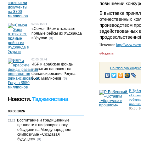
повышении конкур
В выставке принял
отечественных ко
02.05 16:54
производством про
«Сомон Эйр» открывает
задействованных 
прямые рейсы из Худжанда
продовольственной
в Урумчи
(0)
Источник:
http://www.avesta
обсудить
02.05 08:44
ИБР и арабские фонды
На главную Яндек
развития направят на
финансирование Рогуна
$550 миллионов
(0)
Р. Врбе
«Остав
Новости.
Таджикистана
туберку
прошло
05.06 1
09.08.2026
Воспитание и традиционные
22:12
ценности в цифровую эпоху
обсудили на Международном
симпозиуме «Создавая
будущее»
(0)