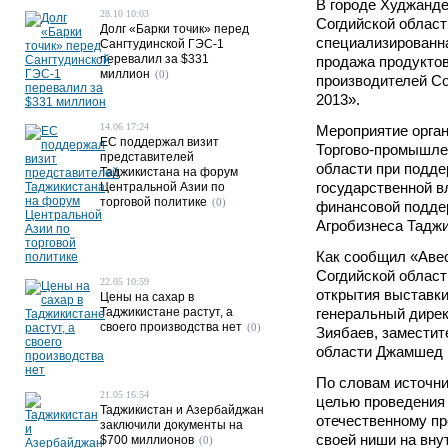
В городе Худжанде
28.10 10:03
Согдийской област
Долг «Барки точик» перед
специализированн
Сангтудинской ГЭС-1
перевалил за $331
продажа продуктов
миллион
(0)
производителей Со
2013».
14.06 17:24
Мероприятие орган
ЕС поддержал визит
Торгово-промышле
представителей
области при подде
Таджикистана на форум
государственной в
Центральной Азии по
торговой политике
(0)
финансовой подд
Агробизнеса Таджи
Как сообщил «Аве
Согдийской област
22.05 10:59
открытия выставки
Цены на сахар в
Таджикистане растут, а
генеральный дире
своего производства нет
(0)
Зиябаев, заместит
области Джамшед 
По словам источни
21.05 16:54
целью проведения 
Таджикистан и Азербайджан
отечественному п
заключили документы на
своей ниши на вну
$700 миллионов
(0)