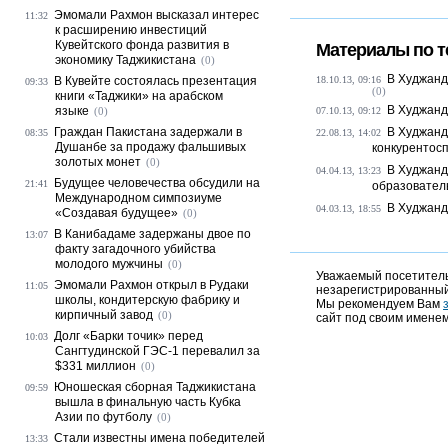
Эмомали Рахмон высказал интерес
11:32
к расширению инвестиций
Кувейтского фонда развития в
Материалы по т
экономику Таджикистана
(0)
В Худжанд
В Кувейте состоялась презентация
18.10.13, 09:16
09:33
(0)
книги «Таджики» на арабском
В Худжанд
языке
(0)
07.10.13, 09:12
Граждан Пакистана задержали в
В Худжанд
08:35
22.08.13, 14:02
Душанбе за продажу фальшивых
конкурентос
золотых монет
(0)
В Худжанд
04.04.13, 13:23
Будущее человечества обсудили на
21:41
образовател
Международном симпозиуме
В Худжанд
04.03.13, 18:55
«Создавая будущее»
(0)
В Канибадаме задержаны двое по
13:07
факту загадочного убийства
молодого мужчины
(0)
Уважаемый посетитель,
Эмомали Рахмон открыл в Рудаки
11:05
незарегистрированный
школы, кондитерскую фабрику и
Мы рекомендуем Вам
кирпичный завод
(0)
сайт под своим именем
Долг «Барки точик» перед
10:03
Сангтудинской ГЭС-1 перевалил за
$331 миллион
(0)
Юношеская сборная Таджикистана
09:59
вышла в финальную часть Кубка
Азии по футболу
(0)
Стали известны имена победителей
13:33