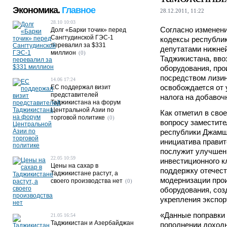
Экономика.
Главное
28.12.2011, 11:22
28.10 10:03
Согласно изменен
Долг «Барки точик» перед
Сангтудинской ГЭС-1
кодексы республик
перевалил за $331
депутатами нижне
миллион
(0)
Таджикистана, ввоз
оборудования, про
посредством лизин
14.06 17:24
освобождается от
ЕС поддержал визит
представителей
налога на добавоч
Таджикистана на форум
Центральной Азии по
Как отметил в сво
торговой политике
(0)
вопросу заместит
республики Джамш
инициатива правит
послужит улучшен
22.05 10:59
инвестиционного к
Цены на сахар в
поддержку отечес
Таджикистане растут, а
модернизации про
своего производства нет
(0)
оборудования, соз
укрепления экспор
«Данные поправки 
21.05 16:54
Таджикистан и Азербайджан
пополнении доходн