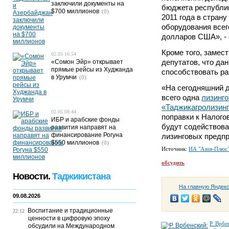
заключили документы на
бюджета республик
$700 миллионов
(0)
2011 года в стран
оборудования всег
долларов США», - 
Кроме того, замес
02.05 16:54
депутатов, что да
«Сомон Эйр» открывает
прямые рейсы из Худжанда
способствовать ра
в Урумчи
(0)
«На сегодняшний д
всего одна
лизинго
«Таджикагролизин
02.05 08:44
поправки к Налого
ИБР и арабские фонды
будут содействова
развития направят на
финансирование Рогуна
лизинговых предпр
$550 миллионов
(0)
Источник:
ИА "Азия-Плюс
обсудить
Новости.
Таджикистана
На главную Яндек
09.08.2026
Воспитание и традиционные
22:12
ценности в цифровую эпоху
Р. Врбе
обсудили на Международном