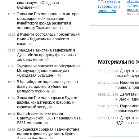
«Остав
симпозиуме «Создавая
туберку
будущее»
(0)
прошло
Эмомали Рахмон высказал интерес
05.06 1
11:32
к расширению инвестиций
Кувейтского фонда развития в
экономику Таджикистана
(0)
В Кувейте состоялась презентация
09:33
книги «Таджики» на арабском
языке
(0)
Граждан Пакистана задержали в
08:35
Душанбе за продажу фальшивых
золотых монет
(0)
Материалы по т
Будущее человечества обсудили на
21:41
Международном симпозиуме
Депутаты 
12.12.12, 13:54
«Создавая будущее»
(0)
ввоз оборудо
В Канибадаме задержаны двое по
13:07
Нижняя па
07.12.12, 10:31
факту загадочного убийства
приняла попр
молодого мужчины
(0)
Депутаты 
06.06.12, 16:02
Эмомали Рахмон открыл в Рудаки
11:05
и Закон Тадж
школы, кондитерскую фабрику и
Парламент
16.05.12, 18:27
кирпичный завод
(0)
правительст
Долг «Барки точик» перед
10:03
Депутаты 
Сангтудинской ГЭС-1 перевалил за
28.12.11, 14:14
$331 миллион
НДС на ввоз
(0)
Юношеская сборная Таджикистана
09:59
вышла в финальную часть Кубка
Азии по футболу
(0)