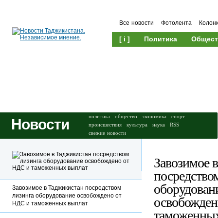
Все новости
Фотолента
Колон
[ i ]
Политика
Общест
Происшествия
Культура
политика
общество
экономика
спорт
Новости
происшествия
культура
наука
RSS
свежие новости
Завозимое 
посредство
оборудован
Завозимое в Таджикистан посредством
лизинга оборудование освобождено от
освобожден
НДС и таможенных выплат
таможенных