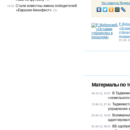
На главную Яндек
Стали известны имена победителей
13:33
«Евразия-Кинофест»
(0)
Р. Врбе
«Остав
туберку
прошло
05.06 1
Материалы по т
В Таджики
04.10.13, 16:07
«земельного»
Таджикист
13.06.13, 07:46
управления 
Всемирный
02.04.13, 10:05
адаптироват
ВБ одобрил
01.04.13, 08:55