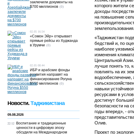
заключили документы на
которого жители с
$700 миллионов
(0)
доходы посредств
на повышение сел
производительнос
землепользования
02.05 16:54
«Сомон Эйр» открывает
«Таджикистан под
прямые рейсы из Худжанда
бедствий и, по оце
в Урумчи
(0)
наиболее уязвимой
изменения климата
Центральной Азии
лучше понять то, 
02.05 08:44
ИБР и арабские фонды
повлиять на их зе
развития направят на
водообеспечение, 
финансирование Рогуна
сельскохозяйствен
$550 миллионов
(0)
навыки устойчиво
ресурсами в услов
достигнут больше
Новости.
Таджикистана
безопасности на с
годы вперед», - от
09.08.2026
представительств
Олив.
Воспитание и традиционные
22:12
ценности в цифровую эпоху
Проект по экологи
обсудили на Международном