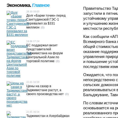
Экономика.
Главное
Правительство Та
28.10 10:03
запустили в пятниц
Долг «Барки точик» перед
устойчивому упра
Сангтудинской ГЭС-1
и улучшению жизн
перевалил за $331
миллион
(0)
местности республ
Как сообщили «АП
Всемирного банка 
14.06 17:24
ЕС поддержал визит
общей стоимостью 
представителей
оказание поддержк
Таджикистана на форум
управления приро
Центральной Азии по
торговой политике
и повышение усто
(0)
последствиям изм
Ожидается, что по
непосредственно с
22.05 10:59
сельских домохозя
Цены на сахар в
реализовываться в
Таджикистане растут, а
своего производства нет
(0)
Бальджуване, Тави
По словам источни
основывается на р
21.05 16:54
реализованного пр
Таджикистан и Азербайджан
хозяйства и управ