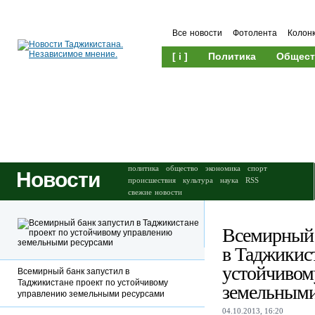
Все новости
Фотолента
Колон
[ i ]
Политика
Общест
Происшествия
Культура
политика
общество
экономика
спорт
Новости
происшествия
культура
наука
RSS
свежие новости
Всемирный 
в Таджикист
устойчивом
Всемирный банк запустил в
Таджикистане проект по устойчивому
земельными
управлению земельными ресурсами
04.10.2013, 16:20