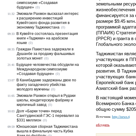
симпозиуме «Создавая
земельными ресур
будущее»
(0)
жизнеобеспечения 
Эмомали Рахмон высказал интерес
11:32
финансируется за 
к расширению инвестиций
размере $9.45 млн
Кувейтского фонда развития в
программой адапта
экономику Таджикистана
(0)
(ППАИК) Стратеги
В Кувейте состоялась презентация
09:33
(PPCR) и гранта в 
книги «Таджики» на арабском
языке
(0)
Глобального эколо
Граждан Пакистана задержали в
08:35
Таджикистан являе
Душанбе за продажу фальшивых
золотых монет
(0)
участвующих в ПП
Будущее человечества обсудили на
которой оказывают
21:41
Международном симпозиуме
развития. В Таджи
«Создавая будущее»
(0)
участвующих банк
В Канибадаме задержаны двое по
13:07
Европейский банк 
факту загадочного убийства
Азиатский банк ра
молодого мужчины
(0)
Эмомали Рахмон открыл в Рудаки
11:05
В настоящий моме
школы, кондитерскую фабрику и
Всемирного Банка 
кирпичный завод
(0)
общую сумму $205
Долг «Барки точик» перед
10:03
Сангтудинской ГЭС-1 перевалил за
Источник:
http://news.tj
$331 миллион
(0)
обсудить
Юношеская сборная Таджикистана
09:59
вышла в финальную часть Кубка
Азии по футболу
(0)