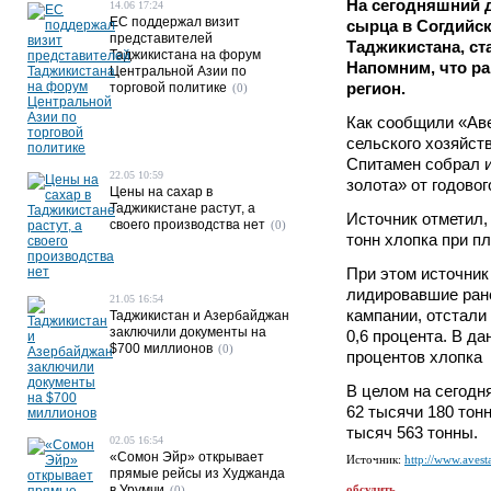
На сегодняшний д
14.06 17:24
ЕС поддержал визит
сырца в Согдийск
представителей
Таджикистана, ст
Таджикистана на форум
Напомним, что р
Центральной Азии по
регион.
торговой политике
(0)
Как сообщили «Аве
сельского хозяйст
Спитамен собрал и
22.05 10:59
золота» от годовог
Цены на сахар в
Таджикистане растут, а
Источник отметил,
своего производства нет
(0)
тонн хлопка при пл
При этом источник
лидировавшие ран
21.05 16:54
кампании, отстали
Таджикистан и Азербайджан
заключили документы на
0,6 процента. В да
$700 миллионов
(0)
процентов хлопка
В целом на сегодн
62 тысячи 180 тон
тысяч 563 тонны.
02.05 16:54
«Сомон Эйр» открывает
Источник:
http://www.avesta
прямые рейсы из Худжанда
в Урумчи
обсудить
(0)