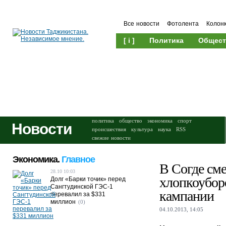
Все новости
Фотолента
Колон
[ i ]
Политика
Общест
Происшествия
Культура
политика
общество
экономика
спорт
Новости
происшествия
культура
наука
RSS
свежие новости
Экономика.
Главное
В Согде сме
28.10 10:03
хлопкоубор
Долг «Барки точик» перед
Сангтудинской ГЭС-1
кампании
перевалил за $331
миллион
(0)
04.10.2013, 14:05