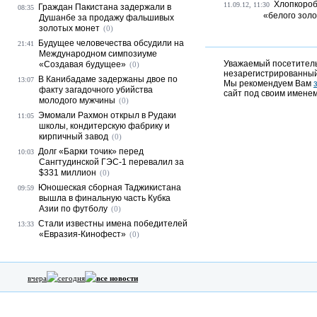
Хлопкороб
11.09.12, 11:30
Граждан Пакистана задержали в
08:35
«белого зол
Душанбе за продажу фальшивых
золотых монет
(0)
Будущее человечества обсудили на
21:41
Международном симпозиуме
Уважаемый посетитель,
«Создавая будущее»
(0)
незарегистрированный
В Канибадаме задержаны двое по
13:07
Мы рекомендуем Вам
факту загадочного убийства
сайт под своим именем
молодого мужчины
(0)
Эмомали Рахмон открыл в Рудаки
11:05
школы, кондитерскую фабрику и
кирпичный завод
(0)
Долг «Барки точик» перед
10:03
Сангтудинской ГЭС-1 перевалил за
$331 миллион
(0)
Юношеская сборная Таджикистана
09:59
вышла в финальную часть Кубка
Азии по футболу
(0)
Стали известны имена победителей
13:33
«Евразия-Кинофест»
(0)
вчера
сегодня
все новости