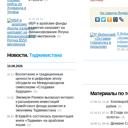
На главную Яндек
02.05 08:44
ИБР и арабские фонды
развития направят на
финансирование Рогуна
Р. Врбе
$550 миллионов
(0)
«Остав
туберку
прошло
05.06 1
Новости.
Таджикистана
10.08.2026
Воспитание и традиционные
22:12
ценности в цифровую эпоху
обсудили на Международном
симпозиуме «Создавая
будущее»
(0)
Материалы по т
Эмомали Рахмон высказал интерес
11:32
к расширению инвестиций
Хлопкороб
27.09.13, 15:28
Кувейтского фонда развития в
рубеж
(0)
экономику Таджикистана
(0)
В Согде с
12.10.12, 07:51
В Кувейте состоялась презентация
09:33
золота»
(0)
книги «Таджики» на арабском
Дехкане С
26.09.12, 09:46
языке
(0)