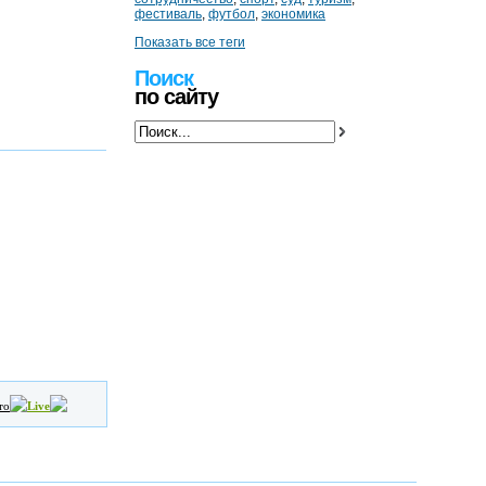
фестиваль
,
футбол
,
экономика
Показать все теги
Поиск
по сайту
то
Live