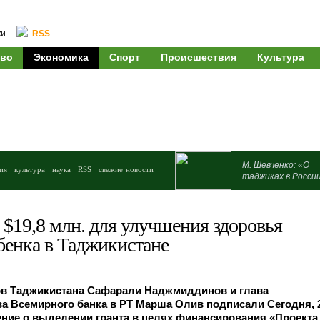
ки
RSS
во
Экономика
Спорт
Происшествия
Культура
М. Шевченко: «О
ия
культура
наука
RSS
свежие новости
таджиках в Росси
$19,8 млн. для улучшения здоровья
бенка в Таджикистане
в Таджикистана Сафарали Наджмиддинов и глава
а Всемирного банка в РТ Марша Олив подписали Сегодня, 
ние о выделении гранта в целях финансирования «Проекта