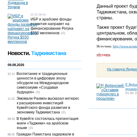
Данный проект буд
Таджикистана, охв
02.05 08:44
страны.
ИБР и арабские фонды
развития направят на
Также проект буде
финансирование Рогуна
центральном, обла
$550 миллионов
(0)
финансирования, о
Источник:
http://www.avesta
Новости.
Таджикистана
обсудить
09.08.2026
На главную Яндек
Воспитание и традиционные
22:12
ценности в цифровую эпоху
обсудили на Международном
Р. Врбе
симпозиуме «Создавая
прошло
будущее»
(0)
05.06 1
Эмомали Рахмон высказал интерес
11:32
к расширению инвестиций
Кувейтского фонда развития в
экономику Таджикистана
(0)
В Кувейте состоялась презентация
09:33
книги «Таджики» на арабском
языке
(0)
Граждан Пакистана задержали в
08:35