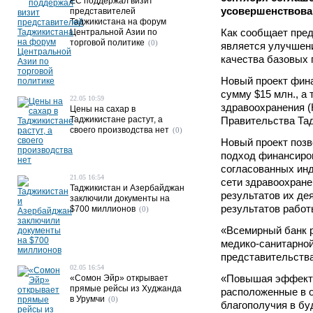
ЕС поддержал визит
усовершенствован
представителей
Таджикистана на форум
Как сообщает пред
Центральной Азии по
торговой политике
(0)
является улучшени
качества базовых 
Новый проект фин
сумму $15 млн., а
22.05 10:59
здравоохранения (H
Цены на сахар в
Таджикистане растут, а
Правительства Тад
своего производства нет
(0)
Новый проект позв
подход финансиров
согласованных инд
21.05 16:54
сети здравоохране
Таджикистан и Азербайджан
результатов их де
заключили документы на
результатов работ
$700 миллионов
(0)
«Всемирный банк р
медико-санитарной
представительства
02.05 16:54
«Повышая эффекти
«Сомон Эйр» открывает
прямые рейсы из Худжанда
расположенные в о
в Урумчи
(0)
благополучия в бу