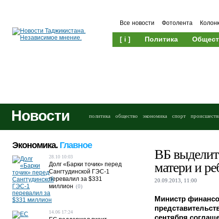
Все новости
Фотолента
Колон
[ i ]
Политика
Общест
Новости
политика
общество
экономика
спорт
происшеств
Экономика.
Главное
ВБ выделит 
28.10 10:03
матери и ре
Долг «Барки точик» перед
Сангтудинской ГЭС-1
перевалил за $331
20.09.2013, 11:00
миллион
(0)
Министр финансо
представительств
14.06 17:24
сентября соглаше