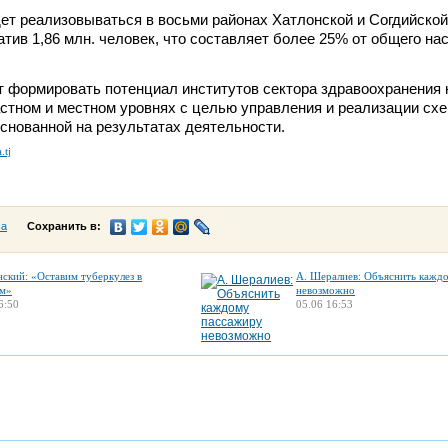
ет реализовываться в восьми районах Хатлонской и Согдийской
атив 1,86 млн. человек, что составляет более 25% от общего на
т формировать потенциал институтов сектора здравоохранения 
стном и местном уровнях с целью управления и реализации сх
снованной на результатах деятельности.
.tj
са
Сохранить в:
нский: «Оставим туберкулез в
А. Шералиев: Объяснить кажд
м»
невозможно
6:50
05.06 16:53