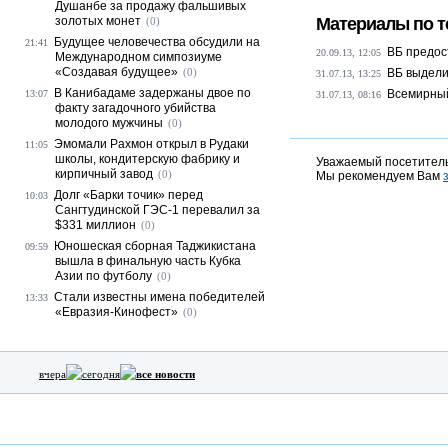
Душанбе за продажу фальшивых
золотых монет
Материалы по т
(0)
Будущее человечества обсудили на
21:41
ВБ предост
20.09.13, 12:05
Международном симпозиуме
«Создавая будущее»
(0)
ВБ выдели
31.07.13, 13:25
В Канибадаме задержаны двое по
Всемирный
13:07
31.07.13, 08:16
факту загадочного убийства
молодого мужчины
(0)
Эмомали Рахмон открыл в Рудаки
11:05
школы, кондитерскую фабрику и
Уважаемый посетитель
кирпичный завод
(0)
Мы рекомендуем Вам
Долг «Барки точик» перед
10:03
Сангтудинской ГЭС-1 перевалил за
$331 миллион
(0)
Юношеская сборная Таджикистана
09:59
вышла в финальную часть Кубка
Азии по футболу
(0)
Стали известны имена победителей
13:33
«Евразия-Кинофест»
(0)
вчера
сегодня
все новости