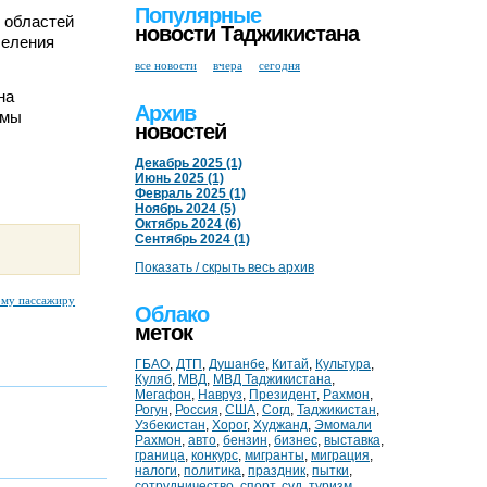
Популярные
 областей
новости Таджикистана
селения
все новости
вчера
сегодня
на
Архив
емы
новостей
Декабрь 2025 (1)
Июнь 2025 (1)
Февраль 2025 (1)
Ноябрь 2024 (5)
Октябрь 2024 (6)
Сентябрь 2024 (1)
Показать / скрыть весь архив
ому пассажиру
Облако
меток
ГБАО
,
ДТП
,
Душанбе
,
Китай
,
Культура
,
Куляб
,
МВД
,
МВД Таджикистана
,
Мегафон
,
Навруз
,
Президент
,
Рахмон
,
Рогун
,
Россия
,
США
,
Согд
,
Таджикистан
,
Узбекистан
,
Хорог
,
Худжанд
,
Эмомали
Рахмон
,
авто
,
бензин
,
бизнес
,
выставка
,
граница
,
конкурс
,
мигранты
,
миграция
,
налоги
,
политика
,
праздник
,
пытки
,
сотрудничество
,
спорт
,
суд
,
туризм
,