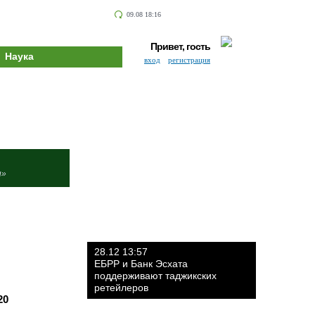
09.08 18:16
Привет, гость
Наука
вход
регистрация
и»
28.12 13:57
ЕБРР и Банк Эсхата
поддерживают таджикских
ретейлеров
20