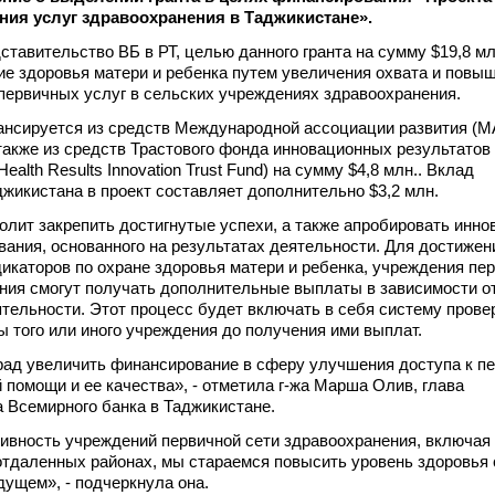
ия услуг здравоохранения в Таджикистане».
ставительство ВБ в РТ, целью данного гранта на сумму $19,8 мл
е здоровья матери и ребенка путем увеличения охвата и повы
первичных услуг в сельских учреждениях здравоохранения.
ансируется из средств Международной ассоциации развития (М
 также из средств Трастового фонда инновационных результатов
ealth Results Innovation Trust Fund) на сумму $4,8 млн.. Вклад
жикистана в проект составляет дополнительно $3,2 млн.
олит закрепить достигнутые успехи, а также апробировать инн
ания, основанного на результатах деятельности. Для достижен
икаторов по охране здоровья матери и ребенка, учреждения пе
ния смогут получать дополнительные выплаты в зависимости о
ятельности. Этот процесс будет включать в себя систему прове
ы того или иного учреждения до получения ими выплат.
ад увеличить финансирование в сферу улучшения доступа к п
 помощи и ее качества», - отметила г-жа Марша Олив, глава
 Всемирного банка в Таджикистане.
вность учреждений первичной сети здравоохранения, включая
тдаленных районах, мы стараемся повысить уровень здоровья 
дущем», - подчеркнула она.