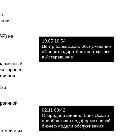
н.
шения
АР) на
19.05 16:54
Центр банковского обслуживания
«Саноатсодиротбанка» открылся
в Истаравшане
овационный
ия заранее
рвичной
т
рки
ервичной
02.11 09:42
Очередной филиал Банк Эсхата
преобразован под формат новой
бизнес-модели обслуживания
семей и их