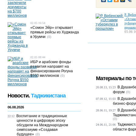
Р. Врбе
«Остав
02.05 16:54
туберку
«Сомон Эйр» открывает
прошло
05.06 1
прямые рейсы из Худжанда
в Урумчи
(0)
02.05 08:44
ИБР и арабские фонды
развития направят на
финансирование Рогуна
$550 миллионов
(0)
Материалы по т
В Душанбе
20.08.13, 15:23
форум
(0)
Новости.
Таджикистана
В Душанбе
07.09.12, 11:03
бизнес-фору
06.08.2026
В Душанбе
28.06.11, 19:27
Таджикистана
Воспитание и традиционные
22:12
(0)
ценности в цифровую эпоху
Таджикист
обсудили на Международном
24.06.11, 21:06
области фар
симпозиуме «Создавая
будущее»
(0)