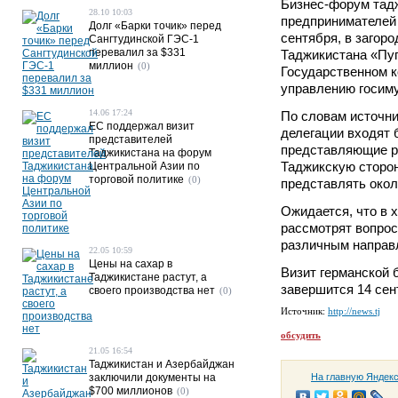
Бизнес-форум тадж
28.10 10:03
предпринимателей с
Долг «Барки точик» перед
сентября, в загор
Сангтудинской ГЭС-1
перевалил за $331
Таджикистана «Пу
миллион
(0)
Государственном к
управлению госим
14.06 17:24
По словам источни
ЕС поддержал визит
делегации входят 
представителей
представляющие р
Таджикистана на форум
Таджикскую сторон
Центральной Азии по
торговой политике
(0)
представлять окол
Ожидается, что в 
рассмотрят вопрос
различным направ
22.05 10:59
Цены на сахар в
Визит германской 
Таджикистане растут, а
завершится 14 сен
своего производства нет
(0)
Источник:
http://news.tj
обсудить
21.05 16:54
Таджикистан и Азербайджан
заключили документы на
На главную Яндек
$700 миллионов
(0)