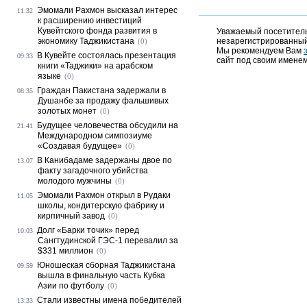
Эмомали Рахмон высказал интерес
11:32
к расширению инвестиций
Кувейтского фонда развития в
Уважаемый посетитель,
экономику Таджикистана
незарегистрированный
(0)
Мы рекомендуем Вам
В Кувейте состоялась презентация
09:33
сайт под своим именем
книги «Таджики» на арабском
языке
(0)
Граждан Пакистана задержали в
08:35
Душанбе за продажу фальшивых
золотых монет
(0)
Будущее человечества обсудили на
21:41
Международном симпозиуме
«Создавая будущее»
(0)
В Канибадаме задержаны двое по
13:07
факту загадочного убийства
молодого мужчины
(0)
Эмомали Рахмон открыл в Рудаки
11:05
школы, кондитерскую фабрику и
кирпичный завод
(0)
Долг «Барки точик» перед
10:03
Сангтудинской ГЭС-1 перевалил за
$331 миллион
(0)
Юношеская сборная Таджикистана
09:59
вышла в финальную часть Кубка
Азии по футболу
(0)
Стали известны имена победителей
13:33