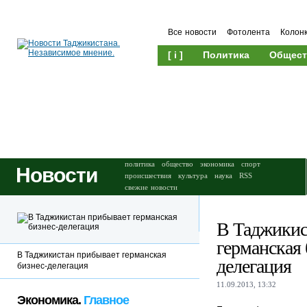
Все новости
Фотолента
Колон
[ i ]
Политика
Общест
Происшествия
Культура
политика
общество
экономика
спорт
Новости
происшествия
культура
наука
RSS
свежие новости
В Таджикис
германская 
В Таджикистан прибывает германская
делегация
бизнес-делегация
11.09.2013, 13:32
Экономика.
Главное