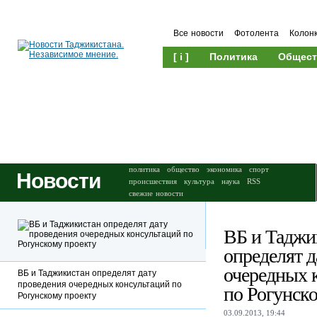
Все новости
Фотолента
Колон
[ i ]
Политика
Общест
Происшествия
Культура
политика
общество
экономика
спорт
Новости
происшествия
культура
наука
RSS
свежие новости
ВБ и Таджи
определят д
очередных 
ВБ и Таджикистан определят дату
проведения очередных консультаций по
по Рогунск
Рогунскому проекту
03.09.2013, 19:44