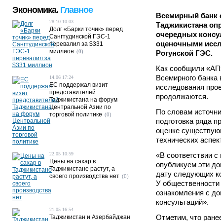
Экономика.
Главное
Всемирный банк 
28.10 10:03
Таджикистана оп
Долг «Барки точик» перед
очередных консу
Сангтудинской ГЭС-1
оценочными иссл
перевалил за $331
миллион
(0)
Рогунской ГЭС.
Как сообщили «АП
Всемирного банка
14.06 17:24
ЕС поддержал визит
исследования прое
представителей
продолжаются.
Таджикистана на форум
Центральной Азии по
По словам источни
торговой политике
(0)
подготовка ряда п
оценке существую
технических аспек
22.05 10:59
«В соответствии с
Цены на сахар в
опубликуем эти до
Таджикистане растут, а
дату следующих ко
своего производства нет
(0)
У общественности 
ознакомления с до
консультаций».
21.05 16:54
Отметим, что ране
Таджикистан и Азербайджан