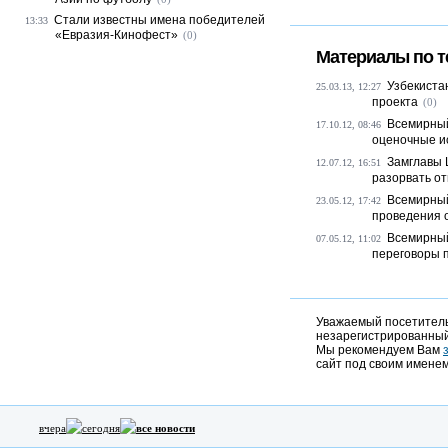
Стали известны имена победителей
13:33
«Евразия-Кинофест»
(0)
Материалы по т
Узбекиста
25.03.13, 12:27
проекта
(0)
Всемирный
17.10.12, 08:46
оценочные ис
Замглавы 
12.07.12, 16:51
разорвать от
Всемирный
23.05.12, 17:42
проведения о
Всемирный
07.05.12, 11:02
переговоры п
Уважаемый посетитель,
незарегистрированный
Мы рекомендуем Вам
сайт под своим именем
вчера
сегодня
все новости