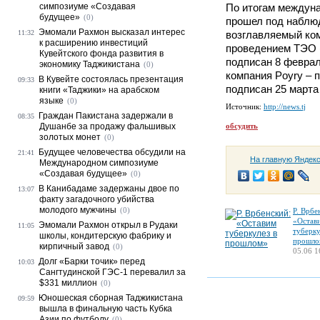
симпозиуме «Создавая
По итогам междуна
будущее»
(0)
прошел под наблю
Эмомали Рахмон высказал интерес
11:32
возглавляемый комп
к расширению инвестиций
проведением ТЭО 
Кувейтского фонда развития в
подписан 8 феврал
экономику Таджикистана
(0)
компания Poyry – 
В Кувейте состоялась презентация
09:33
подписан 25 марта 
книги «Таджики» на арабском
языке
(0)
Источник:
http://news.tj
Граждан Пакистана задержали в
08:35
Душанбе за продажу фальшивых
обсудить
золотых монет
(0)
Будущее человечества обсудили на
21:41
На главную Яндек
Международном симпозиуме
«Создавая будущее»
(0)
В Канибадаме задержаны двое по
13:07
факту загадочного убийства
молодого мужчины
(0)
Р. Врбе
«Остав
Эмомали Рахмон открыл в Рудаки
11:05
туберку
школы, кондитерскую фабрику и
прошло
кирпичный завод
(0)
05.06 1
Долг «Барки точик» перед
10:03
Сангтудинской ГЭС-1 перевалил за
$331 миллион
(0)
Юношеская сборная Таджикистана
09:59
вышла в финальную часть Кубка
Азии по футболу
(0)