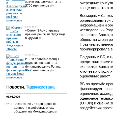
заключили документы на
очередные консуль
$700 миллионов
(0)
конце лета этого г
Всемирным банком 
организованы три 
информацией и об
02.05 16:54
исследований Рогу
«Сомон Эйр» открывает
прямые рейсы из Худжанда
экспертов Банка, 
в Урумчи
(0)
общества стран ре
Правительственна
проигнорировала в
02.05 08:44
По данным ВБ, в ц
ИБР и арабские фонды
представителями с
развития направят на
экспертов Банка п
финансирование Рогуна
$550 миллионов
(0)
ключевых стадиях
оценочных работ.
ВБ по просьбе пра
Новости.
Таджикистана
финансирует пров
оценочных исследо
06.08.2026
оценочное техник
(ОТЭИ) и оценка э
Воспитание и традиционные
22:12
воздействия проек
ценности в цифровую эпоху
обсудили на Международном