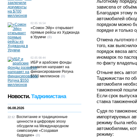
льготному порядку
зависела от объём
Благодаря этому п
автомобилей обхо
02.05 16:54
порядком можно б
«Сомон Эйр» открывает
порядке и только о
прямые рейсы из Худжанда
в Урумчи
(0)
Отмена льготного 
того, как выяснило
порядок ввоза авт
иномарок по паспо
02.05 08:44
ИБР и арабские фонды
по факту владельц
развития направят на
финансирование Рогуна
Отныне весь автот
$550 миллионов
(0)
Таджикистан по об
автомобиля необх
таможенной пошлин
Если срок выпуска
Новости.
Таджикистана
ставка таможенно
06.08.2026
Судя по таможенно
импортируемых ав
Воспитание и традиционные
22:12
ценности в цифровую эпоху
режиму была небо
обсудили на Международном
автомобилями, ко
симпозиуме «Создавая
режиму:
будущее»
(0)