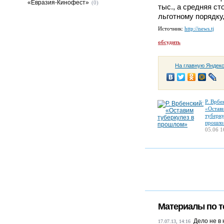
«Евразия-Кинофест»
(0)
тыс., а средняя ст
льготному порядку,
Источник:
http://news.tj
обсудить
На главную Яндек
Р. Врбе
«Остав
туберку
прошло
05.06 1
Материалы по т
Дело не в
17.07.13, 14:16