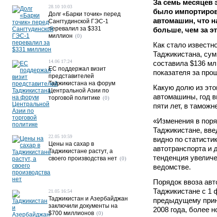
За семь месяцев 
28.10 10:03
было импортиров
Долг «Барки точик» перед
автомашин, что н
Сангтудинской ГЭС-1
перевалил за $331
больше, чем за эт
миллион
(0)
Как стало известн
Таджикистана, сум
14.06 17:24
составила $136 млн
ЕС поддержал визит
показателя за про
представителей
Таджикистана на форум
Какую долю из это
Центральной Азии по
автомашины, год 
торговой политике
(0)
пяти лет, в таможн
«Изменения в поря
Таджикистане, введ
22.05 10:59
видно по статистик
Цены на сахар в
автотранспорта и 
Таджикистане растут, а
тенденция увеличен
своего производства нет
(0)
ведомстве.
Порядок ввоза авт
Таджикистане с 1 
21.05 16:54
Таджикистан и Азербайджан
предыдущему прин
заключили документы на
2008 года, более 
$700 миллионов
(0)