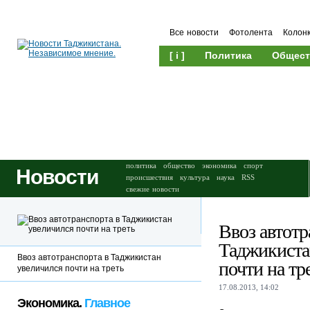
Все новости
Фотолента
Колон
[ i ]
Политика
Общест
Происшествия
Культура
политика
общество
экономика
спорт
Новости
происшествия
культура
наука
RSS
свежие новости
Ввоз автотр
Таджикиста
Ввоз автотранспорта в Таджикистан
почти на тр
увеличился почти на треть
17.08.2013, 14:02
Экономика.
Главное