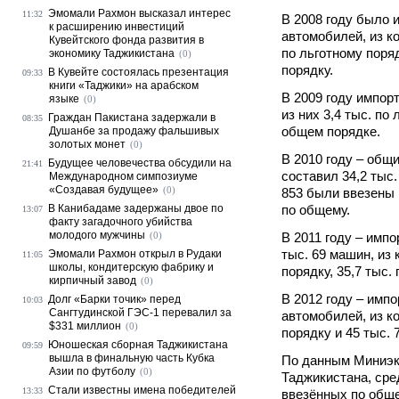
Эмомали Рахмон высказал интерес
11:32
В 2008 году было 
к расширению инвестиций
автомобилей, из к
Кувейтского фонда развития в
по льготному поряд
экономику Таджикистана
(0)
порядку.
В Кувейте состоялась презентация
09:33
книги «Таджики» на арабском
В 2009 году импорт
языке
(0)
из них 3,4 тыс. по 
Граждан Пакистана задержали в
08:35
общем порядке.
Душанбе за продажу фальшивых
золотых монет
(0)
В 2010 году – общ
Будущее человечества обсудили на
21:41
составил 34,2 тыс.
Международном симпозиуме
«Создавая будущее»
(0)
853 были ввезены п
В Канибадаме задержаны двое по
по общему.
13:07
факту загадочного убийства
молодого мужчины
(0)
В 2011 году – имп
тыс. 69 машин, из 
Эмомали Рахмон открыл в Рудаки
11:05
школы, кондитерскую фабрику и
порядку, 35,7 тыс.
кирпичный завод
(0)
В 2012 году – импо
Долг «Барки точик» перед
10:03
Сангтудинской ГЭС-1 перевалил за
автомобилей, из ко
$331 миллион
(0)
порядку и 45 тыс. 
Юношеская сборная Таджикистана
09:59
вышла в финальную часть Кубка
По данным Миниэк
Азии по футболу
(0)
Таджикистана, сре
Стали известны имена победителей
13:33
ввезённых по общ