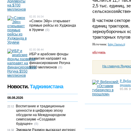
числится 11,7 тыся
2,5 тыс. единиц, 
сельскохозяйствен
02.05 16:54
В частном секторе
«Сомон Эйр» открывает
прямые рейсы из Худжанда
единиц тракторов,
в Урумчи
(0)
зерноуборочных ко
тракторных плугов
Источник:
http://news.tj
02.05 08:44
обсудить
ИБР и арабские фонды
развития направят на
финансирование Рогуна
На главную Яндек
$550 миллионов
(0)
Р. Врбе
прошло
Новости.
Таджикистана
05.06 1
08.08.2026
Воспитание и традиционные
22:12
ценности в цифровую эпоху
обсудили на Международном
симпозиуме «Создавая
будущее»
(0)
Эмомали Рахмон высказал интерес
11:32