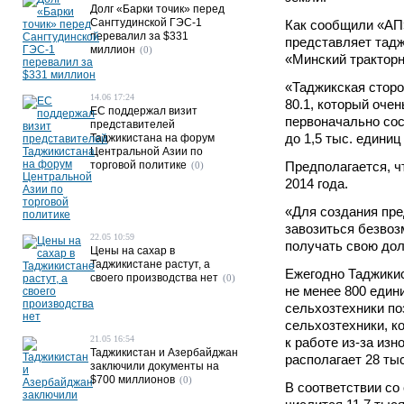
Долг «Барки точик» перед
Сангтудинской ГЭС-1
Как сообщили «АП»
перевалил за $331
представляет тад
миллион
(0)
«Минский тракторн
«Таджикская сторо
14.06 17:24
80.1, который оче
ЕС поддержал визит
первоначально сос
представителей
до 1,5 тыс. единиц
Таджикистана на форум
Центральной Азии по
торговой политике
Предполагается, чт
(0)
2014 года.
«Для создания пре
завозиться безвоз
22.05 10:59
получать свою дол
Цены на сахар в
Таджикистане растут, а
Ежегодно Таджикис
своего производства нет
(0)
не менее 800 един
сельхозтехники по
сельхозтехники, к
21.05 16:54
к работе из-за из
Таджикистан и Азербайджан
располагает 28 ты
заключили документы на
$700 миллионов
(0)
В соответствии со