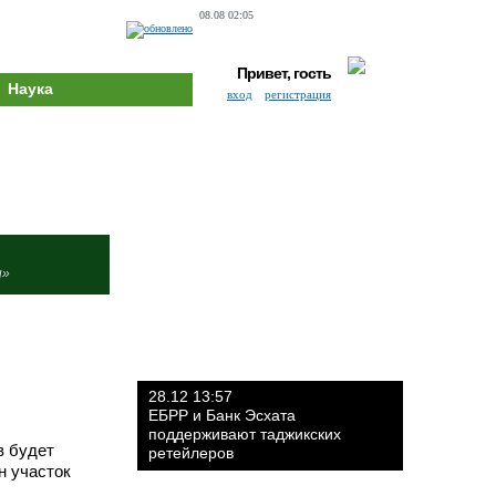
08.08 02:05
Привет, гость
Наука
вход
регистрация
и»
28.12 13:57
ЕБРР и Банк Эсхата
поддерживают таджикских
в будет
ретейлеров
н участок