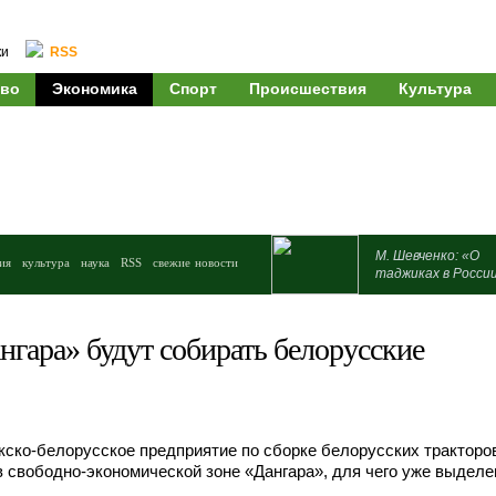
ки
RSS
во
Экономика
Спорт
Происшествия
Культура
М. Шевченко: «О
ия
культура
наука
RSS
свежие новости
таджиках в Росси
гара» будут собирать белорусские
ско-белорусское предприятие по сборке белорусских тракторо
 свободно-экономической зоне «Дангара», для чего уже выделе