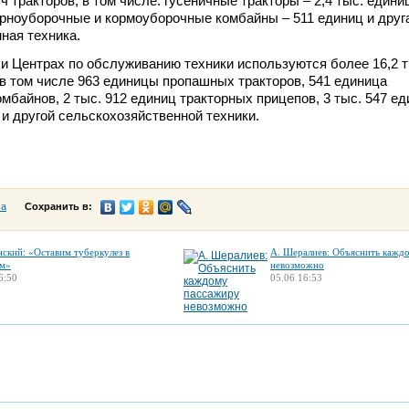
ч тракторов, в том числе: гусеничные тракторы – 2,4 тыс. едини
зерноуборочные и кормоуборочные комбайны – 511 единиц и друг
ная техника.
 и Центрах по обслуживанию техники используются более 16,2 т
 в том числе 963 единицы пропашных тракторов, 541 единица
мбайнов, 2 тыс. 912 единиц тракторных прицепов, 3 тыс. 547 е
 и другой сельскохозяйственной техники.
са
Сохранить в:
нский: «Оставим туберкулез в
А. Шералиев: Объяснить кажд
м»
невозможно
6:50
05.06 16:53