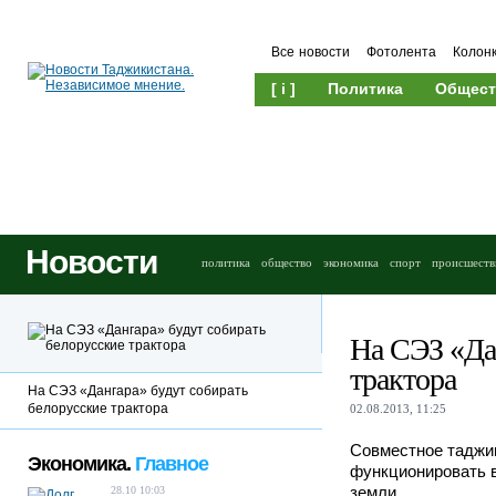
Все новости
Фотолента
Колон
[ i ]
Политика
Общест
Новости
политика
общество
экономика
спорт
происшеств
На СЭЗ «Дан
трактора
На СЭЗ «Дангара» будут собирать
белорусские трактора
02.08.2013, 11:25
Совместное таджик
Экономика.
Главное
функционировать в
земли.
28.10 10:03