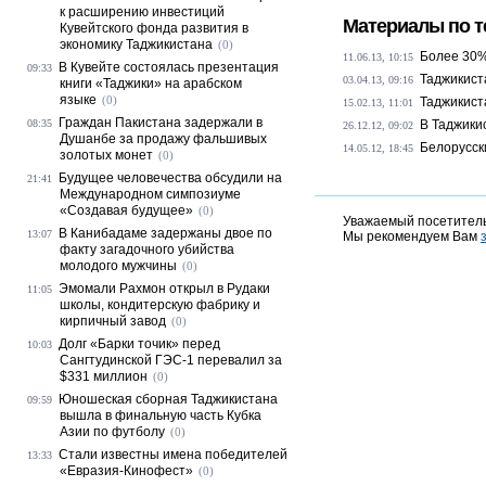
к расширению инвестиций
Материалы по т
Кувейтского фонда развития в
экономику Таджикистана
(0)
Более 30%
11.06.13, 10:15
В Кувейте состоялась презентация
09:33
Таджикист
03.04.13, 09:16
книги «Таджики» на арабском
языке
(0)
Таджикист
15.02.13, 11:01
Граждан Пакистана задержали в
08:35
В Таджики
26.12.12, 09:02
Душанбе за продажу фальшивых
Белорусск
14.05.12, 18:45
золотых монет
(0)
Будущее человечества обсудили на
21:41
Международном симпозиуме
«Создавая будущее»
(0)
Уважаемый посетитель
В Канибадаме задержаны двое по
13:07
Мы рекомендуем Вам
факту загадочного убийства
молодого мужчины
(0)
Эмомали Рахмон открыл в Рудаки
11:05
школы, кондитерскую фабрику и
кирпичный завод
(0)
Долг «Барки точик» перед
10:03
Сангтудинской ГЭС-1 перевалил за
$331 миллион
(0)
Юношеская сборная Таджикистана
09:59
вышла в финальную часть Кубка
Азии по футболу
(0)
Стали известны имена победителей
13:33
«Евразия-Кинофест»
(0)