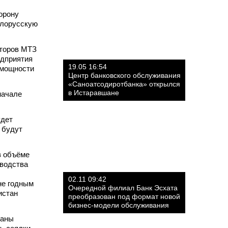
орону
елорусскую
кторов МТЗ
едприятия
19.05 16:54
 мощности
Центр банковского обслуживания
«Саноатсодиротбанка» открылся
в Истаравшане
начале
удет
 будут
в объёме
зводства
02.11 09:42
не годным
Очередной филиал Банк Эсхата
истан
преобразован под формат новой
бизнес-модели обслуживания
раны