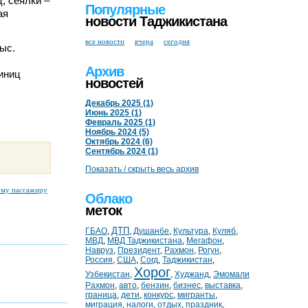
ц, сеялки –
Популярные
ая
новости Таджикистана
все новости
вчера
сегодня
ыс.
Архив
диниц
новостей
Декабрь 2025 (1)
Июнь 2025 (1)
Февраль 2025 (1)
Ноябрь 2024 (5)
Октябрь 2024 (6)
Сентябрь 2024 (1)
Показать / скрыть весь архив
ому пассажиру
Облако
меток
ДТП
ГБАО
,
,
Душанбе
,
Культура
,
Куляб
,
МВД
,
МВД Таджикистана
,
Мегафон
,
Навруз
,
Президент
,
Рахмон
,
Рогун
,
Россия
,
США
,
Согд
,
Таджикистан
,
Хорог
Узбекистан
,
,
Худжанд
,
Эмомали
Рахмон
,
авто
,
бензин
,
бизнес
,
выставка
,
граница
,
дети
,
конкурс
,
мигранты
,
миграция
,
налоги
,
отдых
,
праздник
,