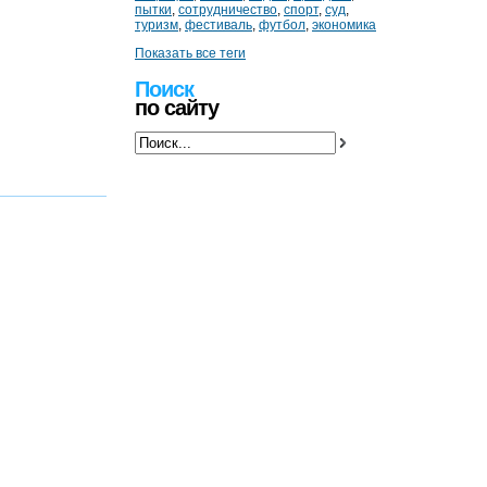
пытки
,
сотрудничество
,
спорт
,
суд
,
туризм
,
фестиваль
,
футбол
,
экономика
Показать все теги
Поиск
по сайту