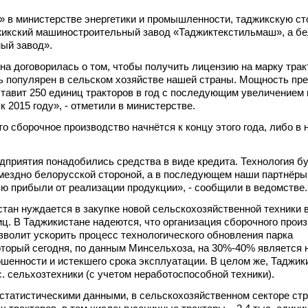
 в министерстве энергетики и промышленности, таджикскую ст
жикский машиностроительный завод «Таджиктекстильмаш», а б
ый завод».
на договорилась о том, чтобы получить лицензию на марку тра
нь популярен в сельском хозяйстве нашей страны. Мощность пр
тавит 250 единиц тракторов в год с последующим увеличением
 к 2015 году», - отметили в министерстве.
о сборочное производство начнётся к концу этого года, либо в 
дприятия понадобились средства в виде кредита. Технология б
мездно белорусской стороной, а в последующем наши партнёры
ю прибыли от реализации продукции», - сообщили в ведомстве.
тан нуждается в закупке новой сельскохозяйственной техники 
иц. В Таджикистане надеются, что организация сборочного прои
зволит ускорить процесс технологического обновления парка
оторый сегодня, по данным Минсельхоза, на 30%-40% является 
ношенности и истекшего срока эксплуатации. В целом же, Таджик
с. сельхозтехники (с учетом неработоспособной техники).
 статистическими данными, в сельскохозяйственном секторе ст