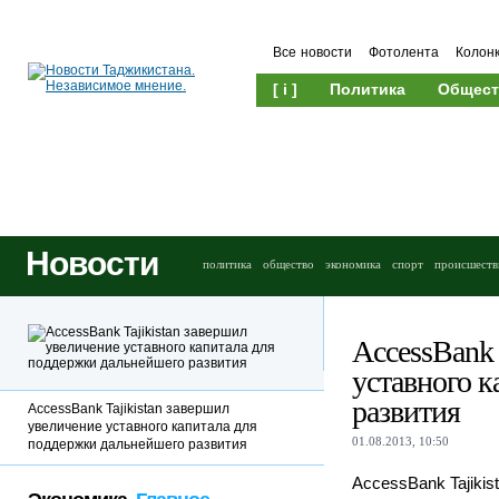
Все новости
Фотолента
Колон
[ i ]
Политика
Общест
Новости
политика
общество
экономика
спорт
происшеств
AccessBank 
уставного 
развития
AccessBank Tajikistan завершил
увеличение уставного капитала для
01.08.2013, 10:50
поддержки дальнейшего развития
AccessBank Tajiki