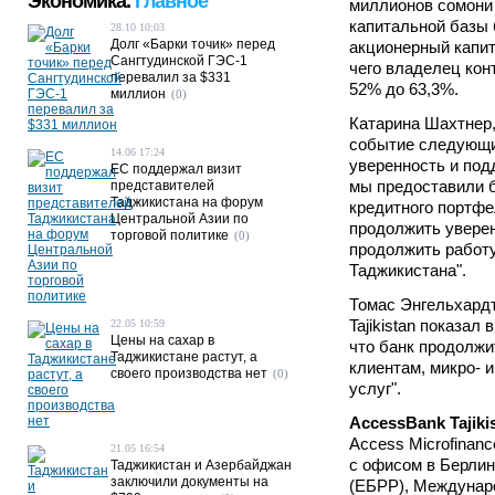
Экономика.
Главное
миллионов сомони 
капитальной базы 
28.10 10:03
Долг «Барки точик» перед
акционерный капит
Сангтудинской ГЭС-1
чего владелец кон
перевалил за $331
52% до 63,3%.
миллион
(0)
Катарина Шахтнер,
событие следующим
14.06 17:24
уверенность и под
ЕС поддержал визит
мы предоставили б
представителей
Таджикистана на форум
кредитного портфе
Центральной Азии по
продолжить уверен
торговой политике
(0)
продолжить работу
Таджикистана".
Томас Энгельхардт
Tajikistan показа
22.05 10:59
Цены на сахар в
что банк продолжи
Таджикистане растут, а
клиентам, микро-
своего производства нет
(0)
услуг".
AccessBank Tajiki
Access Microfinan
21.05 16:54
с офисом в Берлин
Таджикистан и Азербайджан
заключили документы на
(ЕБРР), Междунаро