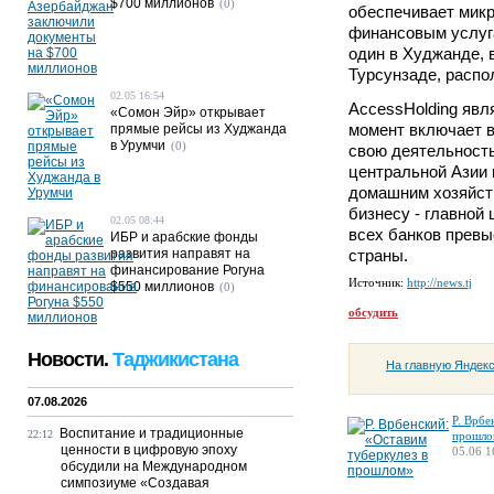
$700 миллионов
(0)
обеспечивает микр
финансовым услуг
один в Худжанде, 
Турсунзаде, распо
02.05 16:54
AccessHolding явл
«Сомон Эйр» открывает
момент включает 
прямые рейсы из Худжанда
в Урумчи
(0)
свою деятельность
центральной Азии 
домашним хозяйств
бизнесу - главной
02.05 08:44
всех банков превы
ИБР и арабские фонды
развития направят на
страны.
финансирование Рогуна
Источник:
http://news.tj
$550 миллионов
(0)
обсудить
Новости.
Таджикистана
На главную Яндек
07.08.2026
Р. Врбе
Воспитание и традиционные
22:12
прошло
ценности в цифровую эпоху
05.06 1
обсудили на Международном
симпозиуме «Создавая