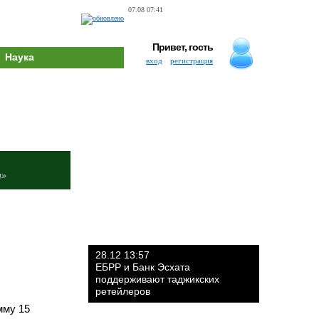
07.08 07:41
Привет, гость
Наука
вход
регистрация
и»
28.12 13:57
ЕБРР и Банк Эсхата
поддерживают таджикских
ретейлеров
мму 15