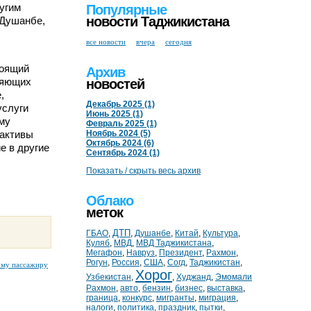
угим
Популярные
новости Таджикистана
 Душанбе,
все новости
вчера
сегодня
тоящий
Архив
ляющих
новостей
,
Декабрь 2025 (1)
услуги
Июнь 2025 (1)
му
Февраль 2025 (1)
 активы
Ноябрь 2024 (5)
Октябрь 2024 (6)
е в другие
Сентябрь 2024 (1)
Показать / скрыть весь архив
Облако
меток
ДТП
ГБАО
,
,
Душанбе
,
Китай
,
Культура
,
Куляб
,
МВД
,
МВД Таджикистана
,
Мегафон
,
Навруз
,
Президент
,
Рахмон
,
Рогун
,
Россия
,
США
,
Согд
,
Таджикистан
,
ому пассажиру
Хорог
Узбекистан
,
,
Худжанд
,
Эмомали
Рахмон
,
авто
,
бензин
,
бизнес
,
выставка
,
граница
,
конкурс
,
мигранты
,
миграция
,
налоги
,
политика
,
праздник
,
пытки
,