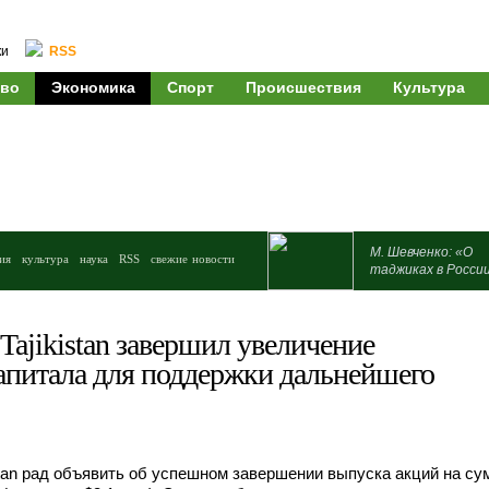
ки
RSS
во
Экономика
Спорт
Происшествия
Культура
М. Шевченко: «О
ия
культура
наука
RSS
свежие новости
таджиках в Росси
Tajikistan завершил увеличение
капитала для поддержки дальнейшего
stan рад объявить об успешном завершении выпуска акций на су