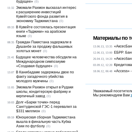
будущее»
(0)
Эмомали Рахмон высказал интерес
11:32
к расширению инвестиций
Кувейтского фонда развития в
экономику Таджикистана
(0)
В Кувейте состоялась презентация
09:33
книги «Таджики» на арабском
языке
(0)
Материалы по т
Граждан Пакистана задержали в
08:35
«АксесБанк
Душанбе за продажу фальшивых
13.06.13, 13:35
золотых монет
(0)
ЕБРР: Бан
12.06.13, 13:00
Будущее человечества обсудили на
21:41
«Аксесбан
26.04.13, 14:20
Международном симпозиуме
Кредитова
03.09.12, 12:20
«Создавая будущее»
(0)
«Access» -
18.06.12, 06:48
В Канибадаме задержаны двое по
13:07
факту загадочного убийства
молодого мужчины
(0)
Эмомали Рахмон открыл в Рудаки
11:05
Уважаемый посетитель
школы, кондитерскую фабрику и
Мы рекомендуем Вам
кирпичный завод
(0)
Долг «Барки точик» перед
10:03
Сангтудинской ГЭС-1 перевалил за
$331 миллион
(0)
Юношеская сборная Таджикистана
09:59
вышла в финальную часть Кубка
Азии по футболу
(0)