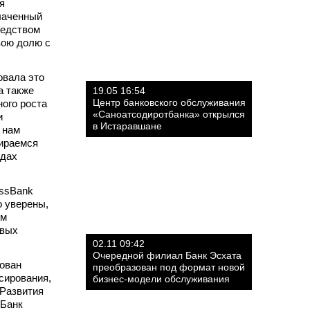
я
плаченный
редством
вою долю с
овала это
а также
19.05 16:54
Центр банковского обслуживания
ного роста
«Саноатсодиротбанка» открылся
и
в Истаравшане
 нам
бираемся
одах
essBank
о уверены,
ым
овых
02.11 09:42
Очередной филиал Банк Эсхата
нован
преобразован под формат новой
сирования,
бизнес-модели обслуживания
 Развития
 Банк