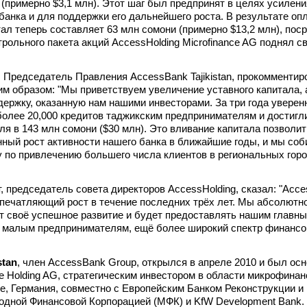
(примерно $3,1 млн). Этот шаг был предпринят в целях усилени
банка и для поддержки его дальнейшего роста. В результате о
ал теперь составляет 63 млн сомони (примерно $13,2 млн), пос
трольного пакета акций AccessHolding Microfinance AG поднял с
 Председатель Правления AccessBank Tajikistan, прокомментир
 образом: "Мы приветствуем увеличение уставного капитала, 
держку, оказанную нам нашими инвесторами. За три года уверен
олее 20,000 кредитов таджикским предпринимателям и достигл
ля в 143 млн сомони ($30 млн). Это вливание капитала позволит
ный рост активности нашего банка в ближайшие годы, и мы со
 по привлечению большего числа клиентов в региональных гор
, председатель совета директоров AccessHolding, сказал: "Acc
л впечатляющий рост в течение последних трёх лет. Мы абсолютн
т своё успешное развитие и будет предоставлять нашим главн
 и малым предпринимателям, ещё более широкий спектр финанс
stan
, член AccessBank Group, открылся в апрелe 2010 и был ос
ce Holding AG, стратегическим инвестором в области микрофинан
е, Германия, совместно с Европейским Банком Реконструкции и
дной Финансовой Корпорацией (МФК) и KfW Development Bank.