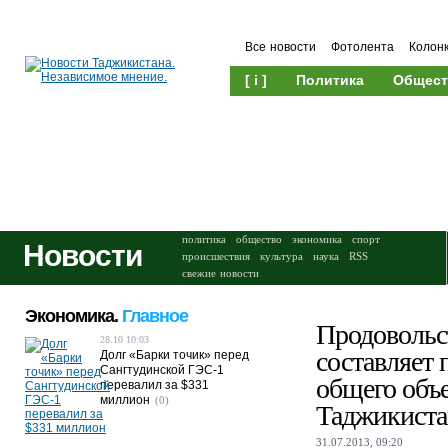
Все новости
Фотолента
Колон
[ i ]
Политика
Общест
Происшествия
Культура
политика
общество
экономика
спорт
Новости
происшествия
культура
наука
RSS
свежие новости
Экономика.
Главное
Продовольс
28.10 10:03
составляет 
Долг «Барки точик» перед
Сангтудинской ГЭС-1
общего объ
перевалил за $331
миллион
(0)
Таджикиста
31.07.2013, 09:20