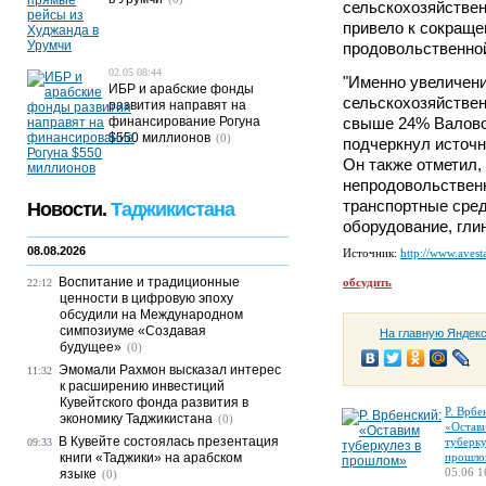
сельскохозяйствен
привело к сокраще
продовольственно
02.05 08:44
"Именно увеличен
ИБР и арабские фонды
сельскохозяйствен
развития направят на
финансирование Рогуна
свыше 24% Валовог
$550 миллионов
(0)
подчеркнул источн
Он также отметил,
непродовольствен
транспортные сред
Новости.
Таджикистана
оборудование, гли
08.08.2026
Источник:
http://www.avesta
Воспитание и традиционные
обсудить
22:12
ценности в цифровую эпоху
обсудили на Международном
симпозиуме «Создавая
На главную Яндек
будущее»
(0)
Эмомали Рахмон высказал интерес
11:32
к расширению инвестиций
Кувейтского фонда развития в
Р. Врбе
экономику Таджикистана
(0)
«Остав
В Кувейте состоялась презентация
туберку
09:33
книги «Таджики» на арабском
прошло
05.06 1
языке
(0)