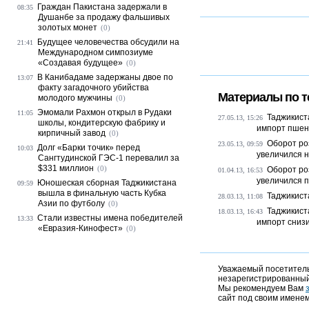
Граждан Пакистана задержали в
08:35
Душанбе за продажу фальшивых
золотых монет
(0)
Будущее человечества обсудили на
21:41
Международном симпозиуме
«Создавая будущее»
(0)
В Канибадаме задержаны двое по
13:07
факту загадочного убийства
Материалы по т
молодого мужчины
(0)
Эмомали Рахмон открыл в Рудаки
11:05
Таджикист
27.05.13, 15:26
школы, кондитерскую фабрику и
импорт пше
кирпичный завод
(0)
Оборот ро
23.05.13, 09:59
Долг «Барки точик» перед
10:03
увеличился 
Сангтудинской ГЭС-1 перевалил за
$331 миллион
(0)
Оборот ро
01.04.13, 16:53
увеличился 
Юношеская сборная Таджикистана
09:59
вышла в финальную часть Кубка
Таджикист
28.03.13, 11:08
Азии по футболу
(0)
Таджикиста
18.03.13, 16:43
Стали известны имена победителей
13:33
импорт сниз
«Евразия-Кинофест»
(0)
Уважаемый посетитель,
незарегистрированный
Мы рекомендуем Вам
сайт под своим именем