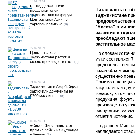
14.06 17:24
ЕС поддержал визит
Пятая часть от о
представителей
Таджикистане пр
Таджикистана на форум
Центральной Азии по
продовольственн
торговой политике
(0)
"Авеста” в минис
развития и торгов
преобладают пшен
растительное мас
22.05 10:59
Цены на сахар в
По словам источни
Таджикистане растут, а
муки составляет 7
своего производства нет
(0)
продовольственных
назад объем импо
существенно прев
Помимо пшеницы и
21.05 16:54
Таджикистан и Азербайджан
закупались и друг
заключили документы на
товаров, в том чи
$700 миллионов
(0)
продукция, фрукты
производства указ
республики, их им
отметил источник.
02.05 16:54
По данным Минэко
«Сомон Эйр» открывает
прямые рейсы из Худжанда
наблюдается стаб
в Урумчи
(0)