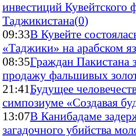
инвестиций Кувейтского ф
Таджикистана
(0)
09:33
В Кувейте состоялас
«Таджики» на арабском я
08:35
Граждан Пакистана 
продажу фальшивых золо
21:41
Будущее человечест
симпозиуме «Создавая бу
13:07
В Канибадаме задер
загадочного убийства мо