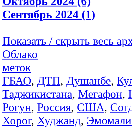
Октябрь 2024 (6)
Сентябрь 2024 (1)
Показать / скрыть весь ар
Облако
меток
ГБАО
,
ДТП
,
Душанбе
,
Ку
Таджикистана
,
Мегафон
,
Рогун
,
Россия
,
США
,
Сог
Хорог
,
Худжанд
,
Эмомали