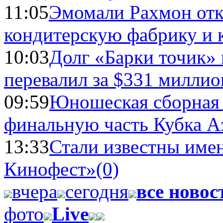
11:05
Эмомали Рахмон отк
кондитерскую фабрику и 
10:03
Долг «Барки точик»
перевалил за $331 миллио
09:59
Юношеская сборная
финальную часть Кубка А
13:33
Стали известны имен
Кинофест»
(0)
вчера
сегодня
все новос
фото
Live