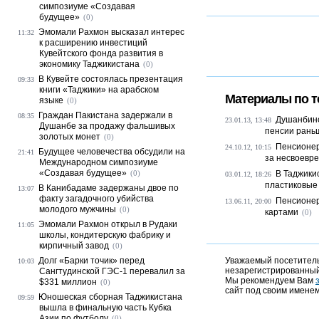
симпозиуме «Создавая
будущее»
(0)
Эмомали Рахмон высказал интерес
11:32
к расширению инвестиций
Кувейтского фонда развития в
экономику Таджикистана
(0)
В Кувейте состоялась презентация
09:33
книги «Таджики» на арабском
Материалы по т
языке
(0)
Граждан Пакистана задержали в
08:35
Душанбинс
23.01.13, 13:48
Душанбе за продажу фальшивых
пенсии рань
золотых монет
(0)
Пенсионер
24.10.12, 10:15
Будущее человечества обсудили на
21:41
за несвоевре
Международном симпозиуме
«Создавая будущее»
(0)
В Таджики
03.01.12, 18:26
пластиковые
В Канибадаме задержаны двое по
13:07
факту загадочного убийства
Пенсионер
13.06.11, 20:00
молодого мужчины
(0)
картами
(0)
Эмомали Рахмон открыл в Рудаки
11:05
школы, кондитерскую фабрику и
кирпичный завод
(0)
Долг «Барки точик» перед
Уважаемый посетитель,
10:03
незарегистрированный
Сангтудинской ГЭС-1 перевалил за
Мы рекомендуем Вам
$331 миллион
(0)
сайт под своим именем
Юношеская сборная Таджикистана
09:59
вышла в финальную часть Кубка
Азии по футболу
(0)