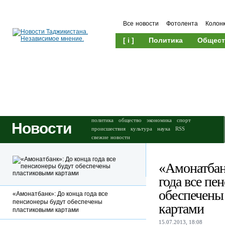
Все новости
Фотолента
Колон
[ i ]
Политика
Общест
Происшествия
Культура
политика
общество
экономика
спорт
Новости
происшествия
культура
наука
RSS
свежие новости
«Амонатбан
года все пе
обеспечены
«Амонатбанк»: До конца года все
пенсионеры будут обеспечены
картами
пластиковыми картами
15.07.2013, 18:08