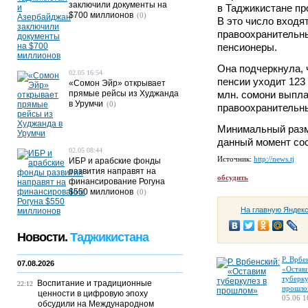
заключили документы на
в Таджикистане пр
$700 миллионов
(0)
В это число входя
правоохранительны
пенсионеры.
Она подчеркнула, 
02.05 16:54
пенсии уходит 123 
«Сомон Эйр» открывает
прямые рейсы из Худжанда
млн. сомони выпл
в Урумчи
(0)
правоохранительны
Минимальный разм
данный момент сос
02.05 08:44
Источник:
http://news.tj
ИБР и арабские фонды
развития направят на
обсудить
финансирование Рогуна
$550 миллионов
(0)
На главную Яндек
Новости.
Таджикистана
Р. Врбе
07.08.2026
«Остав
туберку
Воспитание и традиционные
22:12
прошло
ценности в цифровую эпоху
05.06 1
обсудили на Международном