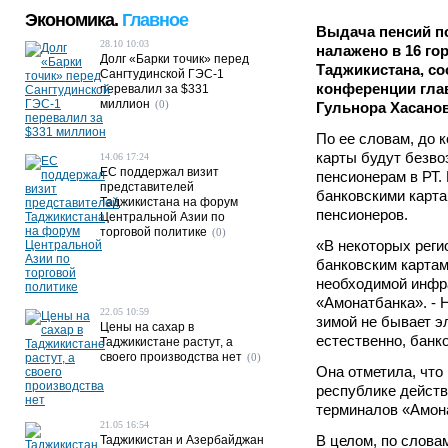
Экономика.
Главное
Выдача пенсий п
28.10 10:03
налажено в 16 го
Долг «Барки точик» перед
Таджикистана, со
Сангтудинской ГЭС-1
конференции гла
перевалил за $331
миллион
(0)
Гульнора Хасанов
По ее словам, до 
карты будут безв
14.06 17:24
ЕС поддержал визит
пенсионерам в РТ.
представителей
банковскими карта
Таджикистана на форум
пенсионеров.
Центральной Азии по
торговой политике
(0)
«В некоторых реги
банковским картам
необходимой инфра
«Амонатбанка». - 
22.05 10:59
зимой не бывает эл
Цены на сахар в
естественно, банк
Таджикистане растут, а
своего производства нет
(0)
Она отметила, что
республике действ
терминалов «Амон
21.05 16:54
В целом, по слова
Таджикистан и Азербайджан