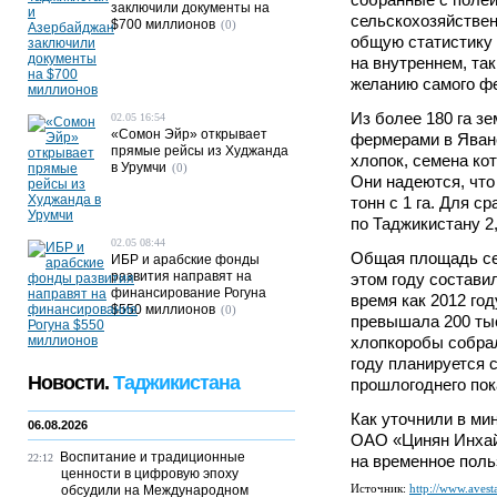
заключили документы на
сельскохозяйствен
$700 миллионов
(0)
общую статистику 
на внутреннем, так
желанию самого фе
Из более 180 га з
02.05 16:54
«Сомон Эйр» открывает
фермерами в Яване
прямые рейсы из Худжанда
хлопок, семена ко
в Урумчи
(0)
Они надеются, что
тонн с 1 га. Для с
по Таджикистану 2,
02.05 08:44
Общая площадь се
ИБР и арабские фонды
развития направят на
этом году составил
финансирование Рогуна
время как 2012 го
$550 миллионов
(0)
превышала 200 тыс
хлопкоробы собрал
году планируется 
Новости.
Таджикистана
прошлогоднего пок
Как уточнили в ми
06.08.2026
ОАО «Цинян Инхай
Воспитание и традиционные
22:12
на временное польз
ценности в цифровую эпоху
Источник:
http://www.avesta
обсудили на Международном