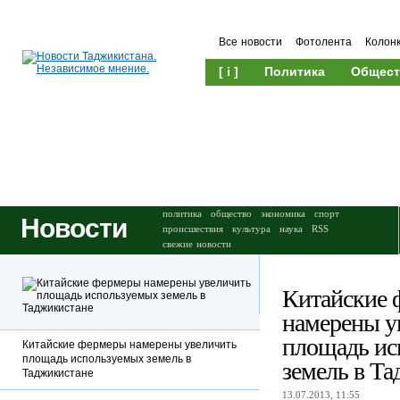
Все новости
Фотолента
Колон
[ i ]
Политика
Общест
Происшествия
Культура
политика
общество
экономика
спорт
Новости
происшествия
культура
наука
RSS
свежие новости
Китайские 
намерены у
площадь ис
Китайские фермеры намерены увеличить
площадь используемых земель в
земель в Т
Таджикистане
13.07.2013, 11:55