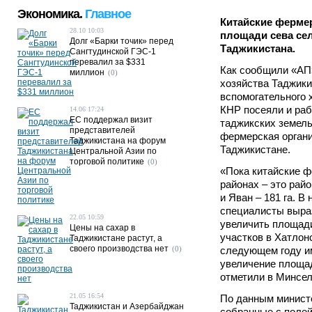
Экономика.
Главное
Китайские ферме
28.10 10:03
площади сева сел
Долг «Барки точик» перед
Таджикистана.
Сангтудинской ГЭС-1
перевалил за $331
Как сообщили «АП»
миллион
(0)
хозяйства Таджики
вспомогательного
КНР посеяли и раб
14.06 17:24
ЕС поддержал визит
таджикских земель
представителей
фермерская органи
Таджикистана на форум
Таджикистане.
Центральной Азии по
торговой политике
(0)
«Пока китайские 
районах – это рай
и Яван – 181 га. В
специалисты выра
22.05 10:59
увеличить площади
Цены на сахар в
участков в Хатлон
Таджикистане растут, а
своего производства нет
(0)
следующем году им
увеличение площад
отметили в Минсел
21.05 16:54
По данным минист
Таджикистан и Азербайджан
собранные с поле