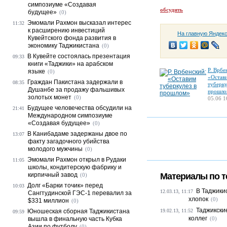
симпозиуме «Создавая
обсудить
будущее»
(0)
Эмомали Рахмон высказал интерес
11:32
к расширению инвестиций
На главную Яндек
Кувейтского фонда развития в
экономику Таджикистана
(0)
В Кувейте состоялась презентация
09:33
книги «Таджики» на арабском
Р. Врбе
языке
(0)
«Остав
Граждан Пакистана задержали в
08:35
туберку
Душанбе за продажу фальшивых
прошло
золотых монет
(0)
05.06 1
Будущее человечества обсудили на
21:41
Международном симпозиуме
«Создавая будущее»
(0)
В Канибадаме задержаны двое по
13:07
факту загадочного убийства
молодого мужчины
(0)
Эмомали Рахмон открыл в Рудаки
11:05
школы, кондитерскую фабрику и
кирпичный завод
Материалы по т
(0)
Долг «Барки точик» перед
10:03
В Таджики
12.03.13, 11:17
Сангтудинской ГЭС-1 перевалил за
хлопок
(0)
$331 миллион
(0)
Таджикски
Юношеская сборная Таджикистана
19.02.13, 11:52
09:59
коллег
вышла в финальную часть Кубка
(0)
Азии по футболу
(0)