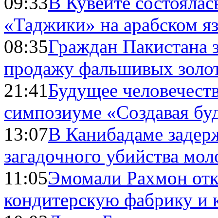
09:33
В Кувейте состоялас
«Таджики» на арабском я
08:35
Граждан Пакистана 
продажу фальшивых золо
21:41
Будущее человечест
симпозиуме «Создавая бу
13:07
В Канибадаме задер
загадочного убийства мо
11:05
Эмомали Рахмон отк
кондитерскую фабрику и 