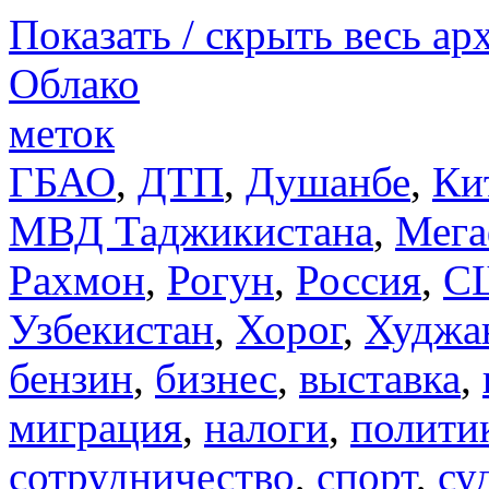
Показать / скрыть весь ар
Облако
меток
ГБАО
,
ДТП
,
Душанбе
,
Ки
МВД Таджикистана
,
Мега
Рахмон
,
Рогун
,
Россия
,
С
Узбекистан
,
Хорог
,
Худжа
бензин
,
бизнес
,
выставка
,
миграция
,
налоги
,
полити
сотрудничество
,
спорт
,
су