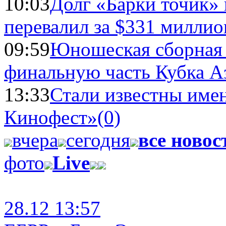
10:03
Долг «Барки точик»
перевалил за $331 миллио
09:59
Юношеская сборная
финальную часть Кубка А
13:33
Стали известны имен
Кинофест»
(0)
вчера
сегодня
все новос
фото
Live
28.12 13:57