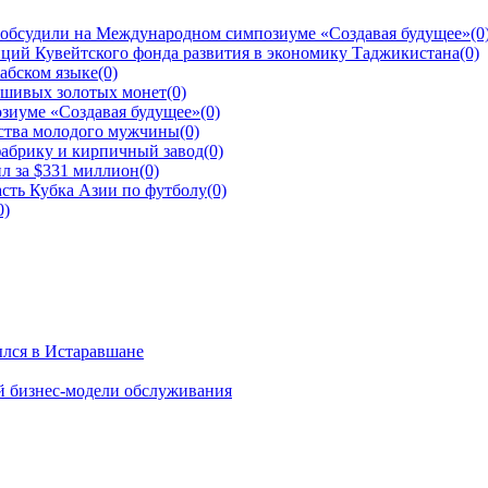
 обсудили на Международном симпозиуме «Создавая будущее»
(0
ций Кувейтского фонда развития в экономику Таджикистана
(0)
рабском языке
(0)
ьшивых золотых монет
(0)
зиуме «Создавая будущее»
(0)
йства молодого мужчины
(0)
фабрику и кирпичный завод
(0)
л за $331 миллион
(0)
сть Кубка Азии по футболу
(0)
0)
ылся в Истаравшане
й бизнес-модели обслуживания