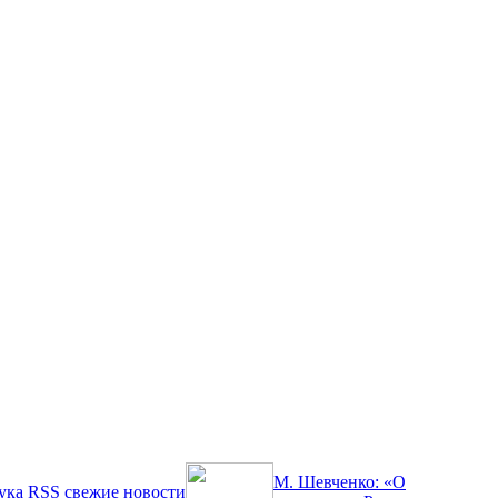
М. Шевченко: «О
ука
RSS
свежие новости