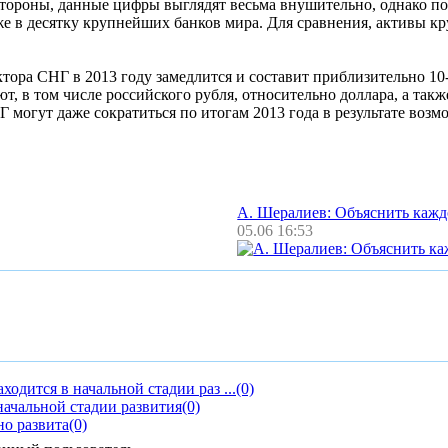
й стороны, данные цифры выглядят весьма внушительно, однако п
в десятку крупнейших банков мира. Для сравнения, активы круп
ктора СНГ в 2013 году замедлится и составит приблизительно 1
, в том числе российского рубля, относительно доллара, а так
 могут даже сократиться по итогам 2013 года в результате воз
А. Шералиев: Объяснить каж
05.06 16:53
одится в начальной стадии раз ...
(0)
начальной стадии развития
(0)
но развита
(0)