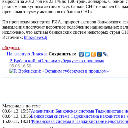
выросли за 2012 год на 23,1% до 1,96 трлн. долларов. С одно
равным совокупным активам всех банков СНГ не вошел бы даже 
превышают сумму активов всех банков СНГ».
По прогнозам экспертов РИА, прирост активов банковского се
замедления послужит вероятное ослабление национальных валют
исключено, что активы банковских систем некоторых стран СНГ
Источник:
http://news.tj
обсудить
На главную Яндекса
Сохранить в:
Р. Врбенский: «Оставим туберкулез в прошлом»
05.06 16:50
Материалы по теме
08.04.13, 15:57
Аналитики: Банковская система Таджикистана нах
08.04.13, 13:36
Банковская система Таджикистана находится на 
15.06.11, 18:31
Финансовая система в Таджикистане недостаточ