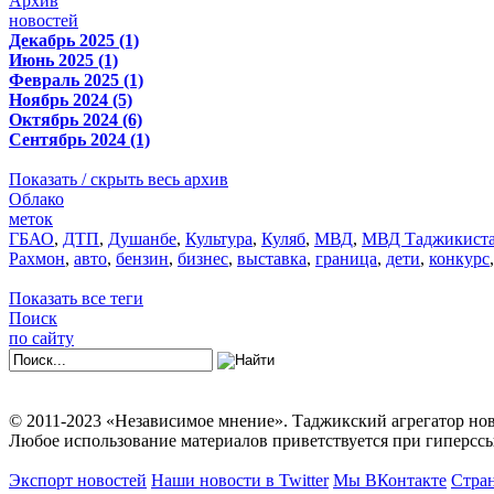
Архив
новостей
Декабрь 2025 (1)
Июнь 2025 (1)
Февраль 2025 (1)
Ноябрь 2024 (5)
Октябрь 2024 (6)
Сентябрь 2024 (1)
Показать / скрыть весь архив
Облако
меток
ГБАО
,
ДТП
,
Душанбе
,
Культура
,
Куляб
,
МВД
,
МВД Таджикист
Рахмон
,
авто
,
бензин
,
бизнес
,
выставка
,
граница
,
дети
,
конкурс
Показать все теги
Поиск
по сайту
© 2011-2023 «Независимое мнение». Таджикский агрегатор нов
Любое использование материалов приветствуется при гиперссы
Экспорт новостей
Наши новости в Twitter
Мы ВКонтакте
Стран