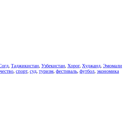
Согд
,
Таджикистан
,
Узбекистан
,
Хорог
,
Худжанд
,
Эмомали
чество
,
спорт
,
суд
,
туризм
,
фестиваль
,
футбол
,
экономика