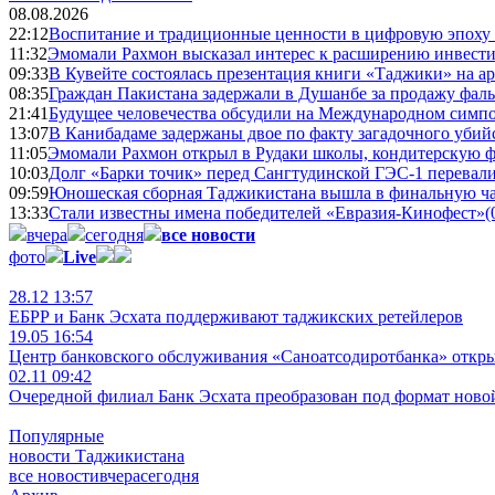
08.08.2026
22:12
Воспитание и традиционные ценности в цифровую эпоху
11:32
Эмомали Рахмон высказал интерес к расширению инвести
09:33
В Кувейте состоялась презентация книги «Таджики» на а
08:35
Граждан Пакистана задержали в Душанбе за продажу фал
21:41
Будущее человечества обсудили на Международном симпо
13:07
В Канибадаме задержаны двое по факту загадочного уби
11:05
Эмомали Рахмон открыл в Рудаки школы, кондитерскую 
10:03
Долг «Барки точик» перед Сангтудинской ГЭС-1 перевали
09:59
Юношеская сборная Таджикистана вышла в финальную ча
13:33
Стали известны имена победителей «Евразия-Кинофест»
(
вчера
сегодня
все новости
фото
Live
28.12 13:57
ЕБРР и Банк Эсхата поддерживают таджикских ретейлеров
19.05 16:54
Центр банковского обслуживания «Саноатсодиротбанка» откр
02.11 09:42
Очередной филиал Банк Эсхата преобразован под формат ново
Популярные
новости Таджикистана
все новости
вчера
сегодня