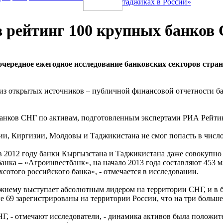
таджиках в России»
в рейтинг 100 крупных банков
ередное ежегодное исследование банковских секторов стран 
 из открытых источников – публичной финансовой отчетности ба
анков СНГ по активам, подготовленным экспертами РИА Рейтин
ии, Киргизии, Молдовы и Таджикистана не смог попасть в числ
 2012 году банки Кыргызстана и Таджикистана даже совокупно
а – «Агроинвестбанк», на начало 2013 года составляют 453 млн
сотого российского банка», - отмечается в исследовании.
режнему выступает абсолютным лидером на территории СНГ, и в 
 69 зарегистрированы на территории России, что на три больше,
НГ, - отмечают исследователи, - динамика активов была положи