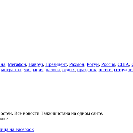
ана
,
Мегафон
,
Навруз
,
Президент
,
Рахмон
,
Рогун
,
Россия
,
США
,
,
мигранты
,
миграция
,
налоги
,
отдых
,
праздник
,
пытки
,
сотрудни
остей. Все новости Таджикистана на одном сайте.
лке.
ица на Facebook