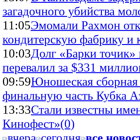
загадочного убийства мо
11:05
Эмомали Рахмон отк
кондитерскую фабрику и 
10:03
Долг «Барки точик»
перевалил за $331 миллио
09:59
Юношеская сборная
финальную часть Кубка А
13:33
Стали известны имен
Кинофест»
(0)
вчера
сегодня
все новос