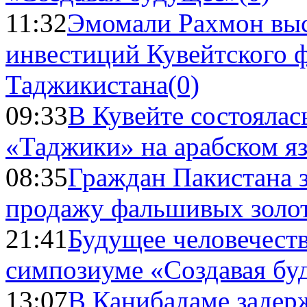
11:32
Эмомали Рахмон выс
инвестиций Кувейтского ф
Таджикистана
(0)
09:33
В Кувейте состоялас
«Таджики» на арабском я
08:35
Граждан Пакистана 
продажу фальшивых золо
21:41
Будущее человечест
симпозиуме «Создавая бу
13:07
В Канибадаме задер