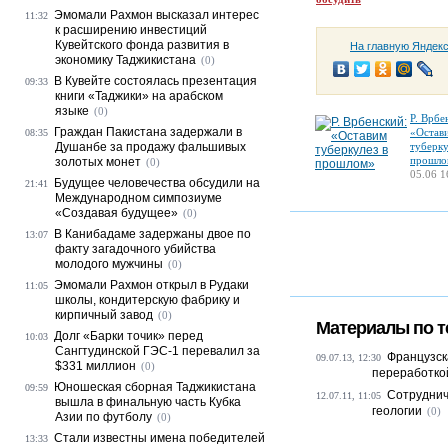
Эмомали Рахмон высказал интерес
11:32
к расширению инвестиций
Кувейтского фонда развития в
На главную Яндек
экономику Таджикистана
(0)
В Кувейте состоялась презентация
09:33
книги «Таджики» на арабском
языке
(0)
Р. Врбе
Граждан Пакистана задержали в
«Остав
08:35
Душанбе за продажу фальшивых
туберку
прошло
золотых монет
(0)
05.06 1
Будущее человечества обсудили на
21:41
Международном симпозиуме
«Создавая будущее»
(0)
В Канибадаме задержаны двое по
13:07
факту загадочного убийства
молодого мужчины
(0)
Эмомали Рахмон открыл в Рудаки
11:05
школы, кондитерскую фабрику и
кирпичный завод
(0)
Материалы по т
Долг «Барки точик» перед
10:03
Сангтудинской ГЭС-1 перевалил за
Французск
09.07.13, 12:30
$331 миллион
(0)
переработкой
Юношеская сборная Таджикистана
09:59
Сотруднич
12.07.11, 11:05
вышла в финальную часть Кубка
геологии
(0)
Азии по футболу
(0)
Стали известны имена победителей
13:33