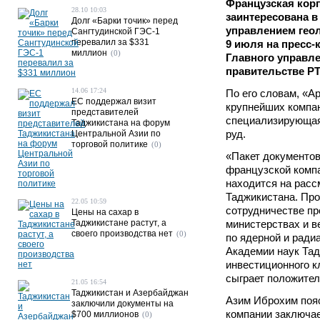
Французская кор
28.10 10:03
заинтересована в
Долг «Барки точик» перед
управлением гео
Сангтудинской ГЭС-1
перевалил за $331
9 июля на пресс
миллион
(0)
Главного управле
правительстве Р
14.06 17:24
По его словам, «А
ЕС поддержал визит
крупнейших компан
представителей
специализирующая
Таджикистана на форум
руд.
Центральной Азии по
торговой политике
(0)
«Пакет документов
французской комп
находится на расс
Таджикистана. Пр
22.05 10:59
сотрудничестве пр
Цены на сахар в
Таджикистане растут, а
министерствах и в
своего производства нет
(0)
по ядерной и ради
Академии наук Тад
инвестиционного к
сыграет положител
21.05 16:54
Таджикистан и Азербайджан
Азим Иброхим пояс
заключили документы на
компании заключае
$700 миллионов
(0)