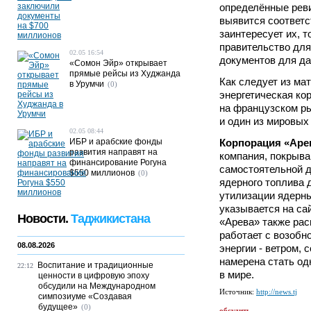
определённые реви
выявится соответс
заинтересует их, т
правительство дл
02.05 16:54
документов для да
«Сомон Эйр» открывает
прямые рейсы из Худжанда
Как следует из ма
в Урумчи
(0)
энергетическая ко
на французском р
и один из мировых
02.05 08:44
ИБР и арабские фонды
Корпорация «Аре
развития направят на
компания, покрыв
финансирование Рогуна
самостоятельной 
$550 миллионов
(0)
ядерного топлива 
утилизации ядерны
указывается на са
Новости.
Таджикистана
«Арева» также рас
работает с возоб
08.08.2026
энергии - ветром, 
намерена стать од
Воспитание и традиционные
22:12
в мире.
ценности в цифровую эпоху
обсудили на Международном
Источник:
http://news.tj
симпозиуме «Создавая
будущее»
(0)
обсудить