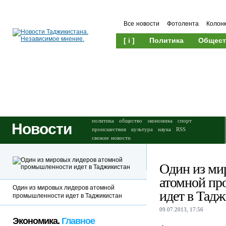
Все новости
Фотолента
Колон
[ i ]
Политика
Общест
Происшествия
Культура
политика
общество
экономика
спорт
Новости
происшествия
культура
наука
RSS
свежие новости
Один из ми
атомной п
Один из мировых лидеров атомной
идет в Тад
промышленности идет в Таджикистан
09.07.2013, 17:56
Экономика.
Главное