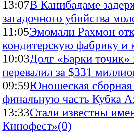
13:07
В Канибадаме задер
загадочного убийства мо
11:05
Эмомали Рахмон отк
кондитерскую фабрику и 
10:03
Долг «Барки точик»
перевалил за $331 миллио
09:59
Юношеская сборная
финальную часть Кубка А
13:33
Стали известны имен
Кинофест»
(0)