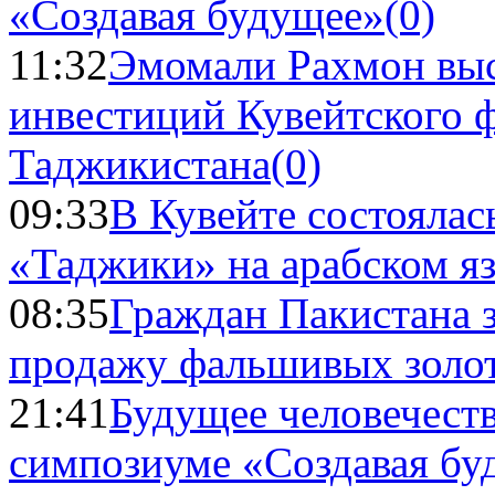
«Создавая будущее»
(0)
11:32
Эмомали Рахмон выс
инвестиций Кувейтского ф
Таджикистана
(0)
09:33
В Кувейте состоялас
«Таджики» на арабском я
08:35
Граждан Пакистана 
продажу фальшивых золо
21:41
Будущее человечест
симпозиуме «Создавая бу