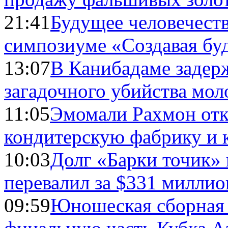
21:41
Будущее человечест
симпозиуме «Создавая бу
13:07
В Канибадаме задер
загадочного убийства мо
11:05
Эмомали Рахмон отк
кондитерскую фабрику и 
10:03
Долг «Барки точик»
перевалил за $331 миллио
09:59
Юношеская сборная