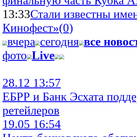
финальную часть Кубка А
13:33
Стали известны имен
Кинофест»
(0)
вчера
сегодня
все новос
фото
Live
28.12 13:57
ЕБРР и Банк Эсхата подд
ретейлеров
19.05 16:54