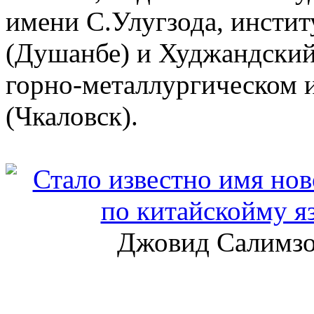
имени С.Улугзода, инсти
(Душанбе) и Худжандский
горно-металлургическом 
(Чкаловск).
Джовид Салимзод