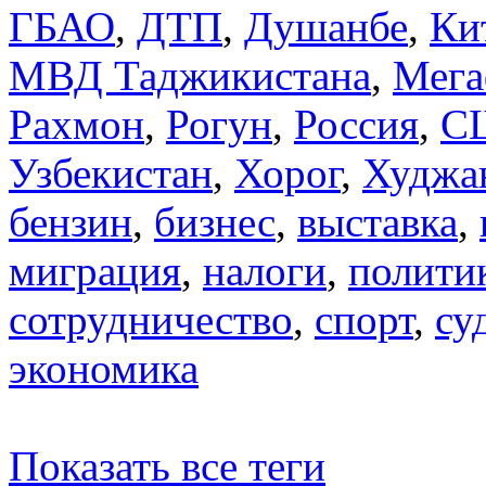
ГБАО
,
ДТП
,
Душанбе
,
Ки
МВД Таджикистана
,
Мега
Рахмон
,
Рогун
,
Россия
,
С
Узбекистан
,
Хорог
,
Худжа
бензин
,
бизнес
,
выставка
,
миграция
,
налоги
,
полити
сотрудничество
,
спорт
,
су
экономика
Показать все теги