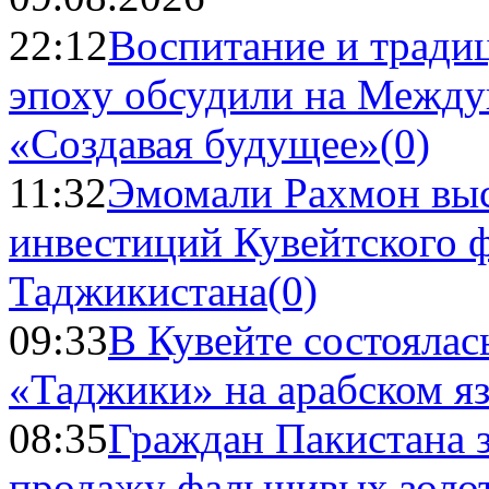
22:12
Воспитание и тради
эпоху обсудили на Межд
«Создавая будущее»
(0)
11:32
Эмомали Рахмон выс
инвестиций Кувейтского ф
Таджикистана
(0)
09:33
В Кувейте состоялас
«Таджики» на арабском я
08:35
Граждан Пакистана 
продажу фальшивых золо