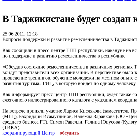
В Таджикистане будет создан
25.06.2011, 12:18
Вопросы поддержки и развитие ремесленничества в Таджикис
Как сообщили в пресс-центре ТПП республики, накануне на в
по поддержке и развитию ремесленничества в республике.
«Обсудив состояние ремесленничества в различных регионах 
войдут представители всех организаций. В перспективе было 
проведение тренингов, обучение молодежи на местном опыте с
развития туризма» ГИЦ, в которую войдёт по одному человеку
Как информирует пресс-центр ТПП республики, будет также со
ежегодного иллюстрированного каталога с указанием координа
На встрече приняли участие Лариса Кислякова (заместитель П
(МТЦ), Бахриддин Исамутдинов, Надежда Здравкова (ОО «Цен
среднего бизнеса РТ), Симон Равелли, Галина Юнусова (Культ
(ТИКА).
координирующий Центр
обсудить