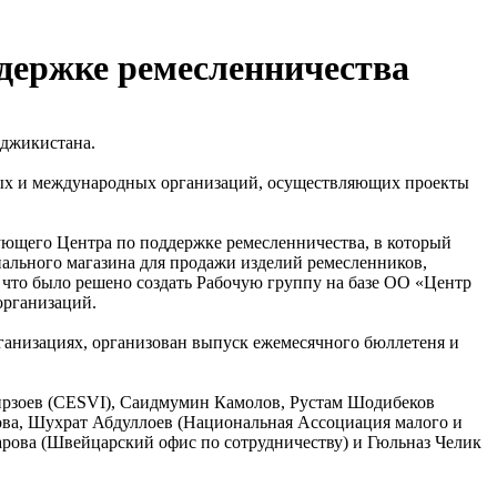
держке ремесленничества
аджикистана.
тных и международных организаций, осуществляющих проекты
ующего Центра по поддержке ремесленничества, в который
иального магазина для продажи изделий ремесленников,
 что было решено создать Рабочую группу на базе ОО «Центр
организаций.
рганизациях, организован выпуск ежемесячного бюллетеня и
Мирзоев (СESVI), Саидмумин Камолов, Рустам Шодибеков
ова, Шухрат Абдуллоев (Национальная Ассоциация малого и
арова (Швейцарский офис по сотрудничеству) и Гюльназ Челик