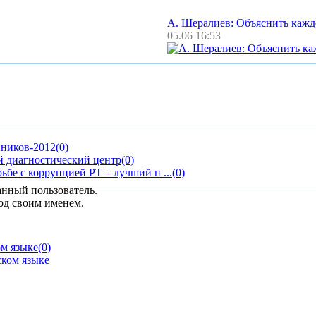
А. Шералиев: Объяснить каж
05.06 16:53
нников-2012
(0)
 диагностический центр
(0)
бе с коррупцией РТ – лучший п ...
(0)
анный пользователь.
од своим именем.
ом языке
(0)