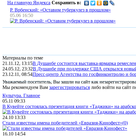
На главную Яндекса
Сохранить в:
Р. Врбенский: «Оставим туберкулез в прошлом»
05.06 16:50
Материалы по теме
21.11.12, 13:15
В Душанбе состоится выставка-ярмарка ремесле
24.05.12, 23:32
В Душанбе при поддержке США открылся новый
23.12.11, 08:54
Пресс-центр Агентства по госфинконтролю и борь
Уважаемый посетитель, Вы зашли на сайт как незарегистриров
Мы рекомендуем Вам
зарегистрироваться
либо войти на сайт п
Культура.
Главное
05.11 09:33
В Кувейте состоялась презентация книги «Таджики» на арабск
24.10 13:33
Стали известны имена победителей «Евразия-Кинофест»
(0)
16.10 14:54