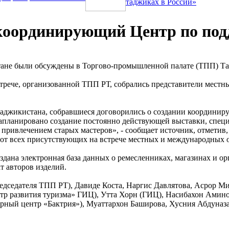
таджиках в России»
 координирующий Центр по под
тане были обсуждены в Торгово-промышленной палате (ТПП) Т
стрече, организованной ТПП РТ, собрались представители мес
Таджикистана, собравшиеся договорились о создании координир
запланировано создание постоянно действующей выставки, спец
 привлечением старых мастеров», - сообщает источник, отметив,
 от всех присутствующих на встрече местных и международных 
здана электронная база данных о ремесленниках, магазинах и о
т авторов изделий.
редседателя ТПП РТ), Давиде Коста, Наргис Давлятова, Асрор 
тр развития туризма» ГИЦ), Утта Хорн (ГИЦ), Насибахон Амин
урный центр «Бактрия»), Муаттархон Баширова, Хусния Абдуназ