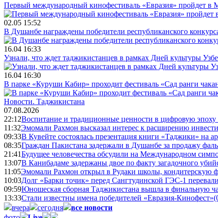
Первый международный кинофестиваль «Евразия» пройдет в Мо
02.05 15:52
В Душанбе награждены победители республиканского конкурса
16.04 16:33
Узнали, что ждет таджикистанцев в рамках Дней культуры Узб
16.04 16:30
В парке «Куруши Кабир» проходит фестиваль «Сад ранги чака
Новости.
Таджикистана
07.08.2026
22:12
Воспитание и традиционные ценности в цифровую эпоху
11:32
Эмомали Рахмон высказал интерес к расширению инвести
09:33
В Кувейте состоялась презентация книги «Таджики» на а
08:35
Граждан Пакистана задержали в Душанбе за продажу фал
21:41
Будущее человечества обсудили на Международном симпо
13:07
В Канибадаме задержаны двое по факту загадочного уби
11:05
Эмомали Рахмон открыл в Рудаки школы, кондитерскую 
10:03
Долг «Барки точик» перед Сангтудинской ГЭС-1 перевали
09:59
Юношеская сборная Таджикистана вышла в финальную ча
13:33
Стали известны имена победителей «Евразия-Кинофест»
(
вчера
сегодня
все новости
фото
Live