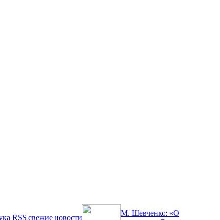
М. Шевченко: «О
ука
RSS
свежие новости