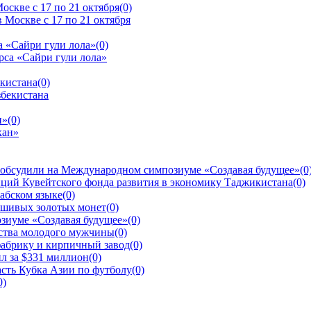
скве с 17 по 21 октября
(0)
 «Сайри гули лола»
(0)
екистана
(0)
н»
(0)
 обсудили на Международном симпозиуме «Создавая будущее»
(0
ций Кувейтского фонда развития в экономику Таджикистана
(0)
рабском языке
(0)
ьшивых золотых монет
(0)
зиуме «Создавая будущее»
(0)
йства молодого мужчины
(0)
фабрику и кирпичный завод
(0)
л за $331 миллион
(0)
сть Кубка Азии по футболу
(0)
0)