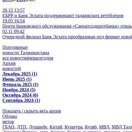
28.12 13:57
ЕБРР и Банк Эсхата поддерживают таджикских ретейлеров
19.05 16:54
Центр банковского обслуживания «Саноатсодиротбанка» откр
02.11 09:42
Очередной филиал Банк Эсхата преобразован под формат ново
Популярные
новости Таджикистана
все новости
вчера
сегодня
Архив
новостей
Декабрь 2025 (1)
Июнь 2025 (1)
Февраль 2025 (1)
Ноябрь 2024 (5)
Октябрь 2024 (6)
Сентябрь 2024 (1)
Показать / скрыть весь архив
Облако
меток
ГБАО
,
ДТП
,
Душанбе
,
Китай
,
Культура
,
Куляб
,
МВД
,
МВД Тадж