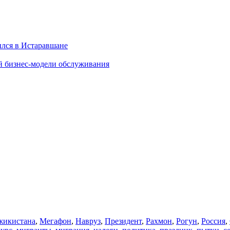
ылся в Истаравшане
й бизнес-модели обслуживания
икистана
,
Мегафон
,
Навруз
,
Президент
,
Рахмон
,
Рогун
,
Россия
,