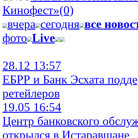
Кинофест»
(0)
вчера
сегодня
все новос
фото
Live
28.12 13:57
ЕБРР и Банк Эсхата подд
ретейлеров
19.05 16:54
Центр банковского обслу
открылся в Истаравшане