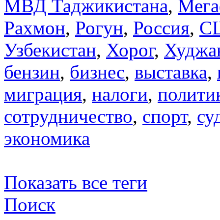
МВД Таджикистана
,
Мега
Рахмон
,
Рогун
,
Россия
,
С
Узбекистан
,
Хорог
,
Худжа
бензин
,
бизнес
,
выставка
,
миграция
,
налоги
,
полити
сотрудничество
,
спорт
,
су
экономика
Показать все теги
Поиск