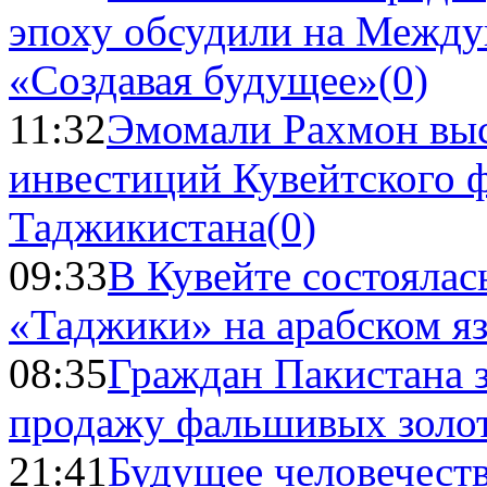
эпоху обсудили на Межд
«Создавая будущее»
(0)
11:32
Эмомали Рахмон выс
инвестиций Кувейтского ф
Таджикистана
(0)
09:33
В Кувейте состоялас
«Таджики» на арабском я
08:35
Граждан Пакистана 
продажу фальшивых золо
21:41
Будущее человечест