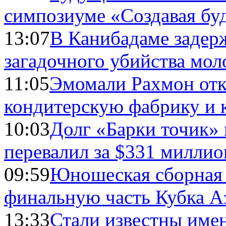
симпозиуме «Создавая бу
13:07
В Канибадаме задер
загадочного убийства мо
11:05
Эмомали Рахмон отк
кондитерскую фабрику и 
10:03
Долг «Барки точик»
перевалил за $331 миллио
09:59
Юношеская сборная
финальную часть Кубка А
13:33
Стали известны имен