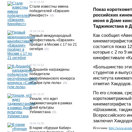
24.10 13:33
Стали известны имена
Показ коротком
победителей «Евразия-
российских кинем
Кинофест»
(0)
июня в Доме кин
Таджикистана в 
16.10 14:54
Как сообщил «Аве
Первый международный
кинофестиваль «Евразия»
кинематографистов
пройдет в Москве с 17 по 21
состоится показ 1
октября
(0)
которые с 2 по 9 
кинофестивале «Ки
02.05 15:52
«Большинство эти
В Душанбе награждены
студентов и выпус
победители
института кинемат
республиканского конкурса
«Сайри гули лола»
(0)
отметил Хакдодов.
По его словам, ср
16.04 16:33
короткометражный
Узнали, что ждет
таджикистанцев в рамках
кинематографиста
Дней культуры
«Шоазимов, такдже
Узбекистана
(0)
Всероссийского ин
заключил Хакдодо
16.04 16:30
В парке «Куруши Кабир»
Источник:
http://www.avesta