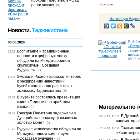
проходит фестиваль «Сад
обсудить
ранги чакан»
(0)
На главную Яндек
Новости.
Таджикистана
Р. Врбе
06.08.2026
«Остав
туберку
Воспитание и традиционные
22:12
прошло
ценности в цифровую эпоху
05.06 1
обсудили на Международном
симпозиуме «Создавая
будущее»
(0)
Эмомали Рахмон высказал интерес
11:32
к расширению инвестиций
Кувейтского фонда развития в
экономику Таджикистана
(0)
В Кувейте состоялась презентация
09:33
книги «Таджики» на арабском
Материалы по т
языке
(0)
Граждан Пакистана задержали в
08:35
В Душанбе
29.05.13, 15:52
Душанбе за продажу фальшивых
кинематогра
золотых монет
(0)
Таджикски
22.05.13, 16:38
Будущее человечества обсудили на
21:41
«Кинотавре»
Международном симпозиуме
«Создавая будущее»
(0)
В Душанбе
14.01.13, 13:56