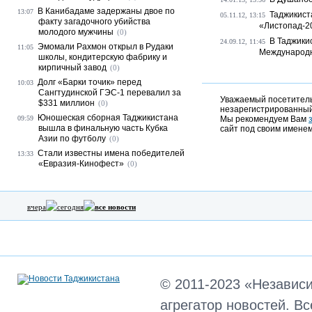
В Канибадаме задержаны двое по
13:07
Таджикист
05.11.12, 13:15
факту загадочного убийства
«Листопад-2
молодого мужчины
(0)
В Таджики
24.09.12, 11:45
Эмомали Рахмон открыл в Рудаки
11:05
Международн
школы, кондитерскую фабрику и
кирпичный завод
(0)
Долг «Барки точик» перед
10:03
Сангтудинской ГЭС-1 перевалил за
Уважаемый посетитель,
$331 миллион
(0)
незарегистрированный
Юношеская сборная Таджикистана
09:59
Мы рекомендуем Вам
вышла в финальную часть Кубка
сайт под своим именем
Азии по футболу
(0)
Стали известны имена победителей
13:33
«Евразия-Кинофест»
(0)
вчера
сегодня
все новости
© 2011-2023 «Независ
агрегатор новостей. В