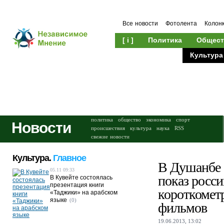
Все новости
Фотолента
Колон
[ i ]
Политика
Общест
Происшествия
Культура
политика
общество
экономика
спорт
Новости
происшествия
культура
наука
RSS
свежие новости
Культура.
Главное
В Душанбе 
05.11 09:33
показ росс
В Кувейте состоялась
презентация книги
короткоме
«Таджики» на арабском
языке
(0)
фильмов
19.06.2013, 13:02