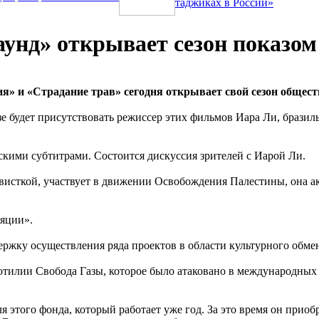
таджиках в России»
унд» открывает сезон показо
» и «Страдание трав» сегодня открывает свой сезон общес
 будет присутствовать режиссер этих фильмов Иара Ли, бразил
кими субтитрами. Состоится дискуссия зрителей с Иарой Ли.
ктивисткой, участвует в движении Освобождения Палестины, она
яции».
держку осуществления ряда проектов в области культурного обм
лотилии Свобода Газы, которое было атаковано в международных
я этого фонда, который работает уже год. За это время он прио