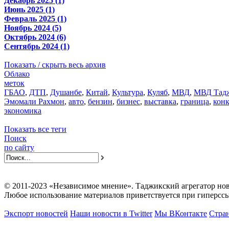
Декабрь 2025 (1)
Июнь 2025 (1)
Февраль 2025 (1)
Ноябрь 2024 (5)
Октябрь 2024 (6)
Сентябрь 2024 (1)
Показать / скрыть весь архив
Облако
меток
ГБАО
,
ДТП
,
Душанбе
,
Китай
,
Культура
,
Куляб
,
МВД
,
МВД Тадж
Эмомали Рахмон
,
авто
,
бензин
,
бизнес
,
выставка
,
граница
,
кон
экономика
Показать все теги
Поиск
по сайту
© 2011-2023 «Независимое мнение». Таджикский агрегатор нов
Любое использование материалов приветствуется при гиперссы
Экспорт новостей
Наши новости в Twitter
Мы ВКонтакте
Стран