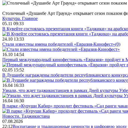
Столичный «Душанбе Арт Граунд» открывает сезон показом ф
Культура.
Главное
05.11 09:33
В Кувейте состоялась презентация книги «Таджики» на арабск
24.10 13:33
Стали известны имена победителей «Евразия-Кинофест»
(0)
16.10 14:54
Первый международный кинофестиваль «Евразия» пройдет в Мо
02.05 15:52
В Душанбе награждены победители республиканского конкурса
16.04 16:33
Узнали, что ждет таджикистанцев в рамках Дней культуры Узб
16.04 16:30
В парке «Куруши Кабир» проходит фестиваль «Сад ранги чака
Новости.
Таджикистана
07.08.2026
22:12
Воспитание и традиционные ценности в цифровую эпоху