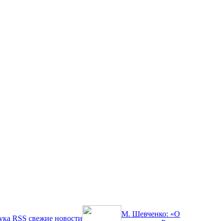
М. Шевченко: «О
ука
RSS
свежие новости