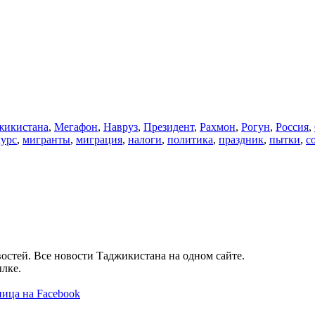
икистана
,
Мегафон
,
Навруз
,
Президент
,
Рахмон
,
Рогун
,
Россия
,
курс
,
мигранты
,
миграция
,
налоги
,
политика
,
праздник
,
пытки
,
с
остей. Все новости Таджикистана на одном сайте.
лке.
ица на Facebook