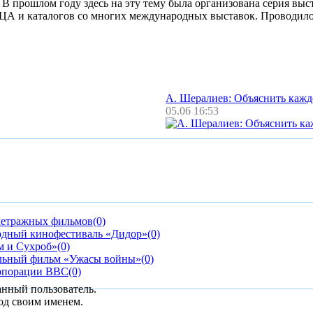
 В прошлом году здесь на эту тему была организована серия вы
 ЦА и каталогов со многих международных выставок. Проводил
А. Шералиев: Объяснить каж
05.06 16:53
ометражных фильмов
(0)
одный кинофестиваль «Дидор»
(0)
м и Сухроб»
(0)
льный фильм «Ужасы войны»
(0)
орпорации BBC
(0)
анный пользователь.
од своим именем.