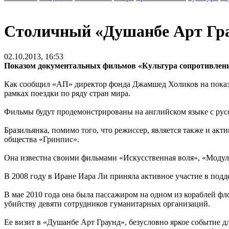
Столичный «Душанбе Арт Гра
02.10.2013, 16:53
Показом документальных фильмов «Культура сопротивления
Как сообщил «АП» директор фонда Джамшед Холиков на показе
рамках поездки по ряду стран мира.
Фильмы будут продемонстрированы на английском языке с русс
Бразильянка, помимо того, что режиссер, является также и а
общества «Гринпис».
Она известна своими фильмами «Искусственная воля», «Модул
В 2008 году в Иране Иара Ли приняла активное участие в под
В мае 2010 года она была пассажиром на одном из кораблей ф
убийству девяти сотрудников гуманитарных организаций.
Ее визит в «Душанбе Арт Граунд», безусловно яркое событие дл