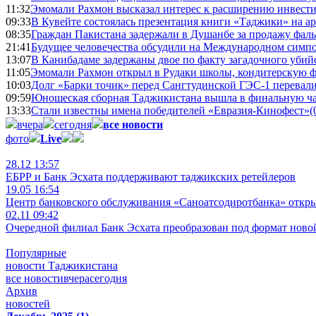
11:32
Эмомали Рахмон высказал интерес к расширению инвести
09:33
В Кувейте состоялась презентация книги «Таджики» на а
08:35
Граждан Пакистана задержали в Душанбе за продажу фал
21:41
Будущее человечества обсудили на Международном симпо
13:07
В Канибадаме задержаны двое по факту загадочного уби
11:05
Эмомали Рахмон открыл в Рудаки школы, кондитерскую 
10:03
Долг «Барки точик» перед Сангтудинской ГЭС-1 перевали
09:59
Юношеская сборная Таджикистана вышла в финальную ча
13:33
Стали известны имена победителей «Евразия-Кинофест»
(
вчера
сегодня
все новости
фото
Live
28.12 13:57
ЕБРР и Банк Эсхата поддерживают таджикских ретейлеров
19.05 16:54
Центр банковского обслуживания «Саноатсодиротбанка» откр
02.11 09:42
Очередной филиал Банк Эсхата преобразован под формат ново
Популярные
новости Таджикистана
все новости
вчера
сегодня
Архив
новостей