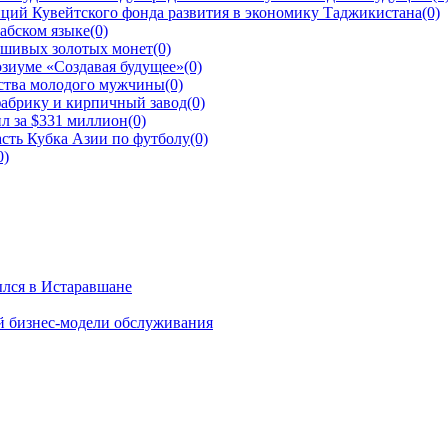
ций Кувейтского фонда развития в экономику Таджикистана
(0)
рабском языке
(0)
ьшивых золотых монет
(0)
зиуме «Создавая будущее»
(0)
йства молодого мужчины
(0)
фабрику и кирпичный завод
(0)
л за $331 миллион
(0)
сть Кубка Азии по футболу
(0)
0)
ылся в Истаравшане
й бизнес-модели обслуживания