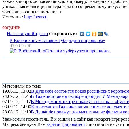
важных вопросов, касающихся, к примеру, гендерных проблем.
уникальная коллекция литературы по современному искусству
театрализованные постановки.
Источник:
http://news.tj
обсудить
На главную Яндекса
Сохранить в:
Р. Врбенский: «Оставим туберкулез в прошлом»
05.06 16:50
Материалы по теме
19.06.13, 13:02
В Душанбе состоится показ российских коротк
24.09.12, 11:45
В Таджикистане в октябре пройдет V Междунар
07.09.12, 11:17
В Молодежном театре покажут спектакль «Руста
03.09.12, 14:00
Киностудия «Таджикфильм» снимает документа
28.08.12, 11:19
В Душанбе покажут документальные фильмы к
Уважаемый посетитель, Вы зашли на сайт как незарегистриров
Мы рекомендуем Вам
зарегистрироваться
либо войти на сайт п