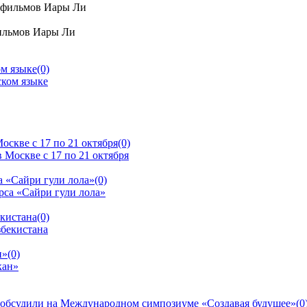
ильмов Иары Ли
ом языке
(0)
скве с 17 по 21 октября
(0)
 «Сайри гули лола»
(0)
екистана
(0)
н»
(0)
 обсудили на Международном симпозиуме «Создавая будущее»
(0